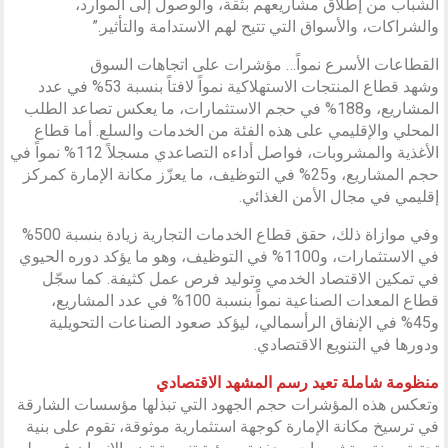
الشباب من إطلاق مشاريعهم بثقة، والوصول إلى الموارد،
والشراكات، والأسواق التي تتيح لهم الاستدامة والتأثير.”
القطاعات الأسرع نمواً… مؤشرات على اتجاهات السوق
وشهد قطاع المنتجات الاستهلاكية نمواً لافتاً بنسبة 53% في عدد
المشاريع، و188% في حجم الاستثمارات، ما يعكس تصاعد الطلب
المحلي والإقليمي على هذه الفئة من الخدمات والسلع. أما قطاع
الأغذية والمشروبات، فواصل أداءه التصاعدي مسجلاً 112% نمواً في
حجم المشاريع، و25% في التوظيف، ما يعزّز مكانة الإمارة كمركز
إقليمي في مجال الأمن الغذائي.
وفي موازاة ذلك، حقق قطاع الخدمات التجارية زيادة بنسبة 500%
في الاستثمارات، و1100% في التوظيف، وهو ما يؤكد دوره الحيوي
في تمكين الاقتصاد الخدمي وتوليد فرص عمل كثيفة. كما سجّل
قطاع المعدات الصناعية نمواً بنسبة 100% في عدد المشاريع،
و45% في الإنفاق الرأسمالي، ليؤكد صعود الصناعات التحويلية
ودورها في التنويع الاقتصادي.
منظومة شاملة تعيد رسم المشهد الاقتصادي
وتعكس هذه المؤشرات حجم الجهود التي تبذلها مؤسسات الشارقة
في ترسيخ مكانة الإمارة كوجهة استثمارية موثوقة، تقوم على بنية