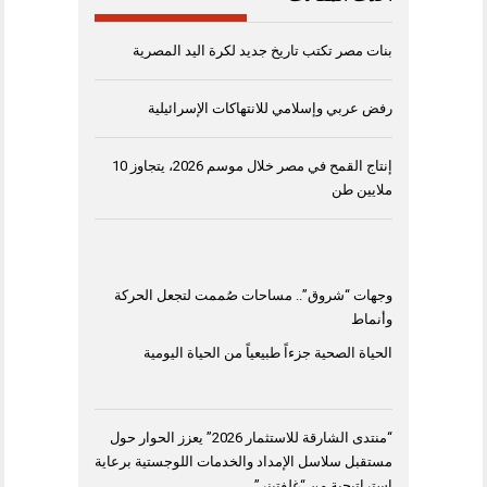
بنات مصر تكتب تاريخ جديد لكرة اليد المصرية
رفض عربي وإسلامي للانتهاكات الإسرائيلية
إنتاج القمح في مصر خلال موسم 2026، يتجاوز 10
ملايين طن
وجهات “شروق”.. مساحات صُممت لتجعل الحركة
وأنماط
الحياة الصحية جزءاً طبيعياً من الحياة اليومية
“منتدى الشارقة للاستثمار 2026” يعزز الحوار حول
مستقبل سلاسل الإمداد والخدمات اللوجستية برعاية
استراتيجية من “غلفتينر”