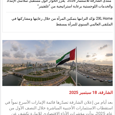
“منتدى الشارقة للاستثمار 2026” يعزز الحوار حول مستقبل سلاسل الإمداد
والخدمات اللوجستية برعاية استراتيجية من “غلفتينر”
2XL Home تؤكد التزامها بتمكين المرأة من خلال رعايتها ومشاركتها في
الملتقى العالمي السنوي للمرأة بمسقط
الشارقة، 18 سبتمبر 2025
بعد أيام من إعلان الشارقة تصدّرها قائمة الإمارات الأسرع نمواً في
استقطاب الاستثمارات الأجنبية المباشرة خلال النصف الأول من
عام 2025، بدأت مؤشرات الأداء الاقتصادي للإمارة تكشف عن