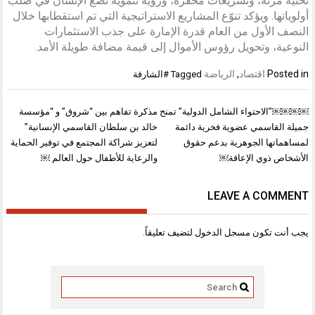
تحتية مرنة، وتشريعات محفزة، ورؤية تنموية تضع الإنسان في صلب
أولوياتها. ويؤكد تنوّع المشاريع الاستراتيجية التي تم استقطابها خلال
النصف الأول من العام قدرة الإمارة على جذب الاستثمارات
النوعية، وتحويل رؤوس الأموال إلى قيمة مضافة طويلة الأمد.
Posted in
اقتصاد
,
الرياضة
Tagged
#الشارقة
تصفّح
￼￼￼￼”الاحتواء الشامل الدولية” تمنح
مذكرة تفاهم بين “شروق” و “مؤسسة
المقالات
جميلة القاسمي عضوية فخرية دائمة
خالد بن سلطان القاسمي الإنسانية”
لمساهماتها الجوهرية بدعم حقوق
لتعزيز شراكة المجتمع في توفير الحماية
الأشخاص ذوي الإعاقة￼
والرعاية للأطفال حول العالم ￼
LEAVE A COMMENT
يجب أنت تكون
مسجل الدخول
لتضيف تعليقاً.