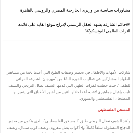
مشاورات سياسية بين وزيرى الخارجية المصري والروسي بالقاهرة
￼حاكم الشارقة يشهد الحفل الرسمي لإدراج موقع الفاية على قائمة
التراث العالمي لليونسكو￼
شاركت الأمهات والأطفال في تحضير وصفات الطبخ التي أعدها نخبة من مشاهير
الطهاة المشاركين في فعاليات الدورة الـ13 من “مهرجان الشارقة القرائي
للطفل”، حيث حظيت فقرات الطهي التي قدمها الشيف نضال البريحي والشيف
ثابت بإقبال جماهيري لافت، أعدا خلالها اثنين من أشهر الأطباق التي يتميز بها
المطبخان الفلسطيني والسوري.
المسخن الفلسطيني
وأعد الشيف نضال البريحي طبق “المسخن الفلسطيني”، الذي يتكون من صدور
الدجاج المسلوقة سلقاً كاملاً، و4 أكواب بصل مفروم، ونصف كوب سماق، ونصف