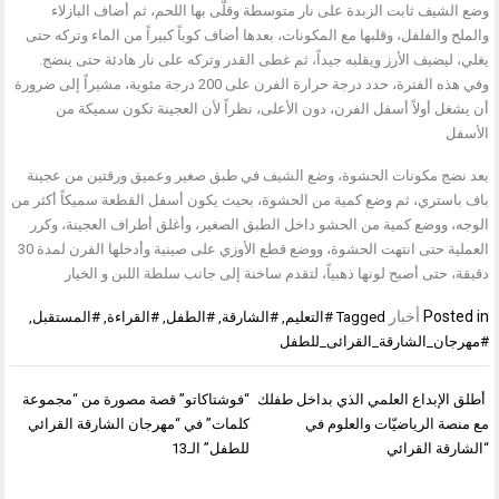
وضع الشيف ثابت الزبدة على نار متوسطة وقلَّى بها اللحم، ثم أضاف البازلاء
والملح والفلفل، وقلبها مع المكونات، بعدها أضاف كوباً كبيراً من الماء وتركه حتى
يغلي، ليضيف الأرز ويقلبه جيداً، ثم غطى القدر وتركه على نار هادئة حتى ينضج.
وفي هذه الفترة، حدد درجة حرارة الفرن على 200 درجة مئوية، مشيراً إلى ضرورة
أن يشغل أولاً أسفل الفرن، دون الأعلى، نظراً لأن العجينة تكون سميكة من
الأسفل
بعد نضج مكونات الحشوة، وضع الشيف في طبق صغير وعميق ورقتين من عجينة
باف باستري، ثم وضع كمية من الحشوة، بحيث يكون أسفل القطعة سميكاً أكثر من
الوجه، ووضع كمية من الحشو داخل الطبق الصغير، وأغلق أطراف العجينة، وكرر
العملية حتى انتهت الحشوة، ووضع قطع الأوزي على صينية وأدخلها الفرن لمدة 30
دقيقة، حتى أصبح لونها ذهبياً، لتقدم ساخنة إلى جانب سلطة اللبن و الخيار
Posted in
أخبار
Tagged
#التعليم
,
#الشارقة
,
#الطفل
,
#القراءة
,
#المستقبل
,
#مهرجان_الشارقة_القرائى_للطفل
تصفّح
أطلق الإبداع العلمي الذي بداخل طفلك
“فوشتاكاتو” قصة مصورة من “مجموعة
المقالات
مع منصة الرياضيّات والعلوم في
كلمات” في “مهرجان الشارقة القرائي
“الشارقة القرائي
للطفل” الـ13