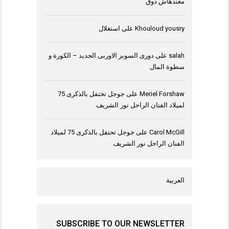
معندهاش ذوق
Khouloud yousry
على
استغلال
salah
على
دورى السوبر الاوربى الجديد – الكورة و
سطوة المال
Meriel Forshaw
على
جوجل تحتفل بالذكرى 75
لميلاد الفنان الراحل نور الشريف
Carol McGill
على
جوجل تحتفل بالذكرى 75 لميلاد
الفنان الراحل نور الشريف
العربية
SUBSCRIBE TO OUR NEWSLETTER