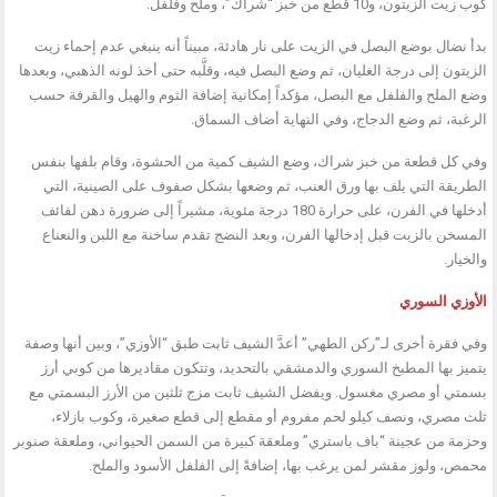
كوب زيت الزيتون، و10 قطع من خبز “شراك”، وملح وفلفل.
بدأ نضال بوضع البصل في الزيت على نار هادئة، مبيناً أنه ينبغي عدم إحماء زيت
الزيتون إلى درجة الغليان، ثم وضع البصل فيه، وقلَّبه حتى أخذ لونه الذهبي، وبعدها
وضع الملح والفلفل مع البصل، مؤكداً إمكانية إضافة الثوم والهيل والقرفة حسب
الرغبة، ثم وضع الدجاج، وفي النهاية أضاف السماق.
وفي كل قطعة من خبز شراك، وضع الشيف كمية من الحشوة، وقام بلفها بنفس
الطريقة التي يلف بها ورق العنب، ثم وضعها بشكل صفوف على الصينية، التي
أدخلها في الفرن، على حرارة 180 درجة مئوية، مشيراً إلى ضرورة دهن لفائف
المسخن بالزيت قبل إدخالها الفرن، وبعد النضج تقدم ساخنة مع اللبن والنعناع
والخيار.
الأوزي السوري
وفي فقرة أخرى لـ”ركن الطهي” أعدَّ الشيف ثابت طبق “الأوزي”، وبين أنها وصفة
يتميز بها المطبخ السوري والدمشقي بالتحديد، وتتكون مقاديرها من كوبي أرز
بسمتي أو مصري مغسول. ويفضل الشيف ثابت مزج ثلثين من الأرز البسمتي مع
ثلث مصري، ونصف كيلو لحم مفروم أو مقطع إلى قطع صغيرة، وكوب بازلاء،
وحزمة من عجينة “باف باستري” وملعقة كبيرة من السمن الحيواني، وملعقة صنوبر
محمص، ولوز مقشر لمن يرغب بها، إضافةً إلى الفلفل الأسود والملح.