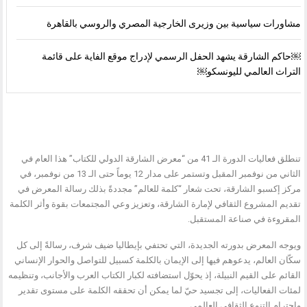
مشاورات سياسية بين وزيرى الخارجية المصري والروسي بالقاهرة
￼حاكم الشارقة يشهد الحفل الرسمي لإدراج موقع الفاية على قائمة
التراث العالمي لليونسكو￼
تنطلق فعاليات الدورة الـ 41 من “معرض الشارقة الدولي للكتاب” هذا العام في
الثاني من نوفمبر المقبل وتستمر على مدار 12 يوماً حتى الـ 13 من نوفمبر، في
مركز إكسبو الشارقة، تحت شعار “كلمة للعالم” مجددةً بذلك رسالة المعرض في
تقديم المشروع الثقافي لإمارة الشارقة، وتعزيز وعي المجتمعات بقوة وأثر الكلمة
المقروءة في صناعة المستقبل.
ويوجه المعرض بدورته الجديدة، التي تحتفي بإيطاليا ضيف شرف، رسالةً إلى كل
سكّان العالم، يدعوهم فيها إلى الإيمان بالكلمة كسبيل للتواصل والحوار الإنساني
القائم على القيم النبيلة، إذ يحوّل استضافته لكبار الكتاب العرب والأجانب، وتنظيمه
لمئات الفعاليات، إلى تجسيد حيّ لما يمكن أن تحققه الكلمة على مستوى تقدير
واحترام التنوع الثقافي العالمي.