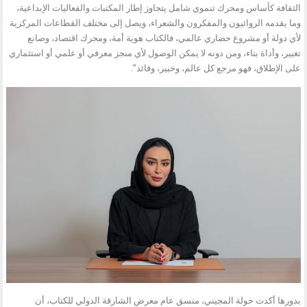
الثقافة كأساس ومحرك تنموي شامل يتجاوز إطار المكتبات والفعاليات الإبداعية،
وما يقدمه الروائيون والمفكرون والشعراء، ويصل إلى مختلف القطاعات المركزية
لأي دولة أو مشروع حضاري عالمي، فالكتاب هوية أمة، ومحرك اقتصاد، وصانع
تغيير، وأداة بناء، ومن دونه لا يمكن الوصول لأي منجز معرفي أو علمي أو استثماري
على الإطلاق، فهو مرجع كل عالم، وخبير، وقائد”.
بدورها أكدت خولة المجيني، منسق عام معرض الشارقة الدولي للكتاب، أن