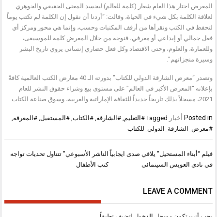
المعرض اختار هذا العام شعار (كلمة للعالم) ليجسد المعنى الحقيقي والجوهري
لعلاقة الكلمة بكل شيء في الحياة، وقالت: “أردنا أن نقول إن الكلمة لم تكتب يوماً
لتحفظ في الكتب ونقرأها من أرفف المكتبات وحسب، وإنما هي محور ومركز أي
فعل جمالي أو إبداعي أو معرفي، فنوجه من خلال المعرض كلمة للموسيقى،
وللعمارة، والعلوم، وحتى الاقتصاد وكل فعل حضاري إنساني يروي تاريخ البشر
وسيرة منجزاتهم”.
وتصدر “معرض الشارقة الدولي للكتاب” بدورته الـ 40 معارض الكتب العالمية كافةً
بإعلانه “المعرض الأكبر في العالم” على مستوى بيع وشراء حقوق النشر للعام
2021، مسجلاً بذلك تاريخاً جديداً للثقافة الإماراتية والعربية، وسوق صناعة الكتاب.
Posted in
أخبار
Tagged
#التعليم
,
#الشارقة
,
#الكتاب
,
#المستقبل
,
#المعرفة
,
#معرض_الشارقة_الدولى_للكتاب
تصفّح
فيلم “أبناء المستحيل” يلاقي صدى ايجابياً
الناشر الأسبوعي” تتناول تحديات تواجه
المقالات
في نادي العويس السينمائى
كتب الأطفال
LEAVE A COMMENT
يجب أنت تكون
مسجل الدخول
لتضيف تعليقاً.