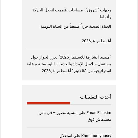
وجهات “شروق”.. مساحات صُممت لتجعل الحركة
وأنماط
الحياة الصحية جزءاً طبيعياً من الحياة اليومية
أغسطس 4, 2026
“منتدى الشارقة للاستثمار 2026” يعزز الحوار حول
مستقبل سلاسل الإمداد والخدمات اللوجستية برعاية
استراتيجية من “غلفتينر”
أغسطس 4, 2026
أحدث التعليقات
Eman Elhakim
على
امسية مصور – فى ناس
معندهاش ذوق
Khouloud yousry
على
استغلال