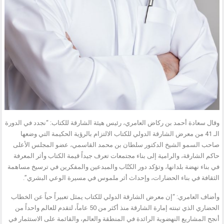
وقال سعادة أحمد بن ركاض العامري، رئيس هيئة الشارقة للكتاب: “نجدد في الدورة
الـ 41 من معرض الشارقة الدولي للكتاب الالتزام بالرؤية الحكيمة التي وضعها
صاحب السمو الشيخ الدكتور سلطان بن محمد القاسمي، عضو المجلس الأعلى
حاكم الشارقة، والرامية إلى بناء مجتمعات تعرف جيداً قيمة الكتاب وأثر المعرفة
في بناء نهضة بلدانها، وتؤكد دور الكتّاب والمبدعين والمفكرين في ترسيخ مساهمة
الثقافة في بناء الحضارات، وإحداث أثر ملموس في مسيرة الوعي البشري”.
وأضاف العامري: “إن معرض الشارقة الدولي للكتاب يمثل تعبيراً حياً عن الخطاب
الحضاري الذي تبنته إمارة الشارقة منذ أكثر من 50 عاماً، لتقدم للعالم واحداً من
أنجح المشاريع النهضوية الرائدة في المنطقة والعالم، والقائمة على الاستثمار في