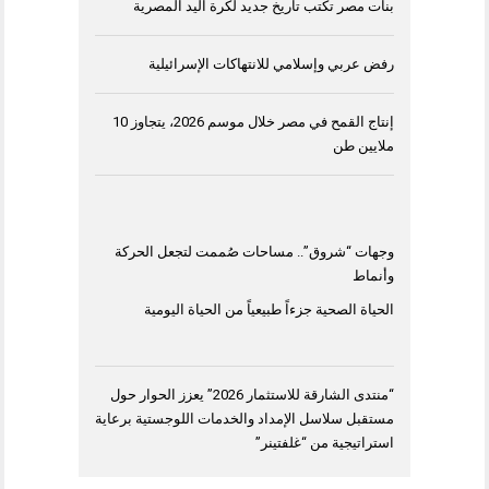
بنات مصر تكتب تاريخ جديد لكرة اليد المصرية
رفض عربي وإسلامي للانتهاكات الإسرائيلية
إنتاج القمح في مصر خلال موسم 2026، يتجاوز 10
ملايين طن
وجهات “شروق”.. مساحات صُممت لتجعل الحركة
وأنماط
الحياة الصحية جزءاً طبيعياً من الحياة اليومية
“منتدى الشارقة للاستثمار 2026” يعزز الحوار حول
مستقبل سلاسل الإمداد والخدمات اللوجستية برعاية
استراتيجية من “غلفتينر”