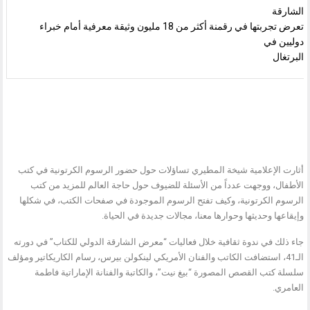
الشارقة
تعرض تجربتها في رقمنة أكثر من 18 مليون وثيقة معرفية أمام خبراء
دوليين في
البرتغال
أثارت الإعلامية شيخة المطيري تساؤلات حول حضور الرسوم الكرتونية في كتب
الأطفال، ووجهت عدداً من الأسئلة للضيوف حول حاجة العالم للمزيد من كتب
الرسوم الكرتونية، وكيف تفتح الرسوم الموجودة في صفحات الكتب، في شكلها
وإيقاعها وحديثها وحوارها معنا، مجالات جديدة في الحياة.
جاء ذلك في ندوة ثقافية خلال فعاليات “معرض الشارقة الدولي للكتاب” في دورته
الـ41، استضافت الكاتب والفنان الأمريكي لينكولن بيرس، رسام الكاريكاتير ومؤلف
سلسلة كتب القصص المصورة “بيغ نيت”، والكاتبة والفنانة الإماراتية فاطمة
العامري.