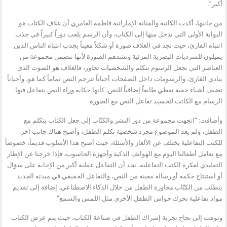
أكبر”.
من جانبها، أكدت الكاتبة والفنانة الإماراتية فاطمة العامري أن غلاف الكتاب هو
البوابة الأولى التي ندخل منها إلى الكتاب، وأن الرسم يلعب دوراً كبيراً في جذب
انتباه القارئ، حيث نجد في الغلاف صورة أو شكلاً معيناً يجذب انتباه الناس الذين
يميلون للسرديات البصرية المرئية وتشدهم الصورة لأنها تتضمن مجموعة من
العناصر التي تجعل الرسوم تتكلم والشخصيات تحاور، فالغلاف هو الصوت الذي
ينادي القارئ، والرسومات داخل الصفحات أحياناً تترجم النص تماماً كما هو، وأحياناً
تضيف أشياء خفية تعطي طابعاً إضافياً للنص، كأنها حكاية وراء النص يتفاعل فيها
الرسام مع الكاتب لتجسيد تفاعل النص مع الصورة.
وأضافت: “اتجهت مجموعة من دور النشر والكتّاب إلى جعل الكتاب يتكلم مع
الطفل، ولم يعد الموضوع مجرد شخصية تكلم الطفل، وأصبح هناك جانب آخر
للكتب التفاعلية يختلف عن الألغاز والأسئلة، حيث أصبح هذا الأسلوب قديماً، خصوصاً
مع تعامل أطفالنا اليوم مع الهواتف الذكية وأجهزة الحاسوب، فإذا خرجنا عن الإطار
التقليدي لفكرة الكتب التفاعلية، نجد أن التفاعل عملية أكبر من الإجابة على سؤال
أو استنتاج حكمة أو رسالة معينة من النص، والتفاعل الحقيقي في مبدئه الجديد
يتطلب من الكتّاب محاورة الطفل من خلال الذكاء الاصطناعي، إضافة إلى تقديم
مواد تفاعلية تحرك حواس الطفل الأخرى مثل اللمس والسمع”.
ونوهت إلى نجاح تجربة إشراك الطفل في صناعة الكتاب، حيث يتم عرض الكتاب