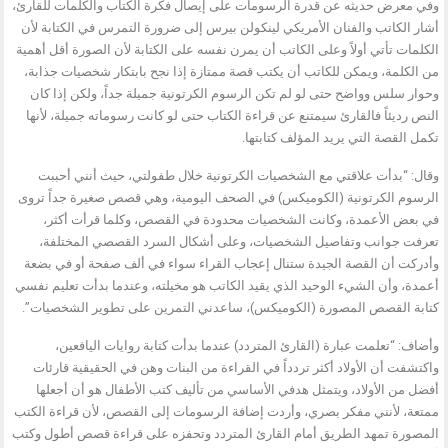
وفي معرض حديثه عن قدرة الرسومات على إيصال فكرة الكتاب والكلمات للقارئ،
أشار الكاتب والفنان الأمريكي لينكولن بيرس إلى ضرورة التمرس في الكتابة لأن
الكلمات تأتي أولاً وعلى الكاتب أن يمرن نفسه على الكتابة لأن الصورة أقل أهمية
من الكلمة، ويمكن للكاتب أن يكتب قصة ممتازة إذا نجح بابتكار شخصيات جذابة،
وحوار سلس وواضح حتى لو لم تكن الرسوم الكرتونية جميلة جداً، ولكن إذا كان
النص رديئاً فالقارئ سيمتنع عن قراءة الكتاب حتى لو كانت رسوماته جميلة، لأنها
تكمل القصة التي يريد المؤلف كتابتها.
وقال: “بدأت علاقتي مع الشخصيات الكرتونية خلال طفولتي، حيث أنني أحببت
الرسوم الكرتونية (الكوميكس) في الصحف اليومية، وهي قصص صغيرة جداً تروى
في بعض الأعمدة، وكانت الشخصيات محدودة في القصص، وكلما قرأت أكثر،
تعرفت جوانب وتفاصيل الشخصيات، وعلى أشكال السرد القصصي المختلفة،
وأدركت أن القصة الجيدة ستنال إعجاب القراء سواء في ألف صفحة أو في بضعة
أعمدة، وأن الشيء الوحيد الذي يقيد الكاتب هو مخيلته، وعندما بدأت تعليم نفسي
كتابة القصص المصورة (الكوميكس)، ساعدني التمرين على تطوير الشخصيات”.
وأضاف: “تعلمت عبارة (القارئ المتردد) عندما بدأت كتابة روايات اليافعين،
واكتشفت أن الأولاد أكثر تردداً في القراءة من البنات وهن في الحقيقية قارئات
أفضل من الأولاد، ويتمثل هدفي الأساسي من تأليف كتب الأطفال هو أن أجعلها
ممتعة، لأنني مفكر بصري، وأردت إضافة الرسومات إلى القصص، لأن قراءة الكتب
المصورة تمهد الطريق أمام القارئ المتردد وتحفزه على قراءة قصص أطول وكتب