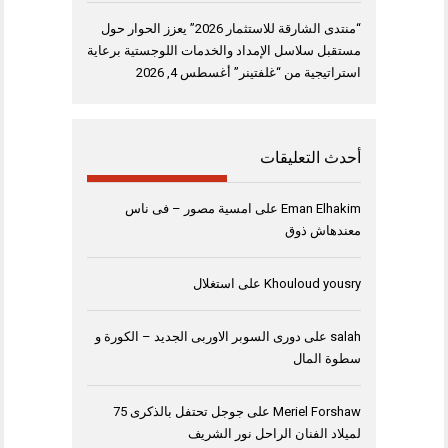
“منتدى الشارقة للاستثمار 2026” يعزز الحوار حول
مستقبل سلاسل الإمداد والخدمات اللوجستية برعاية
استراتيجية من “غلفتينر”
أغسطس 4, 2026
أحدث التعليقات
Eman Elhakim
على
امسية مصور – فى ناس
معندهاش ذوق
Khouloud yousry
على
استغلال
salah
على
دورى السوبر الاوربى الجديد – الكورة و
سطوة المال
Meriel Forshaw
على
جوجل تحتفل بالذكرى 75
لميلاد الفنان الراحل نور الشريف