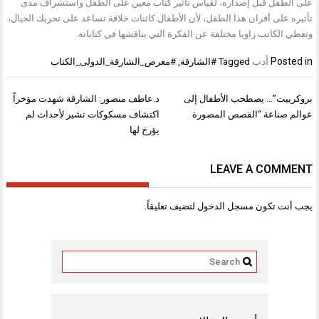
على الطفل قبل إصداره، لقياس تأثير كتاب معين على الطفل واستشراف مدى
تأثيره على أقران هذا الطفل، لأن الأطفال كائنات خلاقة تساعد على تحريك الخيال،
وتعطي الكاتب زاويا مختلفة عن الفكرة التي يناقشها في كتاباته.
Posted in
أدب
Tagged
#الشارقة
,
#معرص_الشارقة_الدولى_الكتاب
تصفّح
بروكرييت”… يصطحب الأطفال إلى
د.عاطف منصور: الشارقة شهدت مؤخراً
المقالات
عوالم صناعة “القصص المصورة
اكتشاف مسكوكات تشير لأحداث لم
يؤرخ لها
LEAVE A COMMENT
يجب أنت تكون
مسجل الدخول
لتضيف تعليقاً.