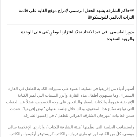
￼حاكم الشارقة يشهد الحفل الرسمي لإدراج موقع الفاية على قائمة
التراث العالمي لليونسكو￼
بدور القاسمي : فى عيد الاتحاد نجدّد اعتزازنا بوطنٍ بُني على الوحدة
والرؤية السديدة
أسهم أدباء من إفريقيا في تسليط الضوء على مميزات الكتابة للطفل في القارة
السمراء، وما يستهوي أطفال هذه القارة، وأبرز السمات التي تُميز الكتابة
الإفريقية عموماً، والكتابة للصغار واليافعين على وجه الخصوص، فضلاً عن العقبات
التي تواجه صنّاع هذا المحتوى، وذلك خلال جلسة بعنوان “نبض إفريقيا”، عقدت
ضمن فعاليات “مهرجان الشارقة القرائي للطفل”، في إكسبو الشارقة.
واستضافت الجلسة التي نظّمتها “هيئة الشارقة للكتاب”، وأدارتها الإعلامية سالي
موسى، كلّ من الكاتبة لوراتو ماري تروك، والكاتب كريستوفر أوكيموا، والكاتب