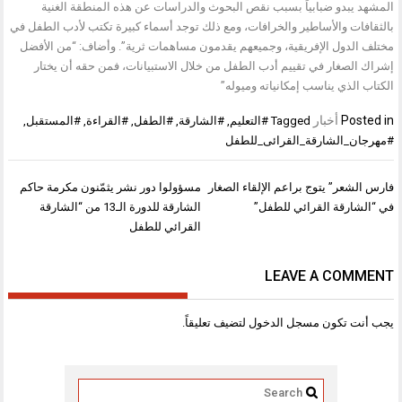
المشهد يبدو ضبابياً بسبب نقص البحوث والدراسات عن هذه المنطقة الغنية
بالثقافات والأساطير والخرافات، ومع ذلك توجد أسماء كبيرة تكتب لأدب الطفل في
مختلف الدول الإفريقية، وجميعهم يقدمون مساهمات ثرية”. وأضاف: “من الأفضل
إشراك الصغار في تقييم أدب الطفل من خلال الاستبيانات، فمن حقه أن يختار
الكتاب الذي يناسب إمكانياته وميوله”
Posted in
أخبار
Tagged
#التعليم
,
#الشارقة
,
#الطفل
,
#القراءة
,
#المستقبل
,
#مهرجان_الشارقة_القرائى_للطفل
تصفّح
فارس الشعر” يتوج براعم الإلقاء الصغار
مسؤولوا دور نشر يثمّنون مكرمة حاكم
المقالات
في “الشارقة القرائي للطفل”
الشارقة للدورة الـ13 من “الشارقة
القرائي للطفل
LEAVE A COMMENT
يجب أنت تكون
مسجل الدخول
لتضيف تعليقاً.