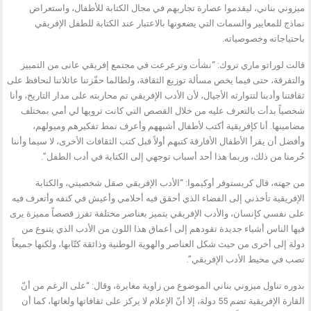
ميزوني بناني، ليقدموا عصارة تجاربهم في مجال الكتابة للأطفال، واستعراض
نماذج للمعايير والسمات التي يضعونها بالاعتبار عند الكتابة للطفل الإفريقي
باحتياجاته وخصوصياته.
قالت لوراتو ماري تروك: “نشأت وترعرعت في مجتمع إفريقي عانى من التمييز
والتفرقة، حتى فيما يخص مسألة توزيع الثقافة، ولطالما حفّزتنا عائلاتنا لنحافظ على
ثقافتنا وأدبنا لتتوارثه الأجيال، لأن الأدب الإفريقي تم محاربته على مدار التاريخ، وأنا
شخصياً بدأت بالتعرف عليه من خلال القصص التي كانت ترويها لي أمي بمختلف
مضامينها. أنا كإفريقية أكتب لأطفال أشبههم وأعرف نمط تفكيرهم وميولهم،
وأفضل أن يقرأ الأطفال الأفارقة كتبهم أولاً قبل كتب الثقافات الأخرى، لا سيما وأننا
حُرمنا من ذلك، وربما هذا أحد أسباب توجهي إلى الكتابة في أدب الطفل”.
من جهته، قال كريستوفر أوكيموا: “الأدب الإفريقي صقل شخصيتي، والكتابة
الإفريقية تأخذني إلى الفضاء الذي أحقق فيه أحلامي وأعيش في كنفه وأتعرف فيه
على نفسي كإنسان، والأدب الإفريقي يتميز بعناصر مختلفة تفرز قصصاً مميزة يرى
فيها الناس أشياء جديدة تقودهم إلى أعماق هذا اللون من الأدب الذي يتنوع من
دولة إلى أخرى من حيث شكل العناصر والهوية الوطنية وذائقة كتّابها، ولكنها جميعاً
تصب في محيط الأدب الإفريقي”.
بدوره تناول ميزوني بناني الموضوع من زاوية مغايرة، وقال: “على الرغم من أنّ
القارة الإفريقية تضم 55 دولة، إلا أنّ الإعلام لا يركز على ثقافاتها ولغاتها، كما أن