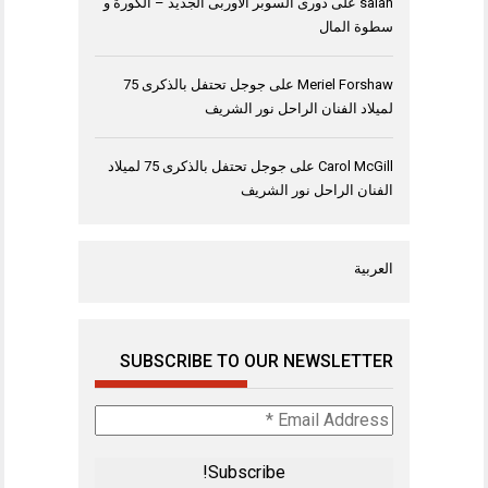
salah
على
دورى السوبر الاوربى الجديد – الكورة و
سطوة المال
Meriel Forshaw
على
جوجل تحتفل بالذكرى 75
لميلاد الفنان الراحل نور الشريف
Carol McGill
على
جوجل تحتفل بالذكرى 75 لميلاد
الفنان الراحل نور الشريف
العربية
SUBSCRIBE TO OUR NEWSLETTER
Email
Address
*