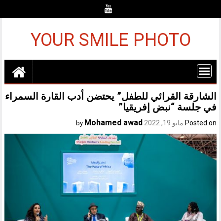
Ski
t
conten
YOUR SMILE PHOTO
الشارقة القرائي للطفل” يحتضن أدب القارة السمراء
في جلسة “نبض إفريقيا”
Mohamed awad
Posted on
مايو 19, 2022
by