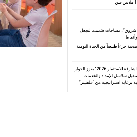
شروق”.. مساحات صُممت لتجعل
أنماط
صحية جزءاً طبيعياً من الحياة اليومية
“منتدى الشارقة للاستثمار 2026” يعزز الحوار
قبل سلاسل الإمداد والخدمات
ة برعاية استراتيجية من “غلفتينر”