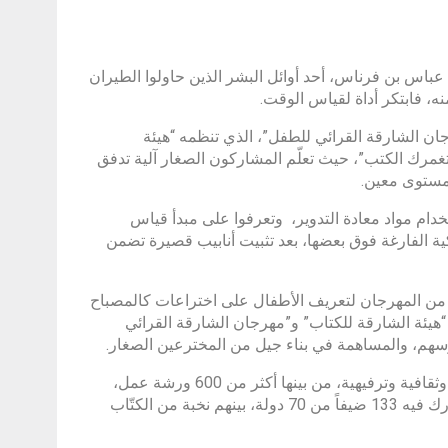
ي عباس بن فرناس، أحد أوائل البشر الذين حاولوا الطيران
، فابتكر أداة لقياس الوقت.
ان “الساعة المائية” في أول أيام الدورة الـ16 من “مهرجان الشارقة القرائي للطفل”، الذي تنظمه “هيئة
حت شعار “لتغمرك الكتب”، حيث تعلّم المشاركون الصغار آلية تدفق
مستوى معين.
ام مواد معادة التدوير، وتعرفوا على مبدأ قياس
ية الفارغة فوق بعضها، بعد تثبيت أنابيب قصيرة تضمن
ن المهرجان لتعريف الأطفال على اختراعات كالمصباح
 “هيئة الشارقة للكتاب” و”مهرجان الشارقة القرائي
سهم، والمساهمة في بناء جيل من المخترعين الصغار.
ويقدم “مهرجان الشارقة القرائي للطفل” هذا العام أكثر من 1024 فعالية فنيّة وثقافية وترفيهية، من بينها أكثر من 600 ورشة عمل،
و85 عرضاً مسرحياً وجوالاً، إلى جانب 85 ورشة طهي و30 عرضاً حياً، كما يشارك فيه 133 ضيفاً من 70 دولة، بينهم نخبة من الكتّاب