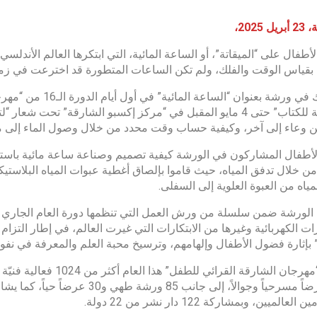
 2025،
أطفال على “الميقاتة”، أو الساعة المائية، التي ابتكرها العالم الأندلس
 بقياس الوقت والفلك، ولم تكن الساعات المتطورة قد اخترعت في زمنه
جاء ذلك في ورشة بعنو
الشارقة للكتاب” حتى 4 مايو المقبل في “مركز إكسبو الشارقة” ت
ن وعاء إلى آخر، وكيفية حساب وقت محدد من خلال وصول الماء إلى 
لأطفال المشاركون في الورشة كيفية تصميم وصناعة ساعة مائية باستخد
ن خلال تدفق المياه، حيث قاموا بإلصاق أغطية عبوات المياه البلاستيك
مياه من العبوة العلوية إلى السفلى.
لورشة ضمن سلسلة من ورش العمل التي تنظمها دورة العام الجاري م
ات الكهربائية وغيرها من الابتكارات التي غيرت العالم، في إطار التزام
بإثارة فضول الأطفال وإلهامهم، وترسيخ محبة العلم والمعرفة في نفو
عالميين، وبمشاركة 122 دار نشر من 22 دولة.