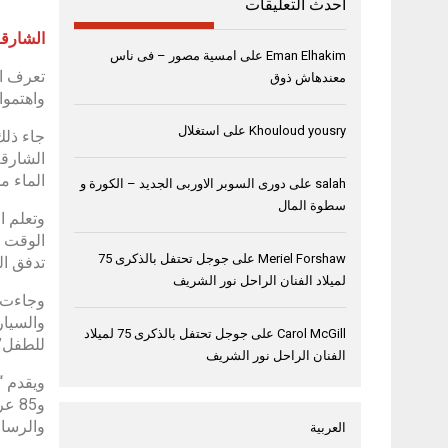
أحدث التعليقات
الشارقة، 23 أبريل
Eman Elhakim
على
امسية مصور – فى ناس
تعرف ال
معندهاش ذوق
واهتموا
Khouloud yousry
على
استغلال
الماء م
salah
على
دورى السوبر الاوربى الجديد – الكورة و
سطوة المال
وتعلم ا
الوقت م
Meriel Forshaw
على
جوجل تحتفل بالذكرى 75
تدفق ال
لميلاد الفنان الراحل نور الشريف
وجاءت ا
والسيار
Carol McGill
على
جوجل تحتفل بالذكرى 75 لميلاد
للطفل” 
الفنان الراحل نور الشريف
والرسامين ال
العربية