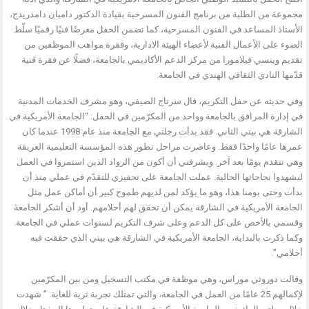
مجموعة من الطلبة من برنامج الفنون المسرحية بقيادة الدكتور داميان دامدريدج،
الأستاذ المساعد في الفنون المسرحية، كما تضمن الحفل معرضًا فنيًا رقميًا سلّط
الضوء على الأعمال الفنية لأعضاء الهيئة الادارية، وفقرة مواهب الموظفين من
تقديم وينسي فيلامورا من مركز الدعم الأكاديمي بالجامعة، فضلًا عن فقرة فنية
قدّمها النادي الثقافي الهندي في الجامعة.
وفي حديثه عن حفل التكريم، قال سرتاج الصيفي، وهو مشرف الخدمات المدنية
في إدارة المرافق بالجامعة وواحد من المكرّمين في الحفل: “الجامعة الأمريكية في
الشارقة هي بيتي الثاني. فقد بدأت رحلتي مع الجامعة منذ عام 1998 عندما كان
عمرها عامًا واحدًا فقط. وعاصرت مراحل تطور هذه المؤسسة التعليمية العريقة
وهي تتقدم يومًا بعد آخر. ويشرفني أن أكون من الرواد الذين استمروا في العمل
ليشهدوا نجاحاتها الحالية. عملت الجامعة على تحفيزي للتقدّم في عملي منذ أن
بدأت وحتى يومنا هذا، وهو ما يؤكد لمن لديهم طموح كبير أن أماكن عمل مثل
الجامعة الأمريكية في الشارقة يمكن أن تحقق لهم أحلامهم. أود أن أشكر الجامعة
وقسمي بالأخص على كل الدعم وعلى شرف التكريم لسنوات عملي في الجامعة.
وكما ذكرت بالبداية، الجامعة الأمريكية في الشارقة هي بيتي الذي حققت فيه
أحلامي”.
وقالت دوروثي موراس، وهي موظفة في مكتب التسجيل ومن بين المكرّمين
لإكمالهم 25 عامًا من العمل في الجامعة، والتي تمتلك تجربة ثرية للغاية: ” شهدت