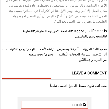
خلال رحلتي الرائعة مع الجامعة الأمريكية في الشارقة على تطورها المذهل خلال
الأعوام السابقة. وبالرغم من أن الموظفين لا يخططون عادة لمدة بقائهم في
مكان العمل، إلا أنني ومنذ يومي الأول هنا لم أفكر أبدًا في المغادرة بسبب بيئة
العمل الداعمة. ويسعدني كثيرًا وأنا أتكرّم اليوم بأن أرى التقدير لجهود رواد
الجامعة، ما يحفزني على العمل بجد أكثر”.
Posted in
أخبار
Tagged
#الجامعة_الامريكية_الشارقة
,
#الشارقة
,
#الشيخة_بدور_القاسمي
تصفّح
مجمع اللّغة العربيّة بالشّارقة” يستعرض
“راشد لأصحاب الهمم” يجمع “ثلاثية الحب
المقالات
أثر التّرجمة على بناء العلاقات الثّقافية
الأسري” تحت سقفه
بين العرب والإيطاليِّين
LEAVE A COMMENT
يجب أنت تكون
مسجل الدخول
لتضيف تعليقاً.