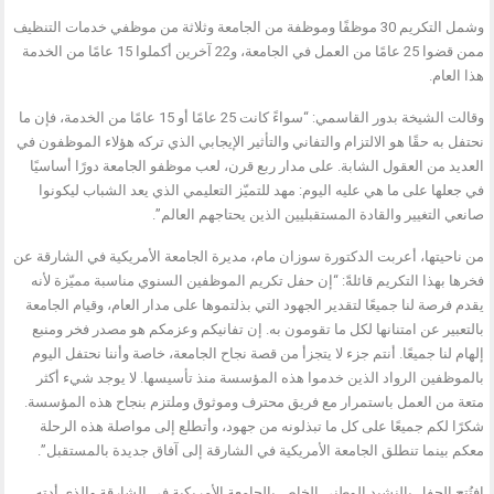
وشمل التكريم 30 موظفًا وموظفة من الجامعة وثلاثة من موظفي خدمات التنظيف
ممن قضوا 25 عامًا من العمل في الجامعة، و22 آخرين أكملوا 15 عامًا من الخدمة
هذا العام.
وقالت الشيخة بدور القاسمي: “سواءً كانت 25 عامًا أو 15 عامًا من الخدمة، فإن ما
نحتفل به حقًا هو الالتزام والتفاني والتأثير الإيجابي الذي تركه هؤلاء الموظفون في
العديد من العقول الشابة. على مدار ربع قرن، لعب موظفو الجامعة دورًا أساسيًا
في جعلها على ما هي عليه اليوم: مهد للتميّز التعليمي الذي يعد الشباب ليكونوا
صانعي التغيير والقادة المستقبليين الذين يحتاجهم العالم”.
من ناحيتها، أعربت الدكتورة سوزان مام، مديرة الجامعة الأمريكية في الشارقة عن
فخرها بهذا التكريم قائلةً: “إن حفل تكريم الموظفين السنوي مناسبة مميّزة لأنه
يقدم فرصة لنا جميعًا لتقدير الجهود التي بذلتموها على مدار العام، وقيام الجامعة
بالتعبير عن امتنانها لكل ما تقومون به. إن تفانيكم وعزمكم هو مصدر فخر ومنبع
إلهام لنا جميعًا. أنتم جزء لا يتجزأ من قصة نجاح الجامعة، خاصة وأننا نحتفل اليوم
بالموظفين الرواد الذين خدموا هذه المؤسسة منذ تأسيسها. لا يوجد شيء أكثر
متعة من العمل باستمرار مع فريق محترف وموثوق وملتزم بنجاح هذه المؤسسة.
شكرًا لكم جميعًا على كل ما تبذلونه من جهود، وأتطلع إلى مواصلة هذه الرحلة
معكم بينما تنطلق الجامعة الأمريكية في الشارقة إلى آفاق جديدة بالمستقبل”.
افتُتح الحفل بالنشيد الوطني الخاص بالجامعة الأمريكية في الشارقة والذي أدته