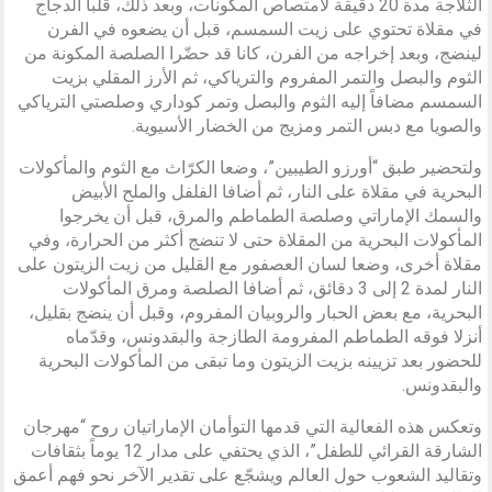
الثلاجة مدة 20 دقيقة لامتصاص المكونات، وبعد ذلك، قلّبا الدجاج
في مقلاة تحتوي على زيت السمسم، قبل أن يضعوه في الفرن
لينضج، وبعد إخراجه من الفرن، كانا قد حضّرا الصلصة المكونة من
الثوم والبصل والتمر المفروم والترياكي، ثم الأرز المقلي بزيت
السمسم مضافاً إليه الثوم والبصل وتمر كوداري وصلصتي الترياكي
والصويا مع دبس التمر ومزيج من الخضار الأسيوية.
ولتحضير طبق “أورزو الطيبين”، وضعا الكرّاث مع الثوم والمأكولات
البحرية في مقلاة على النار، ثم أضافا الفلفل والملح الأبيض
والسمك الإماراتي وصلصة الطماطم والمرق، قبل أن يخرجوا
المأكولات البحرية من المقلاة حتى لا تنضج أكثر من الحرارة، وفي
مقلاة أخرى، وضعا لسان العصفور مع القليل من زيت الزيتون على
النار لمدة 2 إلى 3 دقائق، ثم أضافا الصلصة ومرق المأكولات
البحرية، مع بعض الحبار والروبيان المفروم، وقبل أن ينضج بقليل،
أنزلا فوقه الطماطم المفرومة الطازجة والبقدونس، وقدّماه
للحضور بعد تزيينه بزيت الزيتون وما تبقى من المأكولات البحرية
والبقدونس.
وتعكس هذه الفعالية التي قدمها التوأمان الإماراتيان روح “مهرجان
الشارقة القرائي للطفل”، الذي يحتفي على مدار 12 يوماً بثقافات
وتقاليد الشعوب حول العالم ويشجّع على تقدير الآخر نحو فهم أعمق