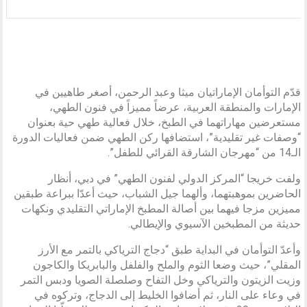
قدّم التوأمان الإماراتيان ميثا وعبد الرحمن، أصغر طاهيين في
الإمارات والمنطقة العربية، عرضاً مميزاً في فنون الطهي،
مستعرضين مهاراتهما في الطبخ، خلال فعالية طهي حية بعنوان
“وصفات غير تقليدية”، استضافها ركن الطهي ضمن فعاليات الدورة
الـ14 من “مهرجان الشارقة القرائي للطفل”.
ولفت خريجا “المركز الدولي لفنون الطهي” في دبي، أنظار
الحاضرين بموهبتهما، وألهما جيل الشباب، حيث أعدّا ببراعة طبقين
مميزين مزجا فيهما بين أصالة المطبخ الإماراتي التقليدي ونكهات
حديثة من المطبخين الآسيوي والإيطالي.
وأعدّ التوأمان في البداية طبق “دجاج الترياكي بالتمر مع الأرز
المقلي”، حيث وضعا الثوم والملح والفلفل والبابريكا والكاجون
وزيت الزيتون والترياكي وخل التفاح وصلصلة الصويا ودبس التمر
في وعاء على النار، ثم أضافوا الخليط إلى الدجاج، وتركوه في