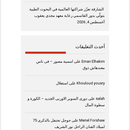
الشارقة تعزّز شراكتها العالمية في البحوث الطبية
بتولّي بدور القاسمي رعاية معهد مجدي يعقوب
أغسطس 4, 2026
أحدث التعليقات
Eman Elhakim
على
امسية مصور – فى ناس
معندهاش ذوق
Khouloud yousry
على
استغلال
salah
على
دورى السوبر الاوربى الجديد – الكورة و
سطوة المال
Meriel Forshaw
على
جوجل تحتفل بالذكرى 75
لميلاد الفنان الراحل نور الشريف