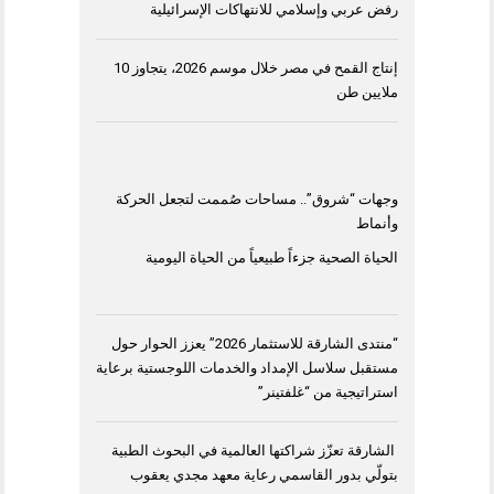
رفض عربي وإسلامي للانتهاكات الإسرائيلية
إنتاج القمح في مصر خلال موسم 2026، يتجاوز 10
ملايين طن
وجهات “شروق”.. مساحات صُممت لتجعل الحركة
وأنماط
الحياة الصحية جزءاً طبيعياً من الحياة اليومية
“منتدى الشارقة للاستثمار 2026” يعزز الحوار حول
مستقبل سلاسل الإمداد والخدمات اللوجستية برعاية
استراتيجية من “غلفتينر”
الشارقة تعزّز شراكتها العالمية في البحوث الطبية
بتولّي بدور القاسمي رعاية معهد مجدي يعقوب