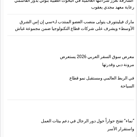
الشارقة تعزّز شراكتها العالمية في البحوث الطبية بتولّي بدور القاسمي
رعاية معهد مجدي يعقوب
مارك فيلينتورف يتولى منصب العضو المنتدب لـ«سي إن إس الشرق
الأوسط» ويشرف على شركات قطاع التكنولوجيا ضمن مجموعة غباش
معرض سوق السفر العربي 2026 يستعرض
مرونة دبي وقدرتها
في الربط العالمي ومستقبل نمو قطاع
السياحة
“نماء” تفتح حواراً حول دور الرجال في دعم بيئات العمل
واستقرار الأسر