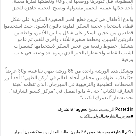
المطلوبة، قبل تكويرها ووضعها في وعاء وتغطيتها لفترة معينة،
تأخذ خلالها عملية التخمير مفعولها، وتصبح العجينة جاهزة للخبز.
وأبدع الأطفال في تزيين قطع الخبز الصغيرة المكورة على شكل
قطة، باستخدام عجينة السكر الملونة باللون الأسود، حيث استخدموا
قطعتين من عجين السكر على شكل مثلثين للأذنين، وقطعتين
دائريتين للعينين، وقطعة صغيرة للأنف وأخرى للفم، ثم قاموا
بتشكيل خطوط رفيعة من عجين السكر لاستخدامها كشعيرات
لشنب القطة، واحتفظوا بالخبز الذي زينوه بعد وضعه في علب
ورقية.
وتشكل هذه الورشة واحدة من 85 ورشة طهي تفاعلية، و30 عرضاً
حيّاً يقدّمه طهاة من مختلف أنحاء العالم في “ركن الطهي”؛ أحد أبرز
المحطات التعليمية والترفيهية في المهرجان، الذي تنظمه “هيئة
الشارقة للكتاب” حتى 4 مايو المقبل في “مركز إكسبو الشارقة”،
تحت شعار “لتغمرك الكتب”.
Posted in
الرئيسية
,
مطبخ
Tagged
#الشارقة
,
#معرض_الشارقة_الدولي_للكتاب
تصفّح
حاكم الشارقة يوجه بتخصيص 2.5 مليون
طلبة المدارس يستكشفون أسرار