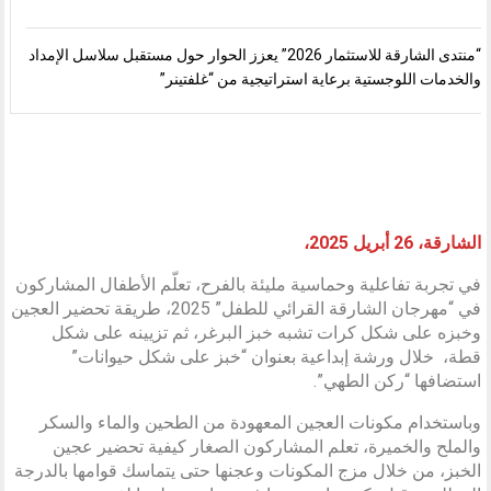
“منتدى الشارقة للاستثمار 2026” يعزز الحوار حول مستقبل سلاسل الإمداد
والخدمات اللوجستية برعاية استراتيجية من “غلفتينر”
الشارقة، 26 أبريل 2025،
في تجربة تفاعلية وحماسية مليئة بالفرح، تعلّم الأطفال المشاركون
في “مهرجان الشارقة القرائي للطفل” 2025، طريقة تحضير العجين
وخبزه على شكل كرات تشبه خبز البرغر، ثم تزيينه على شكل
قطة، خلال ورشة إبداعية بعنوان “خبز على شكل حيوانات”
استضافها “ركن الطهي”.
وباستخدام مكونات العجين المعهودة من الطحين والماء والسكر
والملح والخميرة، تعلم المشاركون الصغار كيفية تحضير عجين
الخبز، من خلال مزج المكونات وعجنها حتى يتماسك قوامها بالدرجة