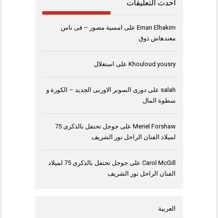
أحدث التعليقات
Eman Elhakim
على
امسية مصور – فى ناس
معندهاش ذوق
Khouloud yousry
على
استغلال
salah
على
دورى السوبر الاوربى الجديد – الكورة و
سطوة المال
Meriel Forshaw
على
جوجل تحتفل بالذكرى 75
لميلاد الفنان الراحل نور الشريف
Carol McGill
على
جوجل تحتفل بالذكرى 75 لميلاد
الفنان الراحل نور الشريف
العربية