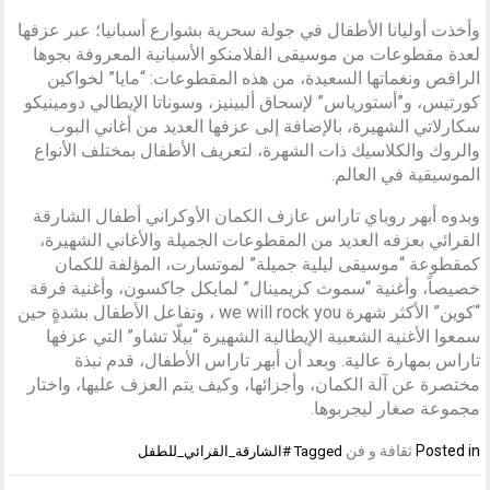
وأخذت أوليانا الأطفال في جولة سحرية بشوارع أسبانيا؛ عبر عزفها
لعدة مقطوعات من موسيقى الفلامنكو الأسبانية المعروفة بجوها
الراقص ونغماتها السعيدة، من هذه المقطوعات: “مايا” لخواكين
كورتيس، و”أستورياس” لإسحاق ألبينيز، وسوناتا الإيطالي دومينيكو
سكارلاتي الشهيرة، بالإضافة إلى عزفها العديد من أغاني البوب
والروك والكلاسيك ذات الشهرة، لتعريف الأطفال بمختلف الأنواع
الموسيقية في العالم.
وبدوه أبهر روباي تاراس عازف الكمان الأوكراني أطفال الشارقة
القرائي بعزفه العديد من المقطوعات الجميلة والأغاني الشهيرة،
كمقطوعة “موسيقى ليلية جميلة” لموتسارت، المؤلفة للكمان
خصيصاً، وأغنية “سموث كريمينال” لمايكل جاكسون، وأغنية فرقة
“كوين” الأكثر شهرة we will rock you ، وتفاعل الأطفال بشدةٍ حين
سمعوا الأغنية الشعبية الإيطالية الشهيرة “بيلّا تشاو” التي عزفها
تاراس بمهارة عالية. وبعد أن أبهر تاراس الأطفال، قدم نبذة
مختصرة عن آلة الكمان، وأجزائها، وكيف يتم العزف عليها، واختار
مجموعة صغار ليجربوها.
Posted in
ثقافة و فن
Tagged
#الشارقة_القرائي_للطفل