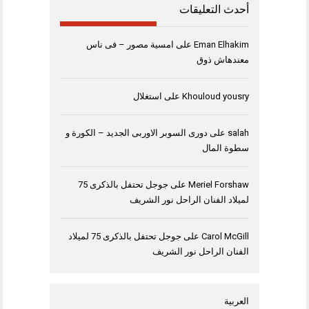
أحدث التعليقات
Eman Elhakim
على
امسية مصور – فى ناس
معندهاش ذوق
Khouloud yousry
على
استغلال
salah
على
دورى السوبر الاوربى الجديد – الكورة و
سطوة المال
Meriel Forshaw
على
جوجل تحتفل بالذكرى 75
لميلاد الفنان الراحل نور الشريف
Carol McGill
على
جوجل تحتفل بالذكرى 75 لميلاد
الفنان الراحل نور الشريف
العربية