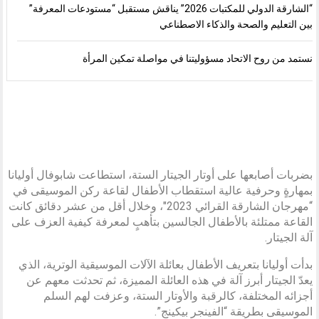
“الشارقة الدولي للمكتبات 2026” يناقش مستقبل “مستودعات المعرفة”
بين التعليم والصحة والذكاء الاصطناعي
نستمد من روح الاتحاد مسؤوليتنا في مواصلة تمكين المرأة
بضربات أصابعها على أوتار الجيتار الستة، استطاعت شابوفال أوليانا
بمهارةٍ وحرفية عالية استقطاب الأطفال لقاعة ركن الموسيقى في
“مهرجان الشارقة القرائي 2023″، وخلال أقل من عشر دقائق كانت
القاعة ممتلئة بالأطفال الجالسين بتأهبٍ لمعرفة كيفية العزف على
آلة الجيتار.
بدأت أوليانا بتعريف الأطفال بعائلة الآلات الموسيقية الوترية، الذي
يعدّ الجيتار أبرز آلة في هذه العائلة المميزة، ثم تحدثت معهم عن
أجزائه المختلفة، كالرقبة والأوتار الستة، وعزفت لهم السلم
الموسيقى بطريقة “الفينجر بيكينج”.