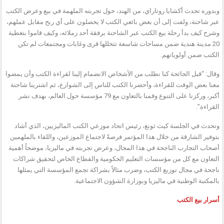
وبدوره تحدث أكشايا روتاراي، من الهند، حول تجربته الملهمة في بيع وعرض الكتب
عبر شاحنة، ولفت إلى أن بعض بائعي الكتب لا يحصلون على أي ربح مقابل عملهم،
وشرح كيف بدأ رحلة بيع الكتب عبر الشاحنة برفقة أحد زملائه، وكيف قاموا بتغطية
20 مدينة هندية ضمن مساحات شاسعة تتخللها قرى وغابات ومجتمعات لم تكن
الكتب ضمن أولوياتهم.
وقال: “قبل الجائحة كنا نطلب من الأشخاص الانضمام إلينا لقراءة الكتب وأن يمضوا
معنا بعض الوقت للقراءة، وأحضرنا الكتب للناس إلى الشوارع، ثم اشترينا شاحنة
أكبر، وركزنا على التنوع وقمنا بالتعاون مع 79 مؤسسة حول العالم، بهدف نشر
القراءة”.
وتحدث في الجلسة كيث ثونغ، رئيس اتحاد موزعي الكتب الماليزيين، الذي أشاد
بتوفير الشارقة من خلال هذا المؤتمر فرصةً لاجتماع الموزعين، واللقاء بالملهمين
أصحاب التجارب الناجحة في هذا المجال، وعرض تجربته في ماليزيا، موضحاً أهمية
التعاون مع كل من مؤسسات التعليم الحكومية والقطاع الخاص لتحقيق شراكات
ناجحة في مجال توزيع الكتب، وضرب مثالاً بشراكة تجمع المؤسسة التي يمثلها
بالمكتبة الوطنية في ماليزيا وبوزارة الشؤون الاجتماعية.
أسرار بيع الكتب