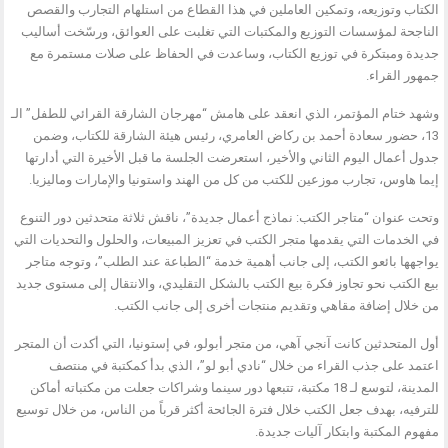
الكتاب وتوزيعه، وتمكين العاملين في هذا القطاع من استلهام التجارب والقصص
الناجحة لمؤسسات التوزيع والمكتبات التي تغلبت على العوائق، ورسّخت أساليب
جديدة ومبتكرة في توزيع الكتاب، وساعدت في الحفاظ على صلات مستمرة مع
جمهور القراء.
وشهد ختام المؤتمر، الذي انعقد على هامش “مهرجان الشارقة القرائي للطفل” الـ
13، حضور سعادة أحمد بن ركاض العامري، رئيس هيئة الشارقة للكتاب، وضمن
جدول أعمال اليوم الثاني والأخير، استعرضت الجلسة ما قبل الأخيرة التي أدارتها
إيما هاوس، تجارب موزعين للكتب من كل من الهند واستونيا والإمارات وماليزيا.
وتحت عنوان “متاجر الكتب: نماذج أعمال جديدة”، ناقش ثلاثة متحدثين دور التنوع
في الخدمات التي يقدمها متجر الكتب في تعزيز المبيعات، والحلول والتحديات التي
يواجهها بائعو الكتب، إلى جانب أهمية خدمة “الطباعة عند الطلب”، وتوجه متاجر
بيع الكتب نحو تجاوز فكرة بيع الكتب بالشكل التقليدي، والانتقال إلى مستوى جديد
من خلال إضافة مقاهي وتقديم منتجات أخرى إلى جانب الكتب.
أول المتحدثين كانت آنجي آهي، من متجر أبولو، في إستونيا، التي أكدت أن المتجر
اعتمد على جذب القراء من خلال “نادي أبو لو”، الذي بدأ كمكتبة في منتصف
المدينة، لتوسع لـ 18 مكتبة، تتبعها دور سينما وشراكات جعلت من مكتباته أماكن
للترفيه، بهدف جعل الكتب خلال فترة الجائحة أكثر قرباً من الناس، من خلال توسيع
مفهوم المكتبة وابتكار آليات جديدة.