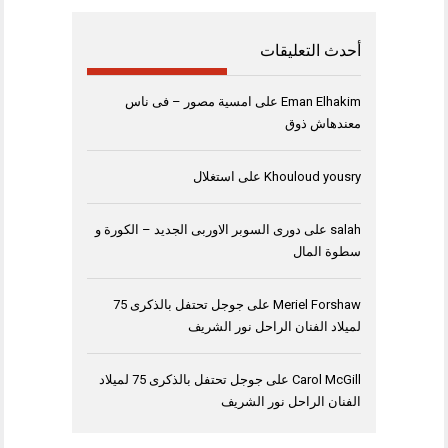
أحدث التعليقات
Eman Elhakim
على
امسية مصور – فى ناس
معندهاش ذوق
Khouloud yousry
على
استغلال
salah
على
دورى السوبر الاوربى الجديد – الكورة و
سطوة المال
Meriel Forshaw
على
جوجل تحتفل بالذكرى 75
لميلاد الفنان الراحل نور الشريف
Carol McGill
على
جوجل تحتفل بالذكرى 75 لميلاد
الفنان الراحل نور الشريف