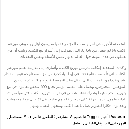
المتحدثة الأخيرة في آخر جلسات المؤتمر قدمها سايمون ليتل وود، وهي موزعة
الكتب نانا لورينغيل من بافاريا، التي تطرقت إلى أسرار بيع الكتب، وبيّنت أن من
يعملون في هذه المهنة حول العالم لديهم نفس الأسئلة ونفس التحديات.
وأكدت المتحدثة إمكانية تدريس توزيع الكتب، وأشارت إلى مدرسة تعليم موزعي
الكتاب التي تأسست عام 1993 في إيطاليا، كجزء من مؤسسة ناجحة تتبعها 12 دار
نشر وعددا من المكتبات التي تمثل سلسلة مستقلة، ولديها 30 بائع كتب من
المؤهلين المحترفين، وتعمل على تنظيم مؤتمر يجمع 600 شخص يعملون في بيع
وتوزيع الكتب، فيما يشارك 1000 شخص في دراسة توزيع الكتب افتراضيا من 29
بلدا، يتعلمون هذه الحرفة على يد خبراء لديهم تجارب في الاتصال مع المجتمعات،
ويقدمون أفكارا لتطوير عمل بائعي الكتب ومنحهم الثقة بمهنتهم.
Posted in
أخبار
Tagged
#التعليم
,
#الشارقة
,
#الطفل
,
#القراءة
,
#المستقبل
,
#مهرجان_الشارقة_القرائى_للطفل