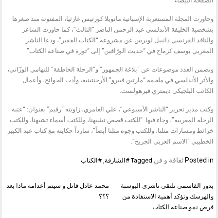
الصفحة البيضاء”.
وحاورت المجلة المستعربة الإسبانية مانويلا كورتيس غارثيا، المفتونة منذ صغرها
بشخصية الخليفة الأندلسي عبد الرحمن الناصر “الثالث”، كما حاورت الشاعر
والناقد الفرنسي دانييل لويرس عن مشروعه “الكتاب الفقير”، ودعا الناشر
المغربي يوسف كرماح في “حديث الورّاقين” إلى “ثورة في صناعة الكتاب”.
وتضمن العدد موضوعات عن “بلاغة الجمهور” و”الرحلة الخاطفة” للتهامي الوزّاني،
والأثر الأندلسي في ملحمة “مارتين فييرو” الأرجنتينية، وأدب الجوائح، وأعمال
الكاتب البلجيكي ديمتري فيرهولست.
وكتب مدير تحرير “الناشر الأسبوعي”، علي العامري، زاويته “رقيم” بعنوان: “عتبة
الرحلة المغربية”، وجاء فيها: “للكتب قصص تشبهنا، وللكتب أسماء تشبهنا، وللكتب
خرائط ومسارات مثلنا، وللكتب وجوه مثلنا أيضاً”، سارداً حكايته مع كتاب عبد الكبير
الخطيبي “الاسم العربي الجريح”.
Posted in
ثقافة و فن
Tagged
#الشارقة
,
#الكتاب
تصفّح
بدور القاسمي تلتقي ناشري البوسنة
محمد عادل قاتل و سيتم أعدامه ماذا بعد
المقالات
والهرسك وتؤكد أهمية الاستفادة من
؟؟؟
فرص نمو صناعة الكتاب