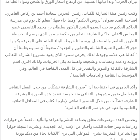
نيران الحرب” وتداعياتها السلبية، من ارتفاع أسعار الورق والشحن ومواد الطباعة.
وكتب رئيس هيئة الشارقة للكتاب، رئيس التحرير، سعادة أحمد بن ركاض العامري،
افتتاحية العدد بعنوان “دروس الحكيم” ومما جاء فيها: “نتعلم كل يوم في مدرسة
الحاكم الحكيم صاحب السمو الشيخ الدكتور سلطان بن محمد القاسمي عضو
المجلس الأعلى، حاكم الشارقة. نتعلم من حكمة سموه الذي يرسم لنا خريطة
الطريق للحاضر والمستقبل. يرسم لنا خريطة البناء القائم على المعرفة بكونها
حجر الأساس للتنمية الشاملة والتطوير والتجديد”، مضيفاً أن سموه يعلمنا أن
“أفعالنا هي علامة وجودنا، لذلك يحرص سموه الذي يقود مشروع الشارقة الثقافي
برؤيته ودعمه ومساندته وتشجيعه واهتمامه بكل الجزئيات، ولذلك اقترن اسم
الشارقة بالثقافة والتنوير والتقدير في كل المدن الثقافية في العالم، وفي
المؤسسات الثقافية والجامعات العالمية”.
وأكد العامري في الافتتاحية أن: “صورة الشارقة تشكّلت من خلال الفعل الثقافي
المتواصل ضمن مشروعها الثقافي منذ خمسة عقود. هذه الصورة المشرقة
للشارقة تشكّلت من خلال الحضور الثقافي لإمارة الكتاب في المحافل الثقافية
والعلمية والفنية في عواصم الثقافة العالمية”.
وتضمن العدد موضوعات تتعلق بصناعة النشر والقراءة والتأليف، فضلاً عن حوارات
ودراسات ومراجعات للكتب وأخبار عن الإصدارات الجديدة، ونشرت المجلة حواراً
مع الشاعرة المغربية بشرى الموعلي التي ترى “الكتابة نجاة من ديكتاتورية