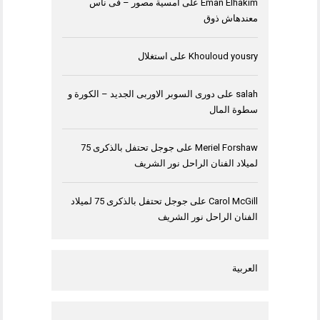
Eman Elhakim
على
امسية مصور – فى ناس
معندهاش ذوق
Khouloud yousry
على
استغلال
salah
على
دورى السوبر الاوربى الجديد – الكورة و
سطوة المال
Meriel Forshaw
على
جوجل تحتفل بالذكرى 75
لميلاد الفنان الراحل نور الشريف
Carol McGill
على
جوجل تحتفل بالذكرى 75 لميلاد
الفنان الراحل نور الشريف
العربية