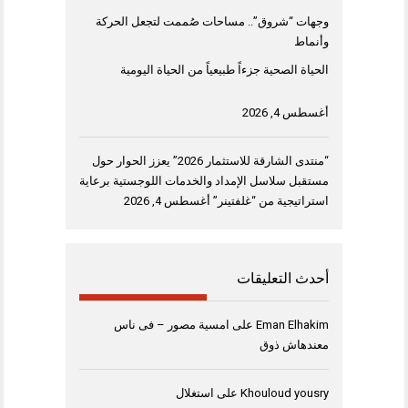
وجهات “شروق”.. مساحات صُممت لتجعل الحركة
وأنماط
الحياة الصحية جزءاً طبيعياً من الحياة اليومية
أغسطس 4, 2026
“منتدى الشارقة للاستثمار 2026” يعزز الحوار حول
مستقبل سلاسل الإمداد والخدمات اللوجستية برعاية
استراتيجية من “غلفتينر”
أغسطس 4, 2026
أحدث التعليقات
Eman Elhakim
على
امسية مصور – فى ناس
معندهاش ذوق
Khouloud yousry
على
استغلال