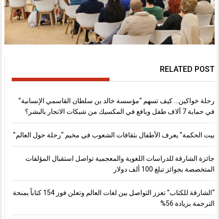
RELATED POST
رحلة خواكين… كيف تسهم “مؤسسة خالد بن سلطان القاسمي الإنسانية”
في حماية 7 آلاف طفل ويافع في المكسيك من شبكات الاتجار بالبشر؟
بيت الحكمة” يعرف الأطفال بثقافات الشعوب في مخيم “رحلة حول العالم”
جائزة الشارقة للدراسات اللغوية والمعجمية تواصل استقبال المؤلفات
المتخصصة بجوائز تبلغ 100 ألف دولار
“الشارقة للكتاب” تعزز التواصل بين لغات العالم وتعلن فوز 154 كتاباً بمنحة
الترجمة بزيادة 56%