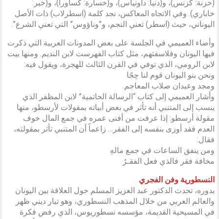
(خزنة: كزنس)، و(دنيا: داونياس)، و(خسارة: كساورا)، و(خبر:
خاباري). وفي الاتجاه المعاكس، نجد كلمة (اسطرلاب) ذات الأصل
اليوناني، حيث (اسطر) تعني النجم، و”وناؤوس” التي تعني الشرع”.
وأضاء العميمي في الجلسة على بعض المدونات العربية التي ذكرت
فيها اليونان وفلاسفتهم، مثل كتاب الفهرست لابن النديم. ومنها بيت
لابن الرومي، الذي توفي في القرن الثالث للهجرة، ويقول فيه:
ونحن بنو اليونان قوم لنا حِجًا
ومجد وعيدان صلاب المعاجم.
وأشار العميمي إلى كتاب “الرسالة الحاتمية” لابن المظفر الذي
ينسب إلى المتنبي أنه تأثر في بعض أبياته بمقولات لأرسطو، منها
مقولة أرسطو: إذا عرفت من أفنى عمره في جمع المال خوف
العدم فقد أوزى بنفسه إلى الفقر… زاعماً أن المتنبي تأثر بمقولته،
فقال:
ومن ينفق الساعات في جمع مالهِ
مخافة فقر فالذي فعل الفقـرُ
النسطورية وفن الفجري
بدوره، تحدث الدكتور عبد العزيز المسلم حول العلاقة بين اليونان
والعالم العربي من خلال المذهب النسطوري، وهو تيار ديني ظهر
في المسيحية القديمة، مؤسسه نسطوريوس، الذي رفض فكرة