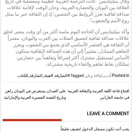
وقال ميلتياديس: “كانت الترجمة العربية عظيمة ومفصلية في تاريخ
العلاقة بين اليونان والحضارة العربية، وحان الوقت لإقامة علاقات
صداقة ثقافية تعزز الروابط بين الشعبين؛ إذ إن الثقافة خير ما يمثل
روح الأمم والشعوب”.
وأكد ميلتياديس أن الحاجة اليوم ماسة أكثر من أي وقت مضى لخلق
علاقات صداقة ثقافية لتعميق الصلات بين العرب واليونان، معتبراً
أن الثقافة هي العنصر الأساسي الذي يجمع بين الشعوب ويعزز
التفاهم المتبادل، مشيراً إلى أن هذه الصداقة الثقافية ستكون
الأساس لمستقبل مشترك أكثر إشراقاً وتفاهماً بين حضارتين
تمتلكان نقاط تفاهم والتقاء تاريخية مشتركة.
Posted in
أدب
,
ثقافة و فن
Tagged
#الشارقة
,
#هيئة_الشارقة_للكتاب
تصفّح
افتتاح قاعة اللغة العربية والثقافة العربية
علي العبدان يستعرض في اليونان راهن
المقالات
في جامعة الفارابي
وتاريخ القصة القصيرة العربية والإماراتية
LEAVE A COMMENT
يجب أنت تكون
مسجل الدخول
لتضيف تعليقاً.