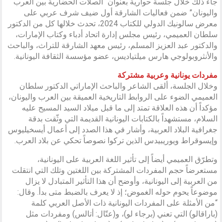
جاء ذلك خلال جلسة حوارية بعنوان “الصلات الحضارية بين العرب
واليونان” ضمن فعاليات الشارقة أول ضيف شرف عربي على
معرض سالونيك الدولي للكتاب 2024، تحدث خلالها كل من الدكتور
سلطان العميمي، رئيس مجلس إدارة اتحاد أدباء وكتاب الإمارات،
والدكتور عبد العزيز المسلم، رئيس معهد الشارقة للتراث، والباحث
والأنثروبولوجي هارس ميلتياديس، عضو مؤسسة الثقافة اليونانية.
مفردات يونانية وعربية مشتركة
وخلال الجلسة، ألقى الشاعر والباحث الإماراتي الدكتور سلطان
العميمي الضوء على الروابط التاريخية العميقة بين العرب واليونان،
مؤكداً أن هذه العلاقة تمتد إلى ما قبل ميلاد السيد المسيح عليه
السلام، مستشهداً بالكتابات اليونانية القديمة التي وثّقت بدقة
جغرافية البلاد العربية، وأشار في هذا الصدد إلى أعمال أيسخيليوس
وإيسوقراط ويوريبيدس الذين تركوا نصوصاً تحكي عن بلاد العرب.
وتطرّق العميمي أيضاً إلى تأثير اللغة العربية على اليونانية،
مستعرضاً حجم المفردات المشتركة بين اللغتين وتلك التي انتقلت
من العربية إلى اليونانية، وأوضح أن هذا التأثير المتبادل لا يزال
موضوعاً يحوم حوله الغموض؛ إذ لا يعرف بالضبط متى بدأ. وقال:
“من الأمثلة على المفردات اليونانية ذات الأصل العربي كلمة
(باراقالو) التي تعني (برجاء لو)، و(عتّال: أتالس) ومفردات مثل