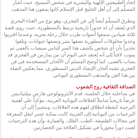
اتحاد الطبيعتين الإلهية والبشرية في شخص المسيح، حيث أشار
المسلَّم إلى أن أهل الخليج قبل الإسلام كانوا يتبعون هذا المذهب.
وتطرق المسلّم أيضاً إلى فن الفجري، وهو نوع من الغناء البحري
الذي يُعتقد أن له جذوراً تاريخية ترتبط بالنسطورية، حيث روى قصة
ثلاثة صيادين سمعوا أصوات طرب خلال رحلة بحرية، وعندما اقتربوا
وجدوا مخلوقات أسطورية نصفها بشر ونصفها حيوانات، وتلقوا
تحذيراً بأن أي شخص يكشف هذا السر للناس سيصاب بالعمى ثم
يموت. لافتاً إلى أنه يُعتقد حتى اليوم أن من يمارس فن الفجري قد
يصاب بالعمى، كما أوضح المسلم أن الألحان المستخدمة في فن
الفجري تشبه ألحان الإنشاد الديني النسطوري، مما يعكس الصلة
بين هذا الفن والمذهب النسطوري اليوناني.
الصداقة الثقافية روح الشعوب
في مداخلته خلال الجلسة، قدم الأنثروبولوجي هارس ميلتياديس
عرضاً تاريخياً شاملاً للعلاقات اليونانية العربية، مؤكداً على أهمية
الترجمة كنقطة انطلاق لفهم هذه العلاقات، ومشيراً إلى أن
الترجمات من اليونانية إلى العربية كانت بمثابة جسر لنقل المعرفة
في مجالات الفلسفة، الطب، الفلك، والعمارة، وأن هذه الترجمات
لعبت دوراً محورياً في تشكيل العلاقة بين الحضارتين.