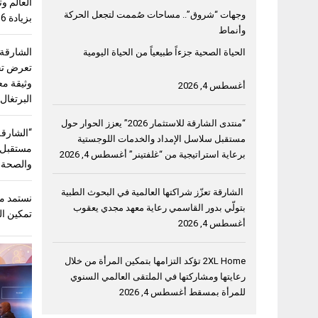
وجهات “شروق”.. مساحات صُممت لتجعل الحركة
بزيادة 56%
وأنماط
الشارقة
الحياة الصحية جزءاً طبيعياً من الحياة اليومية
وثيقة مع
أغسطس 4, 2026
البرتغال
“منتدى الشارقة للاستثمار 2026” يعزز الحوار حول
مستقبل سلاسل الإمداد والخدمات اللوجستية
مستقبل “
برعاية استراتيجية من “غلفتينر”
أغسطس 4, 2026
والصحة و
الشارقة تعزّز شراكتها العالمية في البحوث الطبية
نستمد من
بتولّي بدور القاسمي رعاية معهد مجدي يعقوب
تمكين ال
أغسطس 4, 2026
2XL Home تؤكد التزامها بتمكين المرأة من خلال
رعايتها ومشاركتها في الملتقى العالمي السنوي
للمرأة بمسقط
أغسطس 4, 2026