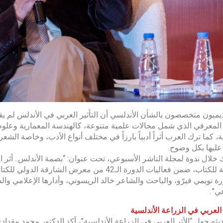
ديميون متخصصون بالشأن الأندلسي أن التأثير العربي في الأندلس لم ي
المعرفي الذي شمل مجالات علمية متنوعة، كالهندسة المعمارية وعلوم
ية، كما ترك العرب أثراً أدبياً بارزاً في مختلف أنواع الأدب، وخاصة
عليها بكل وضوح.
 خلال ندوة لمجلة الناشر الأسبوعي، تحت عنوان: “بصمة الأندلس.. أثر الث
الشارقة للكتاب، ضمن فعاليات الدورة الـ42 من م
رة نويمي فيرّو، والباحث والشاعر خالد الريسوني، وأدارها الإعلامي وا
ي”.
 العربي في الزراعة الأندلسية
ثه حول “الأثر العربي في الزراعة الأندلسية”، أكد الدكتور محمد مقدادي