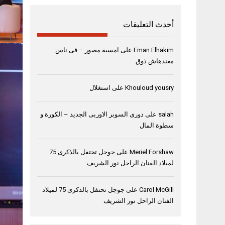
أحدث التعليقات
Eman Elhakim
على
امسية مصور – فى ناس
معندهاش ذوق
Khouloud yousry
على
استغلال
salah
على
دورى السوبر الاوربى الجديد – الكورة و
سطوة المال
Meriel Forshaw
على
جوجل تحتفل بالذكرى 75
لميلاد الفنان الراحل نور الشريف
Carol McGill
على
جوجل تحتفل بالذكرى 75 لميلاد
الفنان الراحل نور الشريف