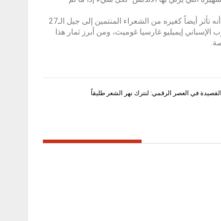
وأضاف: “على الرغم من تأثر لوركا بالشعر العربي في تجاربه الأدبية الأولى، إلا أنه تأثر أيضاً كغيره من الشعراء المنتمين إلى جيل الـ27
في القرن العشرين الذين ظهروا عام 1927)، بالمستعرب الإسباني إيميليو غارسيا غوميث، ومن أبرز ثمار هذا
صة.
قصيدة في العصر الرقمي: لنترك نهر الشعر طليقاً