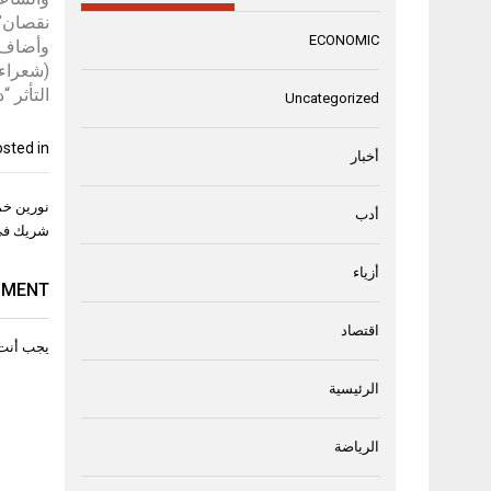
نقصان”.
ECONOMIC
التأثر 
Uncategorized
sted in
أخبار
تصفّح
نورين خم
أدب
المقال
شريك في 
أزياء
MMENT
اقتصاد
يجب أنت
الرئيسية
الرياضة