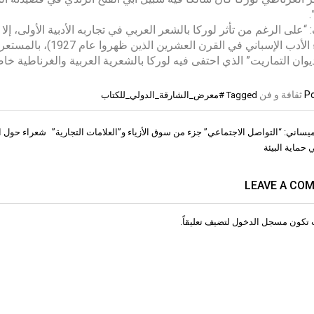
(شعراء الأدب الإسباني 
“ديوان التماريت” الذي احتفى فيه لوركا بالشعرية العربية والغرناطية خا
Po
ثقافة و فن
Tagged
#معرض_الشارقة_الدولي_للكتاب
يساني: “التواصل الاجتماعي” جزء من سوق الأزياء و”العلامات التجارية”
شعراء حول ال
ات
حماية البيئة
LEAVE A CO
 تكون
مسجل الدخول
لتضيف تعليقاً.