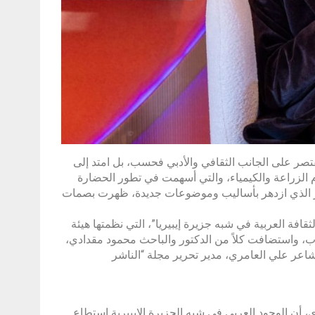
قتصر على الجانب الثقافي والأدبي فحسب، بل امتد إلى
 الزراعة والكيمياء، والتي أسهمت في تطور الحضارة
 الشعر الذي ازدهر بأساليب وموضوعات جديدة، ظهرت بصمات
قافة العربية في شبه جزيرة إيبيريا”، التي نظمتها هيئة
عرض الشارقة الدولي للكتاب، واستضافت كلاً من الدكتور والباحث محمود مقدادي،
لشاعر علي العامري، مدير تحرير مجلة “الناشر
، أن الوجود العربي في شبه الجزيرة الإيبيرية استطاع