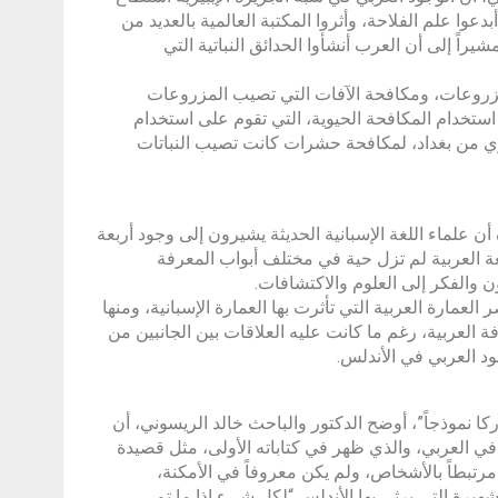
وا علم الفلاحة، وأثروا المكتبة العالمية بالعديد من
اً إلى أن العرب أنشأوا الحدائق النباتية التي
لمزروعات، ومكافحة الآفات التي تصيب المزروعات
ي استخدام المكافحة الحيوية، التي تقوم على استخدام
وي من بغداد، لمكافحة حشرات كانت تصيب النباتات
 أن علماء اللغة الإسبانية الحديثة يشيرون إلى وجود أربعة
للغة بأكملها، وأن اللغة العربية لم تزل حية في مختلف أبواب المعرفة
نون والفكر إلى العلوم والاكتشافات.
لعمارة العربية التي تأثرت بها العمارة الإسبانية، ومنها
فة العربية، رغم ما كانت عليه العلاقات بين الجانبين من
ود العربي في الأندلس.
 التي حملت عنوان “التأثير العربي الأندلسي في شعر جيل الـ27.. لوركا نموذجاً”، أوضح الدكتور والباحث خالد الريسوني، أن
افي العربي، والذي ظهر في كتاباته الأولى، مثل قصيدة
مرتبطاً بالأشخاص، ولم يكن معروفاً في الأمكنة،
هيرة التي يرثي بها الأندلس “لكل شيء إذا ما تم