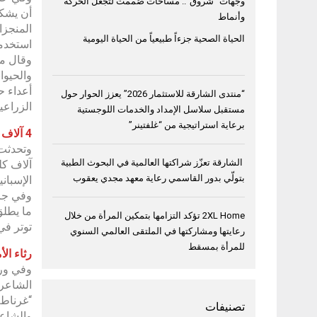
وجهات “شروق”.. مساحات صُممت لتجعل الحركة
أن يشكل
وأنماط
المنجزا
الحياة الصحية جزءاً طبيعياً من الحياة اليومية
استخدمو
وقال مق
والحيوا
أعداء ح
“منتدى الشارقة للاستثمار 2026” يعزز الحوار حول
الزراعي
مستقبل سلاسل الإمداد والخدمات اللوجستية
برعاية استراتيجية من “غلفتينر”
4 آلاف كلمة إسبانية من أصل عربي
وتحدثت 
الشارقة تعزّز شراكتها العالمية في البحوث الطبية
بتولّي بدور القاسمي رعاية معهد مجدي يعقوب
الإسباني
وفي جزئ
ما يطلق
2XL Home تؤكد التزامها بتمكين المرأة من خلال
توتر في
رعايتها ومشاركتها في الملتقى العالمي السنوي
للمرأة بمسقط
رثاء ال
الشاعر 
“غرناطة
تصنيفات
والشاعر