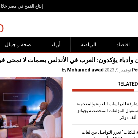
<br><br>وجهات "شروق".. مساحات صُممت لتجعل الحركة وأنماط<br>الحياة الصحية جزءاً طبيعياً من الحياة اليومية<span lang="EN" dir="LTR" style="font-size:17.0pt;line-height:150%"></span><br><br>
O
اقتصاد
الرياضة
أزياء
صحة و جمال
 وأدباء يؤكدون: العرب في الأندلس بصمات لا تمحى في 
Mohamed awad
Po
نوفمبر 9, 2023
by
RELATED
شارقة للدراسات اللغوية والمعجمية
تقبال المؤلفات المتخصصة بجوائز
 للكتاب” تعزز التواصل بين لغات