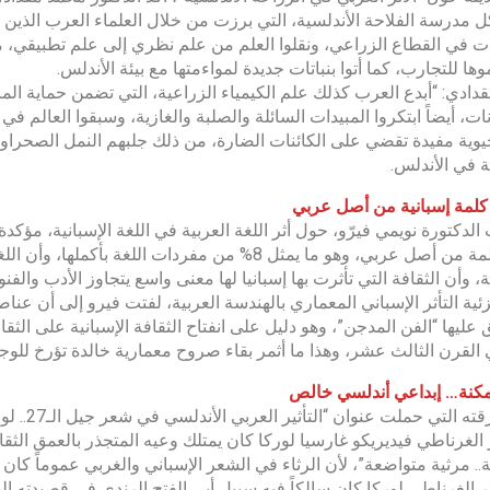
 مدرسة الفلاحة الأندلسية، التي برزت من خلال العلماء العرب الذين أبدع
ت في القطاع الزراعي، ونقلوا العلم من علم نظري إلى علم تطبيقي، مشير
ها للتجارب، كما أتوا بنباتات جديدة لمواءمتها مع بيئة الأندلس.
دادي: “أبدع العرب كذلك علم الكيمياء الزراعية، التي تضمن حماية ا
نات، أيضاً ابتكروا المبيدات السائلة والصلبة والغازية، وسبقوا العالم ف
يوية مفيدة تقضي على الكائنات الضارة، من ذلك جلبهم النمل الصحرا
ة في الأندلس.
الدكتورة نويمي فيرّو، حول أثر اللغة العربية في اللغة الإسبانية، مؤكدة
آلاف كلمة من أصل عربي، وهو ما يمثل 8% من مفردات ا
ة، وأن الثقافة التي تأثرت بها إسبانيا لها معنى واسع يتجاوز الأدب والف
ية التأثر الإسباني المعماري بالهندسة العربية، لفتت فيرو إلى أن عناصر ا
 عليها “الفن المدجن”، وهو دليل على انفتاح الثقافة الإسبانية على الثقا
 القرن الثالث عشر، وهذا ما أثمر بقاء صروح معمارية خالدة تؤرخ للوج
أمكنة… إبداعي أندلسي خالص
وفي ورقته
الغرناطي فيديريكو غارسيا لوركا كان يمتلك وعيه المتجذر بالعمق الثق
.. مرثية متواضعة”، لأن الرثاء في الشعر الإسباني والغربي عموماً كان 
 الغرناطي لوركا كان سالكاً فيه سبيل أبي الفتح الرندي في قصيدته الش