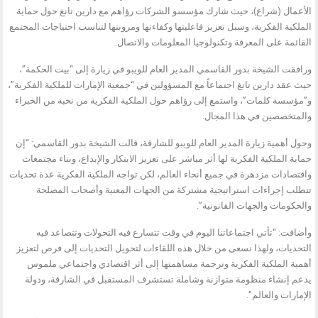
الأعمال (شراع)، حيث شارك مؤسسو الشركات رؤاهم مع دارين تانغ حول حماية
الملكية الفكرية، وسبل تعزيز فاعليتها وكفاءتها ومرونتها لتناسب احتياجات المجتمع
القائمة على المعرفة وتكنولوجيا المعلومات والاتصال.
ورافقت الشيخة بدور القاسمي المدير العام للويبو في زيارة إلى “بيت الحكمة”،
حيث عقد دارين تانغ اجتماعاً مع المسؤولين في “جمعية الإمارات للملكية الفكرية”،
و”مؤسسة كلمات”، واستمع إلى رؤاهم حول الملكية الفكرية من نخبة من الخبراء
والمتخصصين في هذا المجال.
وحول أهمية زيارة المدير العام للويبو للشارقة، قالت الشيخة بدور القاسمي: “إن
حماية الملكية الفكرية لها أثر مباشر على تعزيز الابتكار والإبداع، وبناء مجتمعات
واقتصادات مزدهرة في جميع أنحاء العالم، لكن تواجه الملكية الفكرية عدة تحديات
تتطلب إجراءات استراتيجية مشتركة من الجهات المعنية وأصحاب المصلحة
والحكومات والجهات القانونية”.
وأضافت: “تأتي اجتماعاتنا اليوم في وقت تتسارع فيه التحولات وتتصاعد فيه
التحديات، ولهذا نسعى من خلال هذه اللقاءات لتحويل التحديات إلى فرص لتعزيز
أهمية الملكية الفكرية وترجمة مساهمتها إلى أثر اقتصادي واجتماعي ملموس
يدعم إنشاء منظومة متوازنة وشاملة تستشرف المستقبل في الشارقة، ودولة
الإمارات والعالم”.