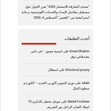
“منتدى الشارقة للاستثمار 2026” يعزز الحوار حول
مستقبل سلاسل الإمداد والخدمات اللوجستية برعاية
استراتيجية من “غلفتينر”
أغسطس 4, 2026
أحدث التعليقات
Eman Elhakim
على
امسية مصور – فى ناس
معندهاش ذوق
Khouloud yousry
على
استغلال
salah
على
دورى السوبر الاوربى الجديد – الكورة و
سطوة المال
Meriel Forshaw
على
جوجل تحتفل بالذكرى 75
لميلاد الفنان الراحل نور الشريف