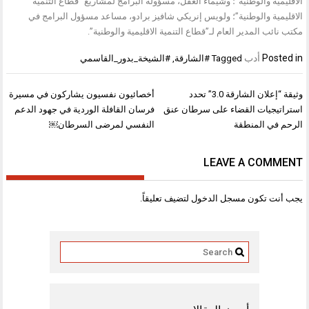
الاقليمية والوطنية”؛ وشيماء العقل، مسؤولة البرامج لمشاريع “قطاع التنمية
الاقليمية والوطنية”؛ ولويس إنريكي شافيز برادو، مساعد مسؤول البرامج في
مكتب نائب المدير العام لـ”قطاع التنمية الاقليمية والوطنية”.
Posted in
أدب
Tagged
#الشارقة
,
#الشيخة_بدور_القاسمي
تصفّح
وثيقة “إعلان الشارقة 3.0” تحدد
أخصائيون نفسيون يشاركون في مسيرة
المقالات
استراتيجيات القضاء على سرطان عنق
فرسان القافلة الوردية في جهود الدعم
الرحم في المنطقة
النفسي لمرضى السرطان￼
LEAVE A COMMENT
يجب أنت تكون
مسجل الدخول
لتضيف تعليقاً.