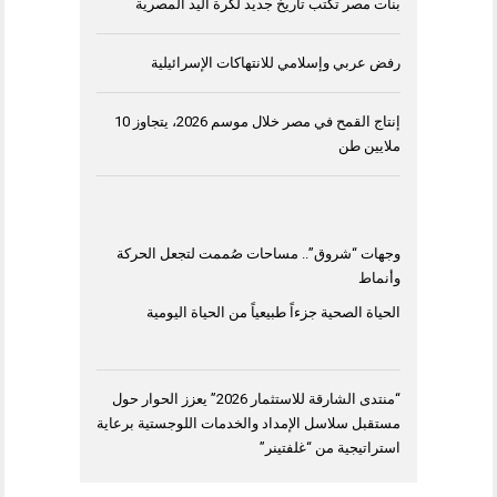
بنات مصر تكتب تاريخ جديد لكرة اليد المصرية
رفض عربي وإسلامي للانتهاكات الإسرائيلية
إنتاج القمح في مصر خلال موسم 2026، يتجاوز 10
ملايين طن
وجهات “شروق”.. مساحات صُممت لتجعل الحركة
وأنماط
الحياة الصحية جزءاً طبيعياً من الحياة اليومية
“منتدى الشارقة للاستثمار 2026” يعزز الحوار حول
مستقبل سلاسل الإمداد والخدمات اللوجستية برعاية
استراتيجية من “غلفتينر”