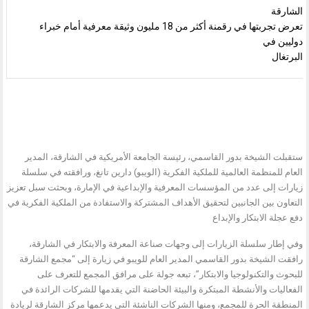
الشارقة
تعرض تجربتها في رقمنة أكثر من 18 مليون وثيقة معرفية أمام خبراء
دوليين في
البرتغال
ستقبلت الشيخة بدور القاسمي، رئيسة الجامعة الأمريكية في الشارقة، المدير
العام للمنظمة العالمية للملكية الفكرية (الويبو) دارين تانغ، ورافقته في سلسلة
زيارات إلى عدد من المؤسسات المعرفية والإبداعية في الإمارة، وبحثت سبل تعزيز
التعاون بين الجانبين لتحقيق الأهداف المشتركة والاستفادة من الملكية الفكرية في
دفع عجلة الابتكار والإبداع
وفي إطار سلسلة الزيارات إلى وجهات صناعة المعرفة والابتكار في الشارقة،
رافقت الشيخة بدور القاسمي المدير العام للويبو في زيارة إلى “مجمع الشارقة
للبحوث والتكنولوجيا والابتكار”، تبعه جولة على مرافق المجمع للتعرف على
الفعاليات والأنشطة المبتكرة والبيئة الحاضنة التي يقدمها للشركات الرائدة في
المنطقة الحرة للمجمع، ومنها الشركات الناشئة التي يدعمها مركز الشارقة لريادة