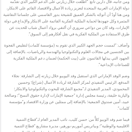
ومن جانبه، قال دارين تانغ: “اطلعت خلال زيارتي على الدعم الكبير الذي تقدّمه
دولة الإمارات العربية المتحدة لتعزيز ريادة الأعمال والاقتصاد القائم على الابتكار،
ومن هنا أودّ أن أتوجّه بالشكر العميق للشيخة بدور القاسمي على جلساتنا النقاشية
المثمرة وكل جهودها لحماية الملكية الفكرية القائمة على الابتكار والإبداع في دولة
الإمارات، وقد كان من دواعي سروري أن ألتقي برواد أعمال شباب للحديث عن
طرق الاستفادة من الملكية الفكرية في نقل أفكارهم إلى السوق”.
وأضاف: “لمست حجم الجهد الكبير الذي تقوم به (مؤسسة كلمات) لتقليص الفجوة
بين الجنسين في مجالات العلوم والتكنولوجيا والهندسة والرياضيات، بالإضافة إلى
الجهود التي يبذلها القائمون على (بيت الحكمة) لضمان دعم الملكية الفكرية
للصناعات الإبداعية”.
وضم الوفد الإماراتي الذي استقبل وفد اليويبو خلال زيارته إلى الشارقة: نجلاء
المدفع، الرئيس التنفيذي لمركز الشارقة لريادة الأعمال (شراع)؛ وحسين
المحمودي، المدير التنفيذي لـ”مجمع الشارقة للبحوث والتكنولوجيا والابتكار؛
واليازية خليفة، رئيسة مجلس إدارة “جمعية الإمارات لإدارة حقوق النسخ”؛ وصالحة
عبيد، أمين صندوق الجمعية؛ بالإضافة إلى ممثلين عن وزارة الاقتصاد و”مؤسسة
كلمات”.
فيما ضم وفد الويبو كلاًّ من: حسن كليب، نائب المدير العام لـ”قطاع التنمية
الاقليمية والوطنية”؛ وبياتريس أموريم-بورهير، مديرة مشاريع “قطاع التنمية