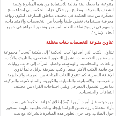
متنوعة، ما يجعله بيئة مثالية للاستفادة من هذه المبادرة وتلبية
الشغف بالمعرفة، ونطمح من خلال خزانة الحكمة إلى إنشاء نسخ
مصغّرة من بيت الحكمة في مختلف مناطق الشارقة، لتكون روافد
معرفية مستدامة، تغطي طيفاً واسعاً من التخصصات والاهتمامات،
وتسهم في ترسيخ ثقافة التعلم المستمر وتحفيز القراءة في جميع
أنحاء الإمارة”.
عناوين متنوعة التخصصات بلغات مختلفة
تتناول الكتب التي أضافها “بيت الحكمة” إلى مكتبة “نِست” مجموعة
واسعة من التخصصات، تشمل التطوير الشخصي، والتاريخ، والأدب،
واللغات، والمحاسبة، والهندسة، وقضايا المرأة، إلى جانب روايات
من قائمة الكتب الأكثر مبيعاً، وكتب بطريقة برايل دعماً لذوي
الإعاقة البصرية. كما تتنوع اللغات المتاحة بين العربية، والإنجليزية،
والفرنسية، والإسبانية، والتاميلية، والكورية، والماليالامية، والتركية،
بما يعزز الشمول المعرفي ويلبي احتياجات القراء من مختلف
الثقافات والجنسيات.
من جهته، قال أميت أرورا: “يُعدّ إطلاق ’خزانة الحكمة‘ في نِست
بأرادَ محطةً بارزة ضمن التزامنا بإيجاد بيئات تعليمية ملهمة تتمحور
حول الطلاب. وقد جرى تطوير هذه المبادرة بالشراكة مع بيت