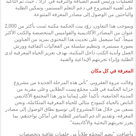
للعمليات ورئيس قسم الضيافة والترفيه في “أرادَ”، حيث تم التأكيد
على أهمية المشروع في دعم التعلم المستمر، وتمكين الطلبة
والباحثين من الوصول إلى مصادر المعرفة المتنوعة.
وبموجب هذا التعاون، زوّد بيت الحكمة مكتبة نَست بأكثر من 2,000
عنوان من المصادر الأكاديمية والقواميس المتخصصة والكتب الأكثر
مبيعاً، كما سيعمل على تحديث هذا المحتوى بمزيد من العناوين
بصورة مستمرة، وتنظيم سلسلة من الفعاليات الثقافية وورش
العمل وأندية الكتب داخل المكتبة، بهدف تعزيز الحياة المعرفية لدى
الطلبة وإثراء تجربتهم الإبداعية والفنية.
المعرفة في كل مكان
وقالت مروة العقروبي: “تأتي هذه المرحلة الجديدة من مشروع
خزانة الحكمة في قلب مجمّع نِست الطلابي وعلى مقربة من
المدينة الجامعية، تأكيداً على إيماننا بدور هذا المجتمع الأكاديمي
النابض بالحياة كنموذج مثالي للحياة المعرفية المتكاملة، ونحن
نسعى من خلال هذا المشروع إلى توسيع نطاق الوصول إلى مصادر
المعرفة، وتقديم الدعم المباشر للطلبة في أماكن تواجدهم، بما
يعزز تجربتهم البحثية والأكاديمية”.
وأضافت: “يضم المجمّع طلاباً من خلفيات ثقافية وتخصصات