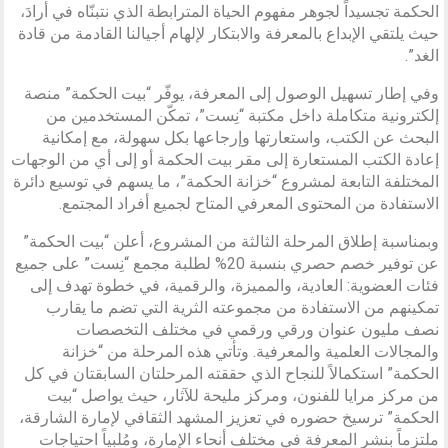
الحكمة تجسيداً لجوهر مفهوم الحياة المترابطة الذي نتبنّاه في أرادَ،
حيث يلتقي الإبداع بالمعرفة والابتكار لإلهام أجيالنا القادمة من قادة
الغد”.
وفي إطار تسهيل الوصول إلى المعرفة، يوفّر “بيت الحكمة” منصة
إلكترونية متكاملة داخل مكتبة “نِست”، تمكّن المستخدمين من
البحث عن الكتب، واستعارتها وإرجاعها بكل سهولة، مع إمكانية
إعادة الكتب المستعارة إلى مقر بيت الحكمة أو إلى أي من الوجهات
المختلفة التابعة لمشروع “خزانة الحكمة”، ما يسهم في توسيع دائرة
الاستفادة من المحتوى المعرفي المتاح لجميع أفراد المجتمع.
وبمناسبة إطلاق المرحلة الثالثة من المشروع، أعلن “بيت الحكمة”
عن توفير خصم حصري بنسبة 20% لطلبة مجمع “نِست” على جميع
فئات العضوية: العادية، والمميزة، والرقمية، في خطوة تهدف إلى
تمكينهم من الاستفادة من مجموعته الثرية التي تضم ما يقارب
نصف مليون عنوان ورقي ورقمي في مختلف التخصصات
والمجالات العلمية والمعرفية. وتأتي هذه المرحلة من “خزانة
الحكمة” استكمالاً للنجاح الذي حققته المرحلتان السابقتان في كل
من مركز مرايا للفنون، ومركز مليحة للآثار، حيث يواصل “بيت
الحكمة” ترسيخ حضوره في تعزيز المشهد الثقافي لإمارة الشارقة،
ملتزماً بنشر المعرفة في مختلف أنحاء الإمارة، ومُلبياً احتياجات