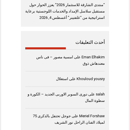
“منتدى الشارقة للاستثمار 2026” يعزز الحوار حول
مستقبل سلاسل الإمداد والخدمات اللوجستية برعاية
استراتيجية من “غلفتينر”
أغسطس 4, 2026
أحدث التعليقات
Eman Elhakim
على
امسية مصور – فى ناس
معندهاش ذوق
Khouloud yousry
على
استغلال
salah
على
دورى السوبر الاوربى الجديد – الكورة و
سطوة المال
Meriel Forshaw
على
جوجل تحتفل بالذكرى 75
لميلاد الفنان الراحل نور الشريف