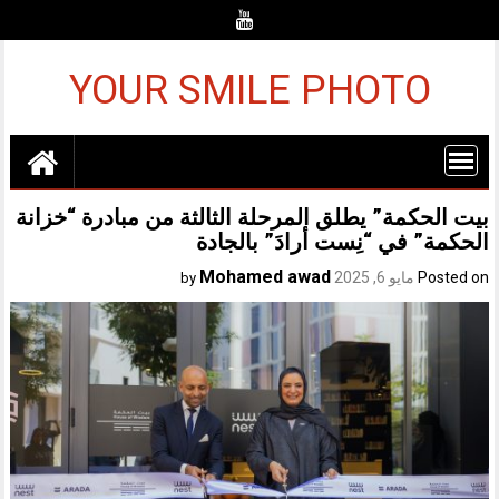
Ski
t
conten
YOUR SMILE PHOTO
بيت الحكمة” يطلق المرحلة الثالثة من مبادرة “خزانة
الحكمة” في “نِست أرادَ” بالجادة
Mohamed awad
Posted on
مايو 6, 2025
by