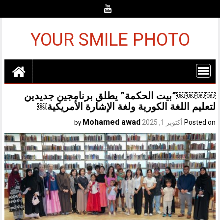
Ski
t
conten
YOUR SMILE PHOTO
￼￼￼￼”بيت الحكمة” يطلق برنامجين جديدين
لتعليم اللغة الكورية ولغة الإشارة الأمريكية￼
Mohamed awad
Posted on
أكتوبر 1, 2025
by