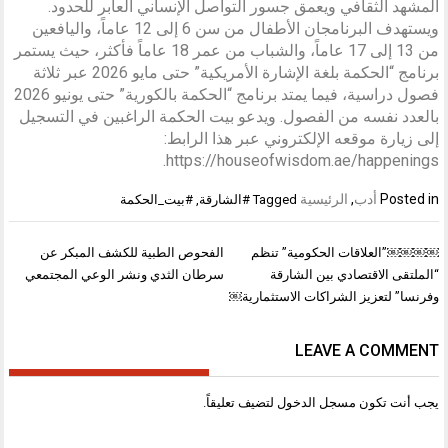
المشهد الثقافي ويعمق جسور التواصل الإنساني العابر للحدود.
ويستهدف البرنامجان الأطفال من سن 6 إلى 12 عاماً، واليافعين
من 13 إلى 17 عاماً، والشباب من عمر 18 عاماً فأكثر، حيث يستمر
برنامج “الحكمة بلغة الإشارة الأمريكية” حتى مايو 2026 عبر ثلاثة
فصول دراسية، فيما يمتد برنامج “الحكمة بالكورية” حتى يونيو 2026
بالعدد نفسه من الفصول. ويدعو بيت الحكمة الراغبين في التسجيل
إلى زيارة موقعه الإلكتروني عبر هذا الرابط:
https://houseofwisdom.ae/happenings.
Posted in
أدب
,
الرئيسية
Tagged
#الشارقة
,
#بيت_الحكمة
تصفّح
￼￼￼￼”العلاقات الحكومية” تنظم
الفحوص الطبية للكشف المبكر عن
المقالات
“الملتقى الاقتصادي بين الشارقة
سرطان الثدي ونشر الوعي المجتمعي
وفرنسا” لتعزيز الشراكات الاستثمارية￼
LEAVE A COMMENT
يجب أنت تكون
مسجل الدخول
لتضيف تعليقاً.