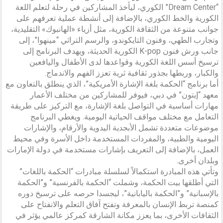
“Dream Center” الكوري، ليأخذ المشاركين في رحلة لتعلم اللغة
الكورية والخط الكوري، بالإضافة إلى أنشطة عملية تعرفهم على
جوانب متنوعة من الثقافة الكورية، مثل أزياء «الهانبوك» التقليدية،
وتجارب الطهي، وفنون التايكوندو، والرسم التراثي “مينهوا”، إلى
جانب ورش فنون K-pop الكورية الحديثة، ويهدف البرنامج إلى
ترسيخ أسس اللغة الكورية وقواعدها لدى الأطفال واليافعين
والكبار، وربطها بجذور ثقافية ثرية تعزز الفهم والاندماج.
أما برنامج “الحكمة بلغة الإشارة الأمريكية”، الذي ينطلق بالتعاون مع
معهد “إيتون” في دبي، فيوفر للمشاركين من مختلف الأعمار
مهارات أساسية في التواصل بلغة الإشارة، مع التركيز على طريقة
التعامل مع مختلف مواقف الحياتية اليومية. ويغطي البرنامج
موضوعات متعددة تشمل الأبجدية اليدوية والأرقام، والإشارات
اليومية والطبية، والمفردات المستخدمة داخل الأسرة وفي محيط
العمل، بالإضافة إلى التعريف بإشارات مستخدمة في دولة الإمارات
وبلدان أخرى.
وتأتي هذه المبادرة استكمالاً لسلسلة مبادرات “الحكمة باللغات”
التي أطلقها بيت الحكمة، وشملت “الحكمة بالفرنسية” و”الحكمة
بالإسبانية” و”الحكمة باليابانية”، ليجسدا حرصه على ترسيخ دوره
كمنصة تربط الإنسان بالمعرفة وتفتح آفاق التعلم والانفتاح على
الثقافات الأخرى، بما يعزز مكانة الشارقة كمركز عالمي يؤثر في