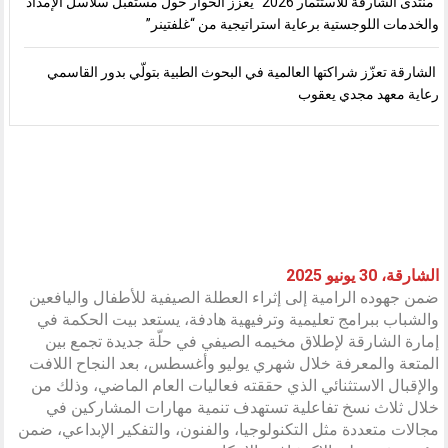
“منتدى الشارقة للاستثمار 2026” يعزز الحوار حول مستقبل سلاسل الإمداد
والخدمات اللوجستية برعاية استراتيجية من “غلفتينر”
الشارقة تعزّز شراكتها العالمية في البحوث الطبية بتولّي بدور القاسمي
رعاية معهد مجدي يعقوب
الشارقة، 30 يونيو 2025
ضمن جهوده الرامية إلى إثراء العطلة الصيفية للأطفال واليافعين
والشباب ببرامج تعليمية وترفيهية هادفة، يستعد بيت الحكمة في
إمارة الشارقة لإطلاق مخيمه الصيفي في حلّة جديدة تجمع بين
المتعة والمعرفة خلال شهري يوليو وأغسطس، بعد النجاح اللافت
والإقبال الاستثنائي الذي حققته فعاليات العام الماضي، وذلك من
خلال ثلاث نسخ تفاعلية تستهدف تنمية مهارات المشاركين في
مجالات متعددة مثل التكنولوجيا، والفنون، والتفكير الإبداعي، ضمن