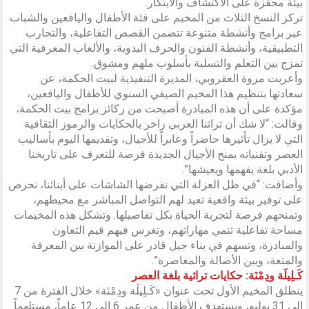
بيئة محفزة على الاكتشاف والابتكار.
تركز النسخ الثلاث من المخيم على فئة الأطفال واليافعين والشباب
عبر برامج وأنشطة متنوعة تتضمن القصص التفاعلية، والتجارب
التطبيقية، وأنشطة الفنون والحرف اليدوية، والألعاب المعرفية التي
تمزج بين التعلم والتسلية بأسلوب ملهم ومشوق.
وأعربت مروة العقروبي، المديرة التنفيذية لبيت الحكمة، عن
سعادتها بتنظيم هذا المخيم الصيفي السنوي للأطفال واليافعين،
مؤكدة على أن هذه المبادرة أصبحت من ركائز برامج بيت الحكمة،
وقالت: “لا شك أن تراثنا العربي زاخر بالحكايات والرموز الثقافية
التي لا يزال تأثيرها حاضراً وعابراً للأجيال، وتقديمها اليوم بأساليب
العصر وتقنياته يمنح الأجيال الجديدة فرصة للتعرف على تاريخنا
الأدبي بلغة يفهمها ويعيشها”.
وأضافت: “في ظل العزلة التي تفرضها الشاشات على أبنائنا، نحرص
على توفير بيئة واقعية تعيد لهم التواصل المباشر مع محيطهم،
وتمنحهم فرصة لتجربة الحياة بكل تفاصيلها. وتشكل هذه المخيمات
مساحة تفاعلية تنمي مهاراتهم، وتغرس فيهم قيم التعاون
والمبادرة، وتسهم في بناء جيل قادر على الموازنة بين المعرفة
والمتعة، وبين الأصالة والمعاصرة”.
كَـلِيلَة ودِمْنَة: حكايات تراثية بلغة العصر
ينطلق المخيم الأول تحت عنوان «كَـلِيلَة ودِمْنَة» خلال الفترة من 7
إلى 31 يوليو، ويستهدف الأطفال من عمر 6 إلى 12 عاماً، مستلهماً