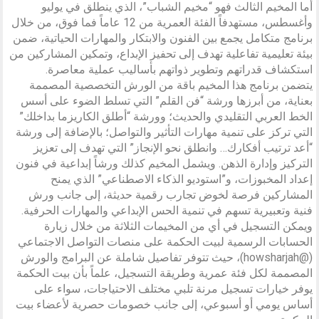
أما المخيم الثالث فهو “مخيم الشباب”، الذي ينطلق في يوليو
وأغسطس، مستهدفاً الفئة العمرية من 12 عاماً فما فوق، من خلال
برنامج متكامل يجمع بين الفنون والابتكار والمهارات الحياتية، ضمن
بيئة تعليمية تفاعلية تهدف إلى تحفيز الإبداع، وتمكين المشاركين من
استكشاف قدراتهم وتطوير ذواتهم بأساليب عملية معاصرة.
يتضمن برنامج هذا المخيم باقة من الورش التخصصية المصممة
بعناية، من أبرزها ورشة “فن القلم” التي تسلط الضوء على أسس
الخط العربي التقليدي والحديث؛ وورشة “أطلق الكاريزما بداخلك”
التي تركز على تنمية مهارات التأثير والتواصل؛ بالإضافة إلى ورشة
“أعد ترتيب أفكارك… وانطلق نحو الإنجاز” التي تهدف إلى تعزيز
التركيز وإدارة الذهن. ويشمل المخيم كذلك ورشاً إبداعية في فنون
إعداد المخبوزات، و”استوديو الذكاء الاصطناعي” الذي يمنح
المشاركين فرصة لخوض تجارب رقمية حديثة، إلى جانب ورش
فنية وتعبيرية تسهم في تنمية الحس الإبداعي والمهارات الحرفية.
ويمكن التسجيل في أي من المخيمات الثلاثة من خلال زيارة
الحسابات الرسمية لبيت الحكمة على منصات التواصل الاجتماعي
(@howsharjah)، حيث تتوفر تفاصيل شاملة عن البرامج والورش
المصممة لكل فئة عمرية وطريقة التسجيل، علماً بأن بيت الحكمة
يوفر خيارات تسجيل مرنة تلبي مختلف الاحتياجات، سواء على
أساس يومي أو أسبوعي، إلى جانب خصومات حصرية لأعضاء بيت