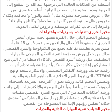
أنشطته من الحكايات الخالدة التي ترجمها عبد الله بن المقفع إلى
العربية. يقدم المخيم هذه القصص التراثية بأسلوب عصري، من
خلال عروض مسرحية مشوقة مثل “الأسد والثور” و”محاكمة دِمْنَة”،
وعروض ظل مستوحاة من “القرد والسلحفاة” و”التاجر والببغاء”
وغيرها، إلى جانب فقرات موسيقية وعروض للدُمى اليدوية.
مخبر الجزري: تقنيات، وسرديات، واختراعات
وينطلق المخيم الثاني خلال الفترة نفسها تحت عنوان “مخبر
الجزري”، مستهدفاً الأطفال واليافعين من عمر 6 إلى 15 عاماً،
ضمن تجربة تعليمية تفاعلية تجمع بين التكنولوجيا والسرد القصصي،
وذلك من خلال ورش مصمّمة لتنمية التفكير المنهجي والمهارات
التطبيقية، مثل ورشة “سرد القصص بالذكاء الاصطناعي”، التي تتيح
للمشاركين إعادة تخيّل حكايات «كَـلِيلَة ودِمْنَة» باستخدام أدوات
رقمية حديثة، وورشة “التفكير التصميمي والابتكار باستخدام نهج
STEAM”، التي تربط القيم الأخلاقية بالمفاهيم العلمية والفنية.
ويتضمن المخيم كذلك ورشة بعنوان “البرمجة السريعة باستخدام
آردوينو”، تقدم تدريباً تطبيقياً على البرمجة والإلكترونيات، إلى جانب
ورشة “حكايات المبدعين”، التي تدمج السرد القصصي بتقنيات
الطباعة ثلاثية الأبعاد وقواطع الليزر، ليصمّم المشاركون “صندوق
حكاية” يعكس رؤيتهم الإبداعية المستوحاة من القصص.
مخيم الشباب: تنمية المهارات الذاتية والقدرات