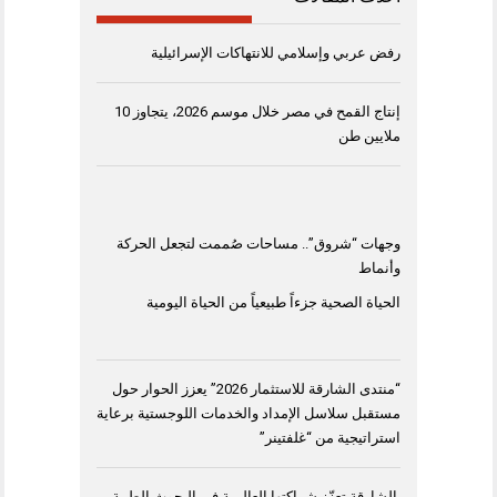
رفض عربي وإسلامي للانتهاكات الإسرائيلية
إنتاج القمح في مصر خلال موسم 2026، يتجاوز 10
ملايين طن
وجهات “شروق”.. مساحات صُممت لتجعل الحركة
وأنماط
الحياة الصحية جزءاً طبيعياً من الحياة اليومية
“منتدى الشارقة للاستثمار 2026” يعزز الحوار حول
مستقبل سلاسل الإمداد والخدمات اللوجستية برعاية
استراتيجية من “غلفتينر”
الشارقة تعزّز شراكتها العالمية في البحوث الطبية