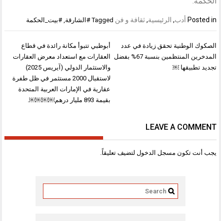
الحكمة.
Posted in
أدب
,
الرئيسية
,
ثقافة و فن
Tagged
#الشارقة
,
#بيت_الحكمة
تصفّح
الصكوك الوطنية تحقق زيادة في عدد
أبوظبي تتبوأ مكانة رائدة في قطاع
المقالات
المدخرين المنتظمين بنسبة 67% بفضل
العقارات مع استعداد معرض العقارات
تجديد تطبيقها ￼
والاستثمار الدولي (آيريس 2025)
لاستقبال 2000 مستثمر في ظل طفرة
عقارية في الإمارات العربية المتحدة
بقيمة 893 مليار درهم￼￼￼￼.
LEAVE A COMMENT
يجب أنت تكون
مسجل الدخول
لتضيف تعليقاً.