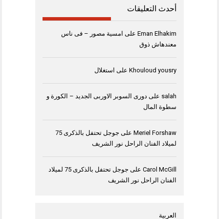
أحدث التعليقات
Eman Elhakim
على
امسية مصور – فى ناس
معندهاش ذوق
Khouloud yousry
على
استغلال
salah
على
دورى السوبر الاوربى الجديد – الكورة و
سطوة المال
Meriel Forshaw
على
جوجل تحتفل بالذكرى 75
لميلاد الفنان الراحل نور الشريف
Carol McGill
على
جوجل تحتفل بالذكرى 75 لميلاد
الفنان الراحل نور الشريف
العربية