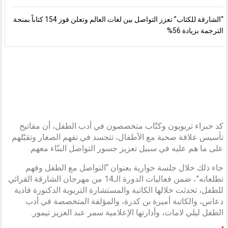
“الشارقة للكتاب” تعزز التواصل بين لغات العالم وتعلن فوز 154 كتاباً بمنحة
الترجمة بزيادة 56%
كد خبراء تربويون وكتّاب متخصصون في أدب الطفل، أن مفاتيح
تأسيس علاقة صحية مع الأطفال، تتجسد في تفهم الصغار وتقبّلهم
على ما هم عليه في سبيل تعزيز جسور التواصل البنّاء معهم.
جاء ذلك خلال جلسة حوارية بعنوان “التواصل مع الطفل وفهم
تطلعاته”، ضمن فعاليات الدورة الـ14 من مهرجان الشارقة القرائي
للطفل، تحدثت خلالها الكاتبة والمستشارة التربوية الدكتورة فادية
دعاس، والكاتبة أميرة بن كدرة، والمؤلفة المتخصصة في أدب
الطفل ليلي لامات، وأدارتها الإعلامية سمر عبد العزيز تيمور.