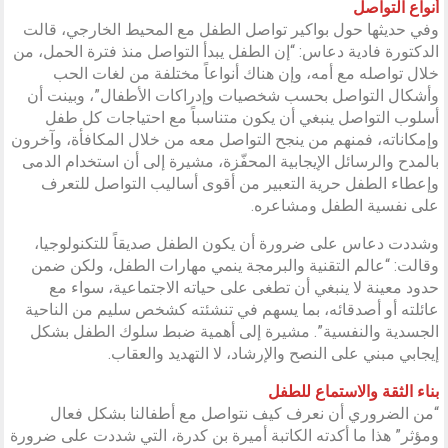
أنواع التواصل
وفي حديثها حول بواكير تواصل الطفل مع المحيط الخارجي، قالت
الدكتورة فادية دعاس: “إن الطفل يبدأ التواصل منذ فترة الحمل، من
خلال تواصله مع أمه، وإن هناك أنواعاً مختلفة من لغات الحب
وأشكال التواصل بحسب شخصيات وإدراكات الأطفال”، وبينت أن
أسلوب التواصل ينبغي أن يكون متناسباً مع احتياجات كل طفل
وإمكاناته، فمنهم من ينجح التواصل معه من خلال المكافأة، وآخرون
بالمدح والرسائل الإيجابية المحفّزة، مشيرة إلى أن استخدام الدمى
وإعطاء الطفل حرية التعبير من أقوى أساليب التواصل للتعرف
على نفسية الطفل ومشاعره.
وشددت دعاس على ضرورة أن يكون الطفل صديقاً للتكنولوجيا،
وقالت: “عالم التقنية والبرمجة ينمي مهارات الطفل، ولكن ضمن
حدود معينة لا ينبغي أن تطغى على حياته الاجتماعية، سواء مع
عائلته أو أصدقائه، بما يسهم في تنشئته كشخص سليم من الناحية
الجسدية والنفسية”. مشيرة إلى أهمية ضبط سلوك الطفل بشكل
إيجابي مبني على النصح والإرشاد، لا التهديد والعقاب.
بناء الثقة والاستماع للطفل
“من الضروري أن نعرف كيف نتواصل مع أطفالنا بشكل فعال
ومؤثر” هذا ما أكدته الكاتبة أميرة بن كدرة، التي شددت على ضرورة