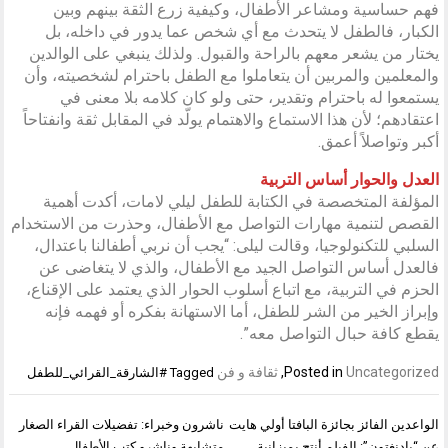
فهم حساسية ومشاعر الأطفال، وكيفية زرع الثقة بينهم وبين
الكبار، فالطفل لا يتحدث مع أي شخص عما يدور في داخله، بل
يختار من يشعر معهم بالراحة والقبول. ولذلك ينبغي على الوالدين
والمعلمين والمربين أن يتعاملوا مع الطفل باحترام لشخصيته، وأن
يستمعوا له باحترام وتقدير، حتى ولو كان كلامه بلا معنى في
اعتقادهم؛ لأن هذا الاستماع والاهتمام يولّد في المقابل ثقة وانفتاحاً
أكبر وتواصلاً أعمق.
العدل والحوار أساس التربية
المؤلفة المتخصصة في الكتابة للطفل ليلي لامات، أكدت أهمية
القصص لتنمية مهارات التواصل مع الأطفال، وحذرت من الاستخدام
السلبي للتكنولوجيا، وقالت ليلى: “يجب أن نربي أطفالنا باعتدال،
فالعدل أساس التواصل الجيد مع الأطفال، والذي لا يتغاضى عن
الحزم في التربية، مع اتباع أسلوب الحوار الذي يعتمد على الإقناع،
وإبراز الخير من الشر للطفل، أما الاستهانة بفكره أو فهمه فإنه
يقطع كافة حبال التواصل معه”.
Uncategorized
Posted in
,
ثقافة و فن
Tagged
#الشارقة_القرائي_للطفل
تصفّح
الواعدين الفائز بجائزة البافتا أولي هايت
ناشرون وخبراء: تفضيلات القراء الصغار
المقالات
عن “بادنغتون”: الفيلم أنتج بميزانية
متشابهة وناشرو كتب الأطفال