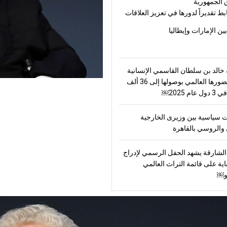
 الجمهورية
بط تقديراً لدورها في تعزيز العلاقات
بين الإمارات وإيطاليا
الد بن سلطان القاسمي الإنسانية
ترسّخ حضورها العالمي بوصولها إلى 36 ألف
ام 2025￼
 سياسية بين وزيرى الخارجية
والروسي بالقاهرة
لشارقة يشهد الحفل الرسمي لإدراج
اية على قائمة التراث العالمي
و￼