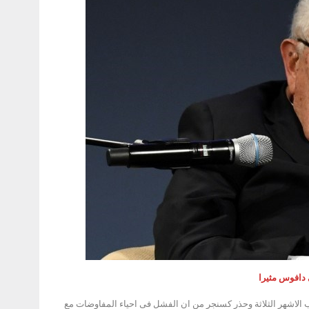
 دافوس مثيرا
ب الاشهر الثلاثة وحذر كسنجر من ان الفشل فى احياء المفاوضات مع