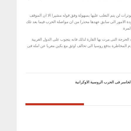
رات لن يتم التغلب عليها بسهولة وفق قوله مشيرا الا ان الموقف
ودة الامور الى سابق عهدها محذرا من ان مواصلة الحرب فيما بعد تلك
لمرة
ى توازن القوة خلال الاوقات الحرجة التى مرت بها القارة لذلك فانه يتجوب على الدول الغربية
م المخاطرة بدفع روسيا الى تحالف اوثق مع بكين معربا عن امله فى
الخاسر فى الحرب الروسية الاوكرانية