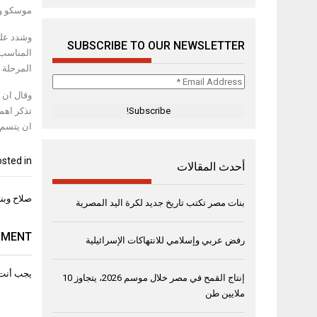
موسكو و 
وشدد على
SUBSCRIBE TO OUR NEWSLETTER
المناسب 
المرحلة 
Email
Address
*
تذكر اهم
ان يتسم ا
sted in
أحدث المقالات
تصفّح
صلاح وبنز
بنات مصر تكتب تاريخ جديد لكرة اليد المصرية
المقال
MMENT
رفض عربي وإسلامي للانتهاكات الإسرائيلية
يجب أنت
إنتاج القمح في مصر خلال موسم 2026، يتجاوز 10
ملايين طن