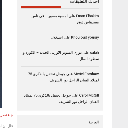
أحدث التعليقات
Eman Elhakim
على
امسية مصور – فى ناس
معندهاش ذوق
Khouloud yousry
على
استغلال
salah
على
دورى السوبر الاوربى الجديد – الكورة و
سطوة المال
Meriel Forshaw
على
جوجل تحتفل بالذكرى 75
لميلاد الفنان الراحل نور الشريف
Carol McGill
على
جوجل تحتفل بالذكرى 75 لميلاد
الفنان الراحل نور الشريف
جاء تصري
العربية
قال ان ا