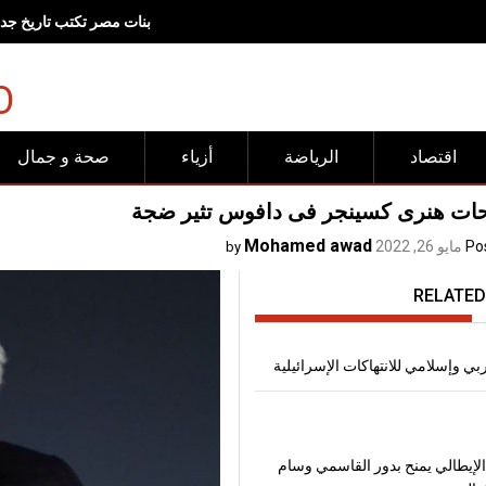
رفض عربي وإسلامي للانته
O
اقتصاد
الرياضة
أزياء
صحة و جمال
ات هنرى كسينجر فى دافوس تثير ضجة
Mohamed awad
Po
مايو 26, 2022
by
RELATED
 وإسلامي للانتهاكات الإسرائيلية
لإيطالي يمنح بدور القاسمي وسام