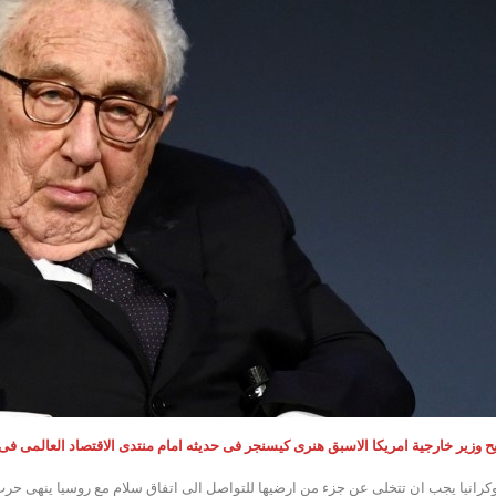
ح وزير خارجية امريكا الاسبق هنرى كيسنجر فى حديثه امام منتدى الاقتصاد العالمى فى
وكرانيا يجب ان تتخلى عن جزء من ارضيها للتواصل الى اتفاق سلام مع روسيا ينهى حر