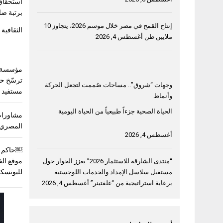
استحقاق
برتبة ضا
إنتاج القمح في مصر خلال موسم 2026، يتجاوز 10
الثقافية 
ملايين طن
أغسطس 4, 2026
مؤسسة خ
وجهات “شروق”.. مساحات صُممت لتجعل الحركة
مستفيد في 3 دول ع
وأنماط
الحياة الصحية جزءاً طبيعياً من الحياة اليومية
مشاورات
المصري 
أغسطس 4, 2026
￼حاكم ا
موقع الف
“منتدى الشارقة للاستثمار 2026” يعزز الحوار حول
لليونسك
مستقبل سلاسل الإمداد والخدمات اللوجستية
برعاية استراتيجية من “غلفتينر”
أغسطس 4, 2026