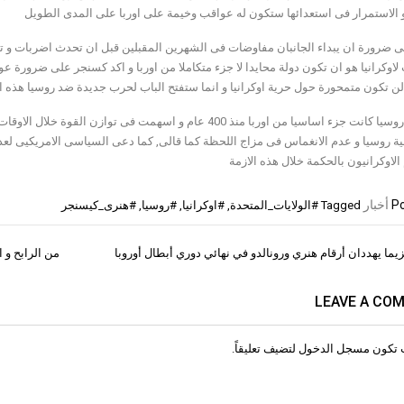
الاستمرار فى استعدائها ستكون له عواقب وخيمة على اوربا على المدى الطويل
 ضرورة ان يبداء الجانبان مفاوضات فى الشهرين المقبلين قبل ان تحدث اضربات و توت
لاوكرانيا هو ان تكون دولة محايدا لا جزء متكاملا من اوربا و اكد كسنجر على ضرورة ع
لن تكون متمحورة حول حرية اوكرانيا و انما ستفتح الباب لحرب جديدة ضد روسيا هذه ا
وقال ان روسيا كانت جزء اساسيا من اوربا منذ 400 عام و اسهمت ف
ية روسيا و عدم الانغماس فى مزاج اللحظة كما قالى, كما دعى السياسى الامريكيى لعد
لاوكرانيون بالحكمة خلال هذه الازمة
Po
أخبار
Tagged
#الولايات_المتحدة
,
#اوكرانيا
,
#روسيا
,
#هنرى_كيسنجر
يما يهددان أرقام هنري ورونالدو في نهائي دوري أبطال أوروبا
من الرابح و 
ات
LEAVE A CO
 تكون
مسجل الدخول
لتضيف تعليقاً.