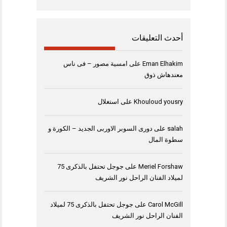
أحدث التعليقات
Eman Elhakim
على
امسية مصور – فى ناس
معندهاش ذوق
Khouloud yousry
على
استغلال
salah
على
دورى السوبر الاوربى الجديد – الكورة و
سطوة المال
Meriel Forshaw
على
جوجل تحتفل بالذكرى 75
لميلاد الفنان الراحل نور الشريف
Carol McGill
على
جوجل تحتفل بالذكرى 75 لميلاد
الفنان الراحل نور الشريف