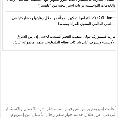
والخدمات اللوجستية برعاية استراتيجية من “غلفتينر”
2XL Home تؤكد التزامها بتمكين المرأة من خلال رعايتها ومشاركتها في
الملتقى العالمي السنوي للمرأة بمسقط
مارك فيلينتورف يتولى منصب العضو المنتدب لـ«سي إن إس الشرق
الأوسط» ويشرف على شركات قطاع التكنولوجيا ضمن مجموعة غباش
أعلنت إميريوم بزنس سيرفيس، مستشار إدارة الأعمال والاستثمار
في دبي،عن إطلاق خدمة جواز سفر رجال الأعمال من إميريوم –