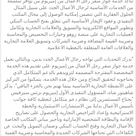
تتأكد خدمة جواز سفر رجل الأعمال من إميريوم من توافر سلسلة
من الخدمات الأساسية لرجال الأعمال الجدد على سبيل المثال
الحلول العقارية التي تتضمن إمكانية الوصول إلى مجال المكتب
التنفيذي وعقود الإيجار الأساسية التي تتعلق بفتح الحساب البنكي
وتطوير المواقع الالكترونية والتسويق والعلامات التجارية وتكامل
العمليات التجارية على منصة زوهو وخيارات التخصيص والمحاسبة
وضريبة القيمة المضافة وضريبة الشركات وتسويق العلامة التجارية
والعلاقات العامة المتعلقة بالتغطية الاعلامية.
“ندرك التحديات التي تواجه رجال الأعمال الجدد بدبي، وبالتالي تعمل
خدمة جواز سفر رجل الأعمال من إميريوم على تقديم هذه الخدمة
المخصصة المقترحة المصممة لتزويدهم بالدعم المتكامل الذي
يحتاجونه لتحقيق النجاح ومن خلال هذه الخدمة، يتمكنوا من التركيز
على الأنشطة التجارية الأساسية بينما نهتم نحن بالجزء الباقي”، يذكر
شاهينور شاه، المسؤول التنفيذى الأول إميريوم بزنس سيرفيس
“يحتاج المستثمرين إلى نظام دعم متكامل لتغطية كافة جوانب
تأسيس الأعمال بدايةً من الاستشارات الاستثمارية والخطة
الاستراتيجية وإعداد التراخيص التجارية والحصول على تصاريح
الإقامة والبطاقة الشخصية الإماراتية وتأجير مباني المكاتب الخاصة
بالأعمال التجارية وفتح الحساب البنكي وضمان التمويل والبحث عن
الكفاءات التي تحتاجها الشركات الجديدة والمحاسبة وضريبة القمية