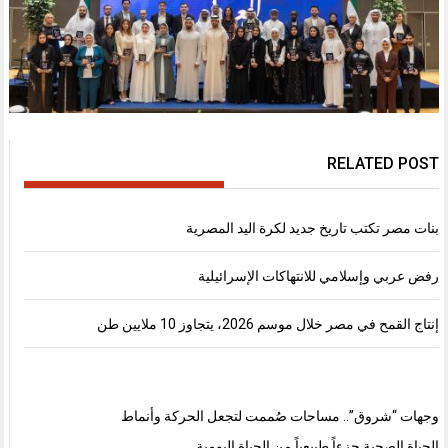
RELATED POST
بنات مصر تكتب تاريخ جديد لكرة اليد المصرية
رفض عربي وإسلامي للانتهاكات الإسرائيلية
إنتاج القمح في مصر خلال موسم 2026، يتجاوز 10 ملايين طن
وجهات “شروق”.. مساحات صُممت لتجعل الحركة وأنماط
الحياة الصحية جزءاً طبيعياً من الحياة اليومية