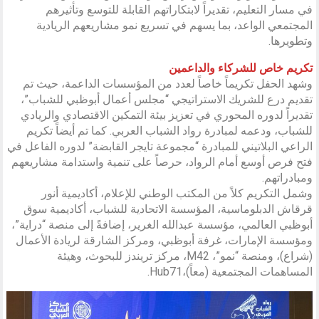
في مسار التعليم، تقديراً لابتكاراتهم القابلة للتوسع وتأثيرهم
المجتمعي الواعد، بما يسهم في تسريع نمو مشاريعهم الريادية
وتطويرها.
تكريم خاص للشركاء والداعمين
وشهد الحفل تكريماً خاصاً لعدد من المؤسسات الداعمة، حيث تم
تقديم درع للشريك الاستراتيجي “مجلس أعمال أبوظبي للشباب”،
تقديراً لدوره المحوري في تعزيز بيئة التمكين الاقتصادي والريادي
للشباب، ودعمه لمبادرة رواد الشباب العربي. كما تم أيضاً تكريم
الراعي البلاتيني للمبادرة “مجموعة تايجر القابضة” لدوره الفاعل في
فتح فرص أوسع أمام الرواد، حرصاً على تنمية واستدامة مشاريعهم
ومبادراتهم.
وشمل التكريم كلاً من المكتب الوطني للإعلام، أكاديمية أنور
قرقاش الدبلوماسية، المؤسسة الاتحادية للشباب، أكاديمية سوق
أبوظبي العالمي، مؤسسة عبدالله الغرير، إضافةً إلى منصة “دراية”،
ومؤسسة الإمارات، غرفة أبوظبي، ومركز الشارقة لريادة الأعمال
(شراع)، ومنصة “نمو”، M42، مركز تريندز للبحوث، وهيئة
المساهمات المجتمعية (معاً)،Hub71.