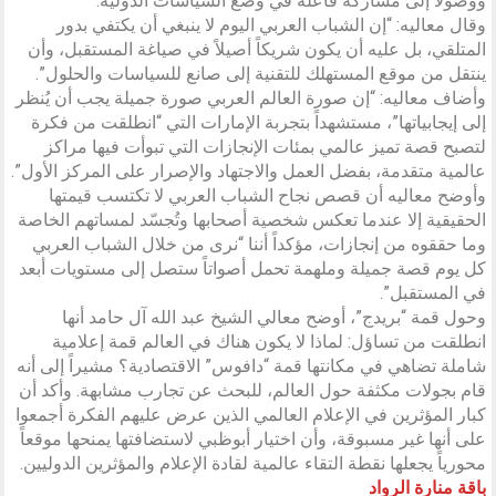
ووصولاً إلى مشاركة فاعلة في وضع السياسات الدولية.
وقال معاليه: “إن الشباب العربي اليوم لا ينبغي أن يكتفي بدور
المتلقي، بل عليه أن يكون شريكاً أصيلاً في صياغة المستقبل، وأن
ينتقل من موقع المستهلك للتقنية إلى صانع للسياسات والحلول”.
وأضاف معاليه: “إن صورة العالم العربي صورة جميلة يجب أن يُنظر
إلى إيجابياتها”، مستشهداً بتجربة الإمارات التي “انطلقت من فكرة
لتصبح قصة تميز عالمي بمئات الإنجازات التي تبوأت فيها مراكز
عالمية متقدمة، بفضل العمل والاجتهاد والإصرار على المركز الأول”.
وأوضح معاليه أن قصص نجاح الشباب العربي لا تكتسب قيمتها
الحقيقية إلا عندما تعكس شخصية أصحابها وتُجسّد لمساتهم الخاصة
وما حققوه من إنجازات، مؤكداً أننا “نرى من خلال الشباب العربي
كل يوم قصة جميلة وملهمة تحمل أصواتاً ستصل إلى مستويات أبعد
في المستقبل”.
وحول قمة “بريدج”، أوضح معالي الشيخ عبد الله آل حامد أنها
انطلقت من تساؤل: لماذا لا يكون هناك في العالم قمة إعلامية
شاملة تضاهي في مكانتها قمة “دافوس” الاقتصادية؟ مشيراً إلى أنه
قام بجولات مكثفة حول العالم، للبحث عن تجارب مشابهة. وأكد أن
كبار المؤثرين في الإعلام العالمي الذين عرض عليهم الفكرة أجمعوا
على أنها غير مسبوقة، وأن اختيار أبوظبي لاستضافتها يمنحها موقعاً
محورياً يجعلها نقطة التقاء عالمية لقادة الإعلام والمؤثرين الدوليين.
باقة منارة الرواد