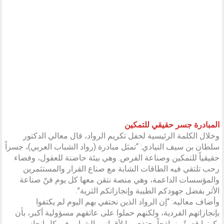
المبادرة جسر حقيقي للتمكين
وخلال الكلمة الرئيسية لحفل تكريم الرواد، قال معالي الدكتور
سلطان بن سيف النيادي: “تمثل مبادرة (رواد الشباب العربي)، جسراً
حقيقياً للتمكين وصناعة الفرص. وهي بيئة حاضنة للعقول، وفضاء
رحب تلتقي فيه الطاقات الشابة مع صناع القرار والمستثمرين
والمؤسسات الداعمة، وهي منصة نتقن معها كل يوم فنّ صناعة
الأثر بفضل جهودكم الطيبة وإنجازاتكم الثرية”.
وأضاف معاليه: “إن الرواد الذين نحتفي بهم اليوم لم يكتفوا
بإنجازاتهم الفردية، ولكنهم حملوا على عاتقهم مسؤولية أكبر، بأن
يكونوا قدوةً ونماذجاً يحتذى بها لأقرانهم الشباب في كل إنجاز