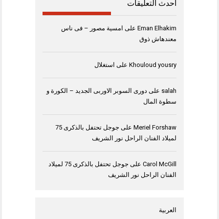
أحدث التعليقات
Eman Elhakim
على
امسية مصور – فى ناس
معندهاش ذوق
Khouloud yousry
على
استغلال
salah
على
دورى السوبر الاوربى الجديد – الكورة و
سطوة المال
Meriel Forshaw
على
جوجل تحتفل بالذكرى 75
لميلاد الفنان الراحل نور الشريف
Carol McGill
على
جوجل تحتفل بالذكرى 75 لميلاد
الفنان الراحل نور الشريف
العربية