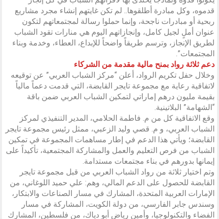
قدموه، وكل مبادرة أطلقوها.. لم تكن غايتهم إنشاء مجرد مشاريع
ربحية أو مبادرات ناجحة، وإنما حملوا رسالة لمجتمعاتهم لتكون
عنوان أملٍ لجيل كامل، وإنجازاتهم اليوم هي منارات تقود الشباب
لطريق الإنجاز، وترسم طريقاً واضحاً للإبداع، العطاء، وخدمة وبناء
المجتمعات”.
دعم ثلاثة رواد بمنح مالية مقدمة من الشركاء
وخلال حفل تكريم الرواد، أعلن “مركز الشباب العربي” عن توقيعه
لاتفاقية رعاية مع مجموعة تايجر القابضة، التي قدمت دعماً مالياً
بقيمة مليون درهم إماراتي لتمكين الشباب العربي ضمن باقة
“الشهامة” البلاتينية.
وقع الاتفاقية كل من م. فاطمة الحلامي، المدير التنفيذي لمركز
الشباب العربي، و م. قصي وليد الزعبي، ممثل رئيس مجموعة تايجر
القابضة؛ ويأتي هذا الدعم في إطار مساهمات المجموعة في تمكين
الشباب من فرص التعليم والعمل والمشاركة المجتمعية، تأكيداً على
إيمانها بدورهم في بناء مجتمعات مستدامة.
وتم اختيار ثلاثة من رواد الشباب العربي من قبل مجموعة تايجر
القابضة للحصول على الدعم المالي، وهم: علي حميد اللوغاني، من
الإمارات العربية المتحدة، المشارك في مسار الصناعات والابتكار،
وسندس جابر الفارسي، من دولة الكويت، المشاركة في مسار
الفضاء والتكنولوجيا، وأمين رياض أبو دياك، من فلسطين، المشارك