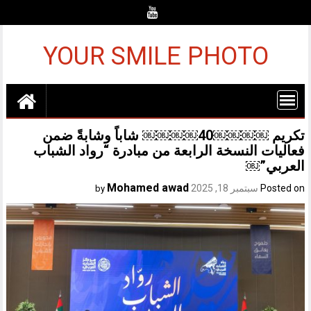
Ski
t
conten
YOUR SMILE PHOTO
تكريم ￼￼￼￼40￼￼￼￼ شاباً وشابةً ضمن
فعاليات النسخة الرابعة من مبادرة “رواد الشباب
العربي”￼
Mohamed awad
Posted on
سبتمبر 18, 2025
by