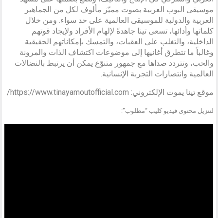
موسيقى البوب ​​العربية بصوت مميّز مألوف لكل من الجماهير
العربية والدولية للموسيقى العالمية على حد سواء. ومن خلال
كلماتها وأدائها، تسعى تينا جاهدةً لإلهام الأفراد ولإيجاد قوتهم
الداخلية، والتغلب على العقبات، والتمسك بإمكاناتهم الحقيقية.
وغالباً ما تتطرق أغانيها إلى موضوعات اكتشاف الذات والمرونة
والحب، وتتردد صداها مع جمهور متنوّع يمكن أن يرتبط بالنضالات
العالمية وانتصارات التجربة الإنسانية.
موقع تينا يموت الإلكتروني: https://www.tinayamoutofficial.com/
لتنزيل محتوى فيديو كليب “مطلوب”: