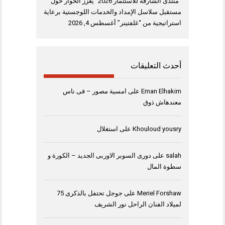
“منتدى الشارقة للاستثمار 2026” يعزز الحوار حول
مستقبل سلاسل الإمداد والخدمات اللوجستية برعاية
استراتيجية من “غلفتينر”
أغسطس 4, 2026
أحدث التعليقات
Eman Elhakim
على
امسية مصور – فى ناس
معندهاش ذوق
Khouloud yousry
على
استغلال
salah
على
دورى السوبر الاوربى الجديد – الكورة و
سطوة المال
Meriel Forshaw
على
جوجل تحتفل بالذكرى 75
لميلاد الفنان الراحل نور الشريف