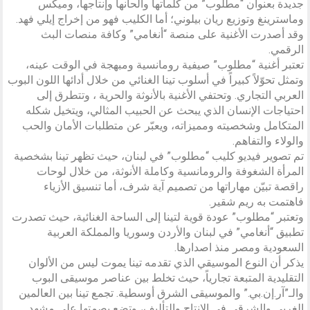
جديدة بعنوان “مطلوب” من كلماتها وألحانها وإنتاجها، وميكس
وماسترينغ وتوزيع ريان بيلوني؛ أما الكليب فهو من إخراج إيلي فهد.
وقد أصدرت الأغنية على منصة “أنغامي” وكافة منصات البث
الرقمي.
تعتبر أغنية “مطلوب” صيفية رومانسية ومبهجة في الوقت عينه،
وتمثل تحوّلاً كبيراً في أسلوب تينا الغنائي من خلال أدائها اللون البوب
​​العربي التجاري. وتحتفي الأغنية بالأنوثة والحرية ، وتتطرق إلى
احتياجات الإنسان الذي يبحث عن الحبيب المثالي، ويتخيل شكله
المتكامل وشخصيته ومميزاته، ويعبّر عن متطلبات الأمان والحب
والولاء والتفاهم.
تم تصوير فيديو كليب “مطلوب” في لبنان، حيث تظهر تينا بشخصية
المرأة الشغوفة والرومانسية وكاملة الأنوثة، من خلال لوحات
راقصة تبيّن مهاراتها من تصميم آية شرف، أما تنسيق الأزياء
فاهتمت به ريم شقير.
وتعتبر “مطلوب” عودة قوية لتينا إلى الساحة الغنائية، حيث تصدرت
تطبيق “أنغامي” في لبنان والأردن وسوريا والمملكة العربية
السعودية ومصر منذ اصدارها.
يذكر أن النوع الموسيقي الذي تقدمه تينا يموت ليس من الألوان
التقليدية المتبعة تجارياً، حيث تخلط بين عناصر موسيقى البوب
والـ”آر.إن.بي.” والموسيقى الشرق أوسطية. تجمع تينا بين العالمين
الغربي والشرقي في الإنتاج والتأليف، وتضع بصمتها على مشهد