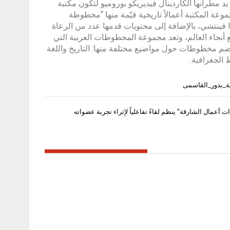
ست “مكتبة الأمبروزيانا” في مدينة ميلانو الإيطالية عام 1609 على يد مطرانها الكاردينال فيديريكو بوروميو لتكون مكتبة
ف مخطوطة و30 ألف كتاب وتشمل مجموعة المكتبة أعمالاً تاريخية قيّمة منها “مخطوطة
ت ليوناردو دا فينتشي، بالإضافة إلى محتويات قدمها عدد من الرعاة
 أنحاء العالم، وتعد مجموعة المخطوطات العربية التي
تضم مخطوطات حول مواضيع مختلفة منها: التاريخ واللغة
الجغرافية.
ة_بدور_القاسمى
أعمال الشارقة” ينظم لقاءً تفاعلياً لإثراء تجربة عضواته