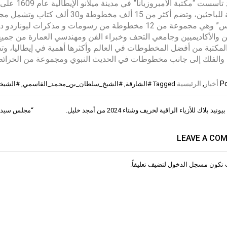
هذا وقد تأس
مفتوحة للباحثين، وتضم أكثر من 15 أل
أتلانتيكس” وهي مجموعة من 12 مخطوطة من رسومات و مذكرا
ين والأكاديميين وجامعي التحف وخبراء الفن ومهندسي العمارة من جميع
 المكتبة من أفضل المخطوطات في العالم وأكثرها أهمية في إيطاليا، و
الفلك إلى جانب مخطوطات في الحديث النبوي ومجموعة من الخرائط 
Po
أخبار
,
الرئيسية
Tagged
#الشارقة
,
#الشيخ_سلطان_بن_محمد_القاسمي
,
#الشيخ
د بلاك للأزياء الراقية لخريف وشتاء 2024 من أمجد خليل.
“مجلس سيدات 
ات
LEAVE A CO
 تكون
مسجل الدخول
لتضيف تعليقاً.