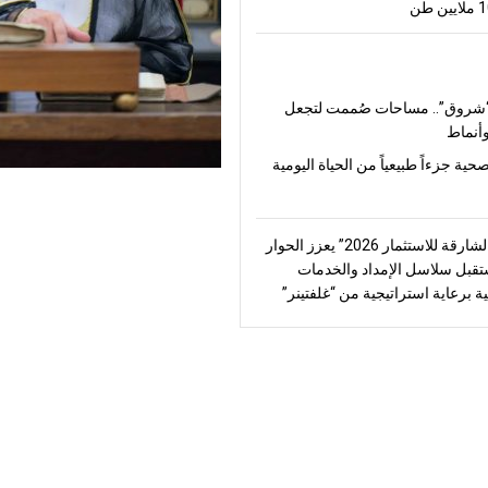
شروق”.. مساحات صُممت لتجعل
أنماط
صحية جزءاً طبيعياً من الحياة اليومية
“منتدى الشارقة للاستثمار 2026” يعزز الحوار
قبل سلاسل الإمداد والخدمات
ة برعاية استراتيجية من “غلفتينر”