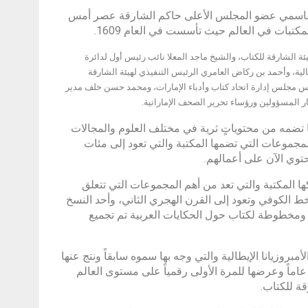
ن محمد القاسمي عضو المجلس الأعلى حاكم الشارقة عصر أمس
مكتبات في العالم حيث تأسست في العام 1609.
لشارقة للكتاب، والشيخ ماجد المعلا نائب رئيس أول لدائرة
ية، وأحمد بن ركاض العامري الرئيس التنفيذي لهيئة الشارقة
يس مجلس إدارة اتحاد كتاب وأدباء الإمارات، ومحمد حسن خلف مدير
ار المسؤولين ورؤساء تحرير الصحف الإماراتية.
 تضمه من محتوياتٍ ثرية في مختلف العلوم والمجالات
لمجموعات التي تضمها المكتبة والتي تعود إلى مئات
حتوي الآن على أعمالهم.
 المكتبة والتي تعد من أهم المجموعات التي تتعلق
ط الكوفي وتعود إلى القرن الهجري الثاني، وأحد النسخ
ومخطوطة لكتاب حول الحكايات العربية تم تجميع
روزيانا الإيطالية والتي وجه بها سموه سابقاً ونتج عنها
قمنة أكثر من 2500 مخطوطة عربية نادرة يعود تاريخها إلى ما يزيد على 450 عاماً وعرضها للمرة الأولى رقمياً على مستوى العالم
قة للكتاب.