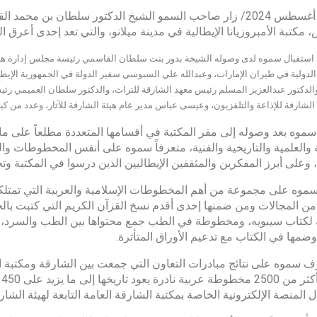
في 30 أغسطس 2024/ زار صاحب السمو الشيخ الدكتور سلطان ب
 مكتبة الأمبروزيانا الإيطالية في مدينة ميلانو، والتي تعد إحدى أعرق ال
استقبال سموه لدى وصوله الشيخة بدور بنت سلطان القاسمي رئيسة مجلس إدارة هيئة ا
لدولية في طيران الإمارات، وعبدالله علي السبوسي سفير الدولة في الجمهورية الإيطال
والدكتور عبدالعزيز المسلم رئيس معهد الشارقة للتراث، والدكتور سلطان العميمي رئ
الشارقة للإذاعة والتلفزيون، وعيسى عباس مدير عام هيئة الشارقة للآثار، وعدد من كب
موه بعد وصوله إلى مقر المكتبة في أقسامها المتعددة مطلعاً على ما
ة والعلمية والتاريخية والفنية، متعرفاً سموه على أنفس المخطوطات وا
 وعلى أبرز المفكرين والمثقفين الإيطاليين الذين درسوا في المكتبة وت
موه على مجموعة من أهم المخطوطات الإسلامية والعربية التي تمتلكها
 من المجالات ومن ضمنها إحدى أقدم نسخ القرآن الكريم التي كتبت بالخ
 لكتاب سيبويه، ومخطوطة في الطب جمع محتواها بين الطب والسرد، 
وضمها في الكتاب مع تدعيم الأوراق المتأثرة.
ف سموه على نتائج مبادرات التعاون التي جمعت بين الشارقة ومكتبة الأمب
ر
 المنصة الإلكترونية الخاصة بمكتبة الشارقة العامة التابعة لهيئة الشار