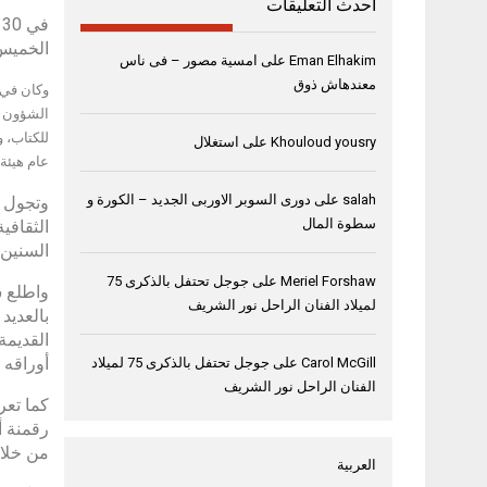
أحدث التعليقات
الخميس،
Eman Elhakim
على
امسية مصور – فى ناس
معندهاش ذوق
وكان في 
الشؤون ا
للكتاب، 
Khouloud yousry
على
استغلال
عام هيئة 
salah
على
دورى السوبر الاوربى الجديد – الكورة و
وتجول س
سطوة المال
الثقافي
السنين،
Meriel Forshaw
على
جوجل تحتفل بالذكرى 75
واطلع س
لميلاد الفنان الراحل نور الشريف
بالعديد
القديمة
أوراقه 
Carol McGill
على
جوجل تحتفل بالذكرى 75 لميلاد
الفنان الراحل نور الشريف
كما تعر
من خلال
العربية