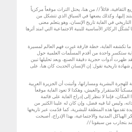
افية، قائلاً // من هنا، يحتل التراث موقعاً مركزياً
ستند إليها، وكذلك يضعها في السياق الذي تتشكل من
اريخي في الفاية تاريخ الإنسان، وهو يتعلم معنى
كّل الركائز الأساسية للبنية الاجتماعية التي امتد أثرها
ن ما تكشفه الفاية، خطة فارقة غيرت فهم العالم لمسيرة
لفاية ستكسر واحدة من أقدم المسلّمات العلمية حول
د ظهرت أدوات حجرية دقيقة الصنع، وبعد تحليلها تبين
 شهادة تاريخية تقول: إن الإنسان الحديث كان هنا، على
هجرة البشرية ومساراتها، وأثبتت أن الجزيرة العربية
كناً للاستقرار والعيش، وهكذا لا تعود الفاية موقعاً
مكان، فإننا لا ننظر إلى إدراج الفاية على قائمة
بذاته، وليس لنا فيه فضل، وإن كان له علينا الكثير من
يدة تقدمها هذه المنطقة للبشرية، كما قدّمت عبر تاريخها
ر الهياكل المدنية والاجتماعية، بهذا الإدراج، أصبحت
د بتجارب من سبقونا //.