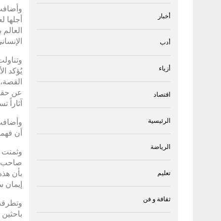
وأضافت 
أخبار
أجلها لع
العالم 
الإنسان
أدب
وتناولت
أزياء
يُؤكد ال
القصة، و
عن حقيق
اقتصاد
آثاراً ت
الرئيسية
وأضافت 
أن فهمن
الرياضة
وثمنت س
صاحب ال
بأن هذه
تعليم
إيمان س
ثقافة و فن
وتطرقت 
باحثين 