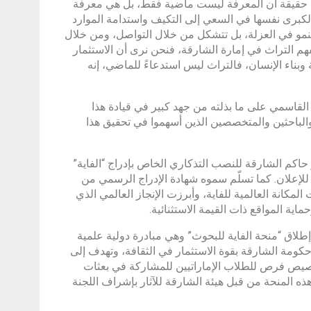
تتضح حقيقة أن المعرفة ليست ماضية فقط، بل هي معرفة
الكبرى نفسها في السعي إلى التكيف واستدامة الموارد
ا تنمو في العزلة، بل تتشكل من خلال التواصل، ومن خلال
فهم التراث في إمارة الشارقة، فنحن نرى أن الاستثمار
 وبناء الإنسان، فالتراث ليس استدعاءً للماضي، إنه
لقاسمي على ما بذلته من جهد كبير في قيادة هذا
 والباحثين والمتخصصين الذين أسهموا في تحقيق هذا
اكم الشارقة للنصب التذكاري الخاص بإدراج “الفاية”
للإعلان. كما تسلّم سموه شهادة الإدراج الرسمي من
مكانة العالمية للفاية، وأبرزت الإنجاز العالمي الذي
ية المواقع ذات القيمة الاستثنائية.
لاق “منحة الفاية للبحوث” وهي مبادرة دولية علمية
 حكومة الشارقة بقوة الاستثمار في الثقافة، وتهدف إلى
صيص فرص للطلاب الإماراتيين للمشاركة في بعثات
ذه المنحة من قبل هيئة الشارقة للآثار بإشراف اللجنة