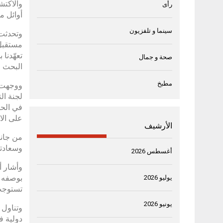
والاكتش
رأى
أوائل م
سينما و تلفزيون
وتحدثت 
مستقبل 
تعهّدنا
صحة و جمال
البحث ا
مطبخ
ووجهت س
لجنة ال
في الحص
على الا
الأرشيف
من جانب
وسعادته
أغسطس 2026
وأشار أ
بوصفه تر
يوليو 2026
تستوجب 
يونيو 2026
وتناول م
دولية ف