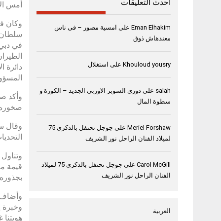
أحدث التعليقات
أمس الا
وكان في
Eman Elhakim
على
امسية مصور – فى ناس
سلطان ا
معندهاش ذوق
في دبي،
الطيران
Khouloud yousry
على
استغلال
دائرة ا
المسؤول
salah
على
دورى السوبر الاوربى الجديد – الكورة و
وأكد صا
سطوة المال
صخوره 
وقال سم
Meriel Forshaw
على
جوجل تحتفل بالذكرى 75
التحديا
لميلاد الفنان الراحل نور الشريف
وتناول 
Carol McGill
على
جوجل تحتفل بالذكرى 75 لميلاد
قيمة ما
الفنان الراحل نور الشريف
بجذوره 
وأضاف س
وخبرة إ
العربية
هويتنا غد