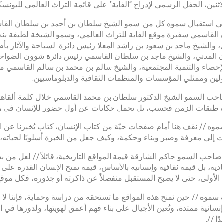
ثنين، الحفل الرسمي لإدراج “الفاية” على قائمة التراث العالمي لليونسك
 استقبال سموه كل من: سمو الشيخ سلطان بن أحمد بن سلطان القاس
لقاسمي سفيرة موقع الفاية للتراث العالمي، وسمو الشيخة لطيفة بنت 
 والشيخ ماجد بن سعود بن راشد المعلا رئيس دائرة السياحة والآثار بأ
 المدني، والشيخ ماجد بن سلطان القاسمي رئيس دائرة شؤون الضواحي
لإحصاء والتنمية المجتمعية، والشيخ سالم بن محمد بن سالم القاسمي مدي
ين وممثلي المؤسسات والمنظمات الثقافية والدبلوماسيين.
حب السمو الشيخ الدكتور سلطان بن محمد القاسمي خلال كلمة ألقاها ف
طبقات الزمن فحسب، بل يحمل حكايات عن أول حضور للإنسان في هذ
وه // نقف هنا أمام صفحات حيّة من كتاب الإنسان، كتاب يُخبرنا عن 
ت إلى معرفة وصبر وبناء وحكمة، وكيف جعل من الخبرة أسلوبًا لحياته، وك
صاحب السمو حاكم الشارقة قيمة المواقع التاريخية، قائلاً // لعل من بدا
دية، بل قيمة ثقافية وإنسانية بالأساس، قيمة تمنح الإنسان القدرة ع
الأولى، حتى لا يصبح المستقبل منفصلاً عن ذاكرته أو جذوره، فكل موقع
موه // حين نمنح هذه المواقع ما تستحقه من دراسة وحماية، فإننا لا نح
نسانية ممتدة، ونُعين الأجيال على بناء فهم أعمق لهويتها، ولدورها في
ًا //.