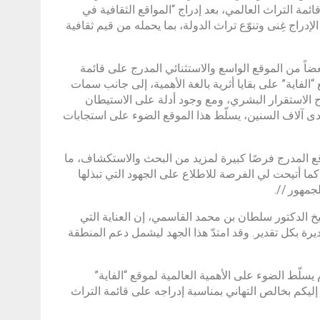
ائمة التراث العالمي، بعد إدراج “المواقع الثقافية في
بنت سعود ومناطق الواحات)” عام 2011، ويجسّد هذا الإدراج غِنى وتنوّع تراث الدولة، بما يحمله من قيم ثقافية
بعضاً من الموقع الواسع والاستثنائي المدرج على قائمة
لفاية” على بقايا أثرية بالغة الأهمية، إلى جانب سمات
اح الاستقرار البشري، ومع وجود أدلة على الاستيطان
 آلاف السنين، يسلّط هذا الموقع الضوء على استجابات
قع المدرج فرصًا كبيرة لمزيد من البحث والاستكشاف، ما
ما أتيحت لي الفرصة للاطلاع على الجهود التي تبذلها
جمهور //.
 الدكتور سلطان بن محمد القاسمي، إن العناية التي
يرة بكل تقدير. وقد امتدّ هذا الجهد ليشمل دعم المنطقة
 يسلّط الضوء على الأهمية العالمية لموقع “الفاية”
م إليكم بخالص التهاني بمناسبة إدراجه على قائمة التراث