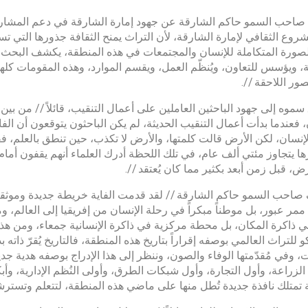
احب السمو حاكم الشارقة عن جهود إمارة الشارقة في دعم المشاريع الثق
روع الثقافي لإمارة الشارقة، لأن التراث يمنح الثقافة جذورها التي ت
لصورة المتكاملة للإنسان والمجتمعات في هذه المنطقة، يكشف البحث الت
، ويؤسس للتعاون، ويُنظّم العمل، ويقسم الموارد، وهذه المقومات كلها تُش
صور اللاحقة //.
موه إلى جهود الباحثين العاملين على أعمال التنقيب، قائلاً // من بي
، فعندما بدأت أعمال التنقيب الحديثة، لم يكن الباحثون يتوقعون أن ا
إنسان، لكن الأرض قالت كلمتها، والأرض لا تكذب، حين تنطق بالعلم، فق
ها يتجاوز مئتي ألف عام، في تلك اللحظة أدرك العلماء أنهم يقفون أمام
رض، قبل زمن أبعد بكثير مما كان يُعتقد //.
احب السمو حاكم الشارقة // لقد قدمت الفاية خريطة جديدة وموثقة لل
ممر عبور، بل موطناً مبكراً في رحلة الإنسان من إفريقيا إلى العالم، ومس
في ذاكرة المكان، بل محطة مركزية في ذاكرة الإنسانية جمعاء، ومن هذا ال
 للتراث العالمي بوصفه إقراراً بتاريخ هذه المنطقة، فالتاريخ يُقرّ ذاته 
ت، وفي مُقدّمتها الوفاء والصون، وننظر إلى هذا الإدراج بوصفه هدية جد
ل الزراعة، وأول التجارة، وأول شبكات الطرق، وأولى النُظم الإدارية، وأبك
 تمتلك نافذة جديدة تُطل منها على ماضي هذه المنطقة، لتتعلم وتسترش