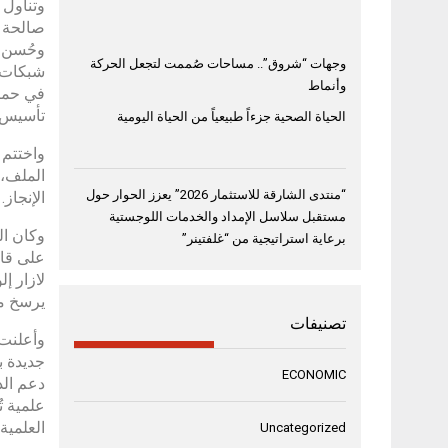
وتناول 
صالحة ل
وحُسن إ
وجهات “شروق”.. مساحات صُممت لتجعل الحركة
شبكات و
وأنماط
في حماي
تأسيس ل
الحياة الصحية جزءاً طبيعياً من الحياة اليومية
واختتم 
الملف، 
“منتدى الشارقة للاستثمار 2026” يعزز الحوار حول
الإنجاز.
مستقبل سلاسل الإمداد والخدمات اللوجستية
وكان ال
برعاية استراتيجية من “غلفتينر”
على قائ
لازار إ
يرسخ مك
تصنيفات
وأعلنت 
جديدة ب
ECONOMIC
دعم الد
علمية ت
العلمية 
Uncategorized