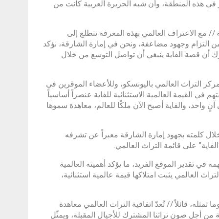
ر في هذه المنطقة، وأن شبه الجزيرة العربية كانت من
/ مع الاعتراف العالمي بهذه المعرفة نتطلع إلى
من التزام وجهود مضاعفة، ونحن في إمارة الشارقة، نؤكد
درك أن قصة الفاية ينبغي أن تواصل التوسع من خلال
مركز التراث العالمي باليونسكو، وللأعضاء الموقرين في
ي القيمة العالمية الاستثنائية للفاية عنصراً أساسياً
واحد، والفاية أصبح الآن ملكًا للعالم، معاهدة سموها
خلال كلمته بجهود إمارة الشارقة معبراً عن تشرفه
لفاية” على قائمة التراث العالمي.
 في تقدير الموقع الفريد، ما يؤكد أهميته العالمية
التراث العالمي يثبت امتلاكها قيمة عالمية استثنائية،
مثله، قائلاً // تُعدّ اتفاقية التراث العالمي معاهدة
ة من أجل صون تراثنا المشترك للأجيال المقبلة، ويمثّل