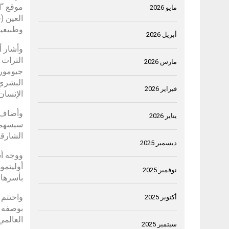
موقع “ا
مايو 2026
وطبيعية
أبريل 2026
وأشار أ
التراث 
مارس 2026
جيومورف
البشري 
فبراير 2026
الإنسان
وأضاف م
يناير 2026
سيسهم ب
الشارقة
ديسمبر 2025
ووجه أس
أوليتمو
نوفمبر 2025
بأسرها /
واختتم 
أكتوبر 2025
بوصفه ت
العالمي 
سبتمبر 2025