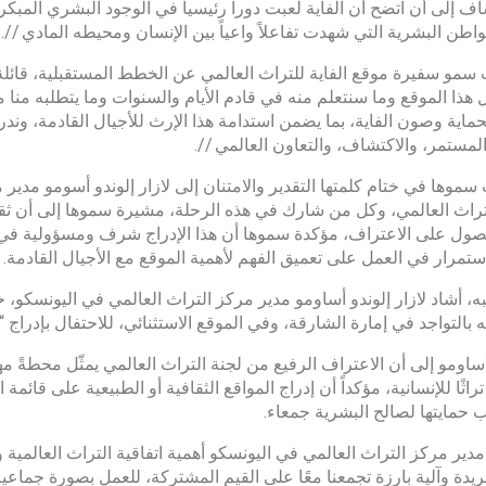
اف إلى أن اتضح أن الفاية لعبت دوراً رئيسياً في الوجود البشري المبك
واطن البشرية التي شهدت تفاعلاً واعياً بين الإنسان ومحيطه المادي //.
سمو سفيرة موقع الفاية للتراث العالمي عن الخطط المستقبلية، قائلة /
هذا الموقع وما سنتعلم منه في قادم الأيام والسنوات وما يتطلبه منا 
 بحماية وصون الفاية، بما يضمن استدامة هذا الإرث للأجيال القادمة، ون
لمستمر، والاكتشاف، والتعاون العالمي //.
موها في ختام كلمتها التقدير والامتنان إلى لازار إلوندو أسومو مدير 
تراث العالمي، وكل من شارك في هذه الرحلة، مشيرة سموها إلى أن ثقتهم ف
ول على الاعتراف، مؤكدة سموها أن هذا الإدراج شرف ومسؤولية في آنٍ 
ستمرار في العمل على تعميق الفهم لأهمية الموقع مع الأجيال القادمة.
ه، أشاد لازار إلوندو أساومو مدير مركز التراث العالمي في اليونسكو، 
 بالتواجد في إمارة الشارقة، وفي الموقع الاستثنائي، للاحتفال بإدراج “ا
ساومو إلى أن الاعتراف الرفيع من لجنة التراث العالمي يمثّل محطةً مهمة
اثًا للإنسانية، مؤكداً أن إدراج المواقع الثقافية أو الطبيعية على قائمة 
حمايتها لصالح البشرية جمعاء.
دير مركز التراث العالمي في اليونسكو أهمية اتفاقية التراث العالمية وما ت
ريدة وآلية بارزة تجمعنا معًا على القيم المشتركة، للعمل بصورة جماعي