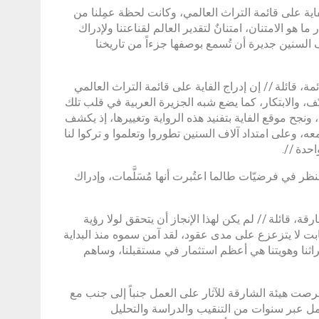
ية على قائمة التراث العالمي، وكانت لحظة عمِلنا من
ا هو الامتنان، امتنانٌ لتقدير العالم لقناعتنا ولإدراك
السنين جديرة أن تُسمع بوصفها جزءاً من تاريخنا
ة، قائلة // إن إدراج الفاية على قائمة التراث العالمي
كيّف، والابتكار، كما يضع شبه الجزيرة العربية في قلب تلك
، ونجح موقع الفاية بتفنيد هذه الرواية وتغييرها، إذ يكشف
عه، وعلى امتداد آلاف السنين تطوروا وتعلموا و تركوا لنا
احدة //.
ظر في فرضيّات طالما اعتُبرت أنها مُسَلَّمات، وإدراك
 قائلة // لم يكن لهذا الإنجاز أن يتحقق لولا رؤية
ت لا يتزعزع على مدى عقود، لقد آمن سموه منذ البداية
اثنا وهويتنا هي أعظم استثمار في مستقبلنا، وساهم
صت هيئة الشارقة للآثار على العمل جنباً إلى جنب مع
ل عبر سنوات من التنقيب والدراسة والتحليل