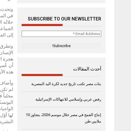
وتحدث ص
في المش
SUBSCRIBE TO OUR NEWSLETTER
خلاله ا
الجماعة
Email
إلى الع
Address
*
وتطرق س
الإنسان
هجرة ال
أن عُمر
أحدث المقالات
هذه الأ
وأضاف ص
بنات مصر تكتب تاريخ جديد لكرة اليد المصرية
لم تكن 
محلياً 
رفض عربي وإسلامي للانتهاكات الإسرائيلية
اليونسكو
الواجبا
لها أوّ
إنتاج القمح في مصر خلال موسم 2026، يتجاوز 10
البشرية
ملايين طن