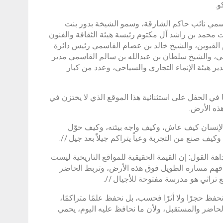
و.
مي نائب حاكم الشارقة، وسمو الشيخة بدور بنت
محمد بن راشد آل مكتوم رئيسة هيئة الثقافة والفنون
م القيوين، والشيخ خالد بن عصام القاسمي رئيس دائرة
، والشيخ سلطان بن عبدالله بن سالم القاسمي مدير
ر هيئة الإنماء التجاري والسياحي، وعدد من كبار
ي الحفل على استثنائية هذا الموقع الذي لا يختزن في
ه الأرض.
الإنسان كيف عاش، وكيف واجه بيئته، وكيف حوّل
يف صنع من التجربة وعياً يتراكم جيلاً بعد جيل //.
هة القول: إن القيمة الحقيقية للمواقع التاريخية ليست
لى فهم مساره الطويل فوق هذه الأرض، وتربط الحاضر
 تراثي هو مدرسة مفتوحة للأجيال //.
فظ حجرًا ولا أثرًا فحسب، بل نحفظ علمًا متراكمًا،
 الحاضر والمستقبل، ولأن ما نحافظ عليه اليوم، يحمي