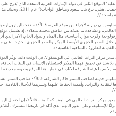
لفاية” الموقع الثاني في دولة الإمارات العربية المتحدة الذي يُدرج على ق
العين (حفيت، هيلي، بدع 
 راسخة //.
ساومو إلى زيارته لأجزاء من موقع الفاية، قائلاً // سعدت اليوم بزيارة 
العالمي، ومشاهدة ما يضمّه من مناطق محمية متعدّدة، إذ يشتمل موقع “ا
ولوجية وفّرت موارد أساسية، مثل المياه والمواد الخام، الأمر الذي أت
خلال العصر الحجري الأوسط المبكر والعصر الحجري الحديث، على مدى
 القديمة للظروف المناخية القاسية //.
دير مركز التراث العالمي في اليونسكو // في الوقت ذاته، يوفّر المو
لا شك في تعميق فهمنا المبكر لاستيطان الإنسان في البيئات الجافة، ك
، ولا سيما هيئة الشارقة للآثار، في حماية هذا الموقع وصونه وعرضه لل
اومو حديثه لصاحب السمو حاكم الشارقة، قائلاً // صاحب السمو الشيخ
ها للثقافة والتراث، وأهمية الحفاظ عليهما ونشرهما للأجيال القادمة، جد
/.
مدير مركز التراث العالمي في اليونسكو كلمته، قائلاً // إن احتفال اليوم
راثًا للإنسانية، وعلى الدور المهم الذي أدّاه في تاريخنا المشترك، أتقدّ
//.