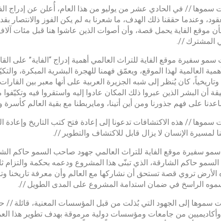
سموها // في الحادي عشر من يوليو من هذا العام، أُعلن عن إدراج الفا
قود، وعندما حققنا ذلك الهدف، ما شعرنا به لم يكن الفوز والانتصار بقدر م
بأن موقع الفاية يحمل قصة، وأن أصوات الذين عاشوا هنا قبل مئات آلاف 
ي المشترك //.
 سمو سفيرة موقع الفاية للتراث العالمي أهمية إدراج “الفاية” على القائم
أهمية العالمية لهذا الموقع، ويعمّق فهمنا للهجرة البشرية المبكرة، والت
تاريخياً، كان يُنظر إلى شبه الجزيرة العربية على أنها معبر بين القارات
ة أن البشر الذين عبروا ذلك المكان عادوا إليه واستقروا فيه وتكيّفوا م
ساعدنا على فهم جذورنا ومن أين أتينا، ومايربطنا مع بقية العالم كأسرة و
سموها // هذه الاكتشافات تدعونا إلى إعادة فتح كتب التاريخ وإعادة الن
ا لمسيرة الإنسان لا يزال قابل للاكتشاف والتطوير //.
مو سفيرة موقع الفاية للتراث العالمي جهود صاحب السمو حاكم الشارقة،
سمو حاكم الشارقة، الذي تبنّى هذا المشروع ودعمه بحكمة والتزام ثاب
 الأرض تروي قصة تستحق أن نشاركها مع العالم وأن معرفة تاريخنا وتر
موه الراسخ في ضمان استدامة المشروع على المدى الطويل //.
سموها إلى الجهود التي بُذلت من قبل المؤسسات المعنية، قائلة // حر
وأكاديميين من جامعات ومؤسسات دولية مرموقة بهدف تطوير هذا العم