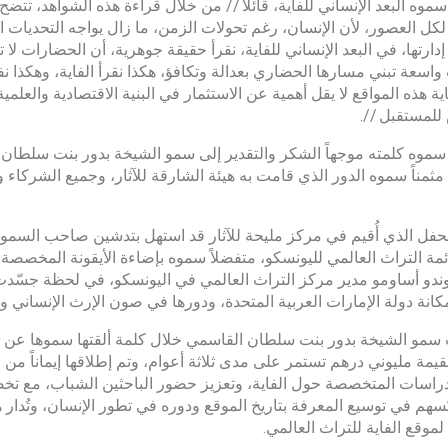
سموه البعد الإنساني للفاية، قائلاً // من خلال قراءة هذه الشواهد، 
كل العصور، لأن الإنسان، رغم تحولات الزمن، ما زال يواجه التحديات 
دارتها، في البعد الإنساني للفاية، نقرأ حقيقة جوهرية، أن الحضارات ل
اسعة تبني مسارها الحضاري بعدالة وتكافؤ، هكذا نقرأ الفاية، وهكذا ن
ة هذه المواقع لا يقل أهمية عن الاستثمار في البنية الاقتصادية والعلمية
لمستقبل //.
سموه كلمته موجهاً الشكر والتقدير إلى سمو الشيخة بدور بنت سلطان ا
مثمناً سموه الدور الذي قامت به هيئة الشارقة للآثار، وجميع الشركاء
حفل الذي أُقيم في مركز مليحة للآثار قد استهل بتدشين صاحب السمو ح
مة التراث العالمي لليونسكو، متفضلاً سموه بإضاءة الأيقونة المخصصة 
لوندو أساومو مدير مركز التراث العالمي في اليونسكو، في لحظة جسّدت ال
انة دولة الإمارات العربية المتحدة، ودورها في صون الإرث الإنساني وحما
سمو الشيخة بدور بنت سلطان القاسمي خلال كلمة ألقتها سموها عن إط
قيمة مليوني درهم تستمر على مدى ثلاثة أعوام، وتم إطلاقها إيماناً من
راسات المتخصصة حول الفاية، وتعزيز حضور الباحثين الشباب، مع تخ
ُسهم في توسيع المعرفة بتاريخ الموقع ودوره في تطور الإنسان، وتُدار ه
لموقع الفاية للتراث العالمي.