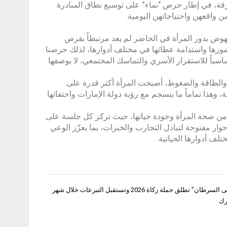
ارقة، في إطار حرص “نماء” على توسيع نطاق المبادرة
 واقعهن واحتياجاتهن اليومية.
نهوض بدور المرأة في الحاضر لم يعد مرتبطاً بفرص
 حضورها واستدامة عطائها في مختلف أدوارها، لذلك حرصنا
اسياً للاستقرار الأسري والتماسك المجتمعي، لا بوصفها
 والطاقة والضغوط، أصبحت المرأة أكثر قدرة على
، وهذا تماماً ما ينسجم مع رؤية دولة الإمارات واحتفائها
 من صحة المرأة وجودة حياتها، حيث تركز كل جلسة على
ر مفتوحة لتبادل التجارب والخبرات، بما يعزّز الوعي
ف أدوارها الحياتية.
أصدقاء مرضى السرطان” تطلق حملة زكاة 2026 وتستقبل التبرعات خلال شهر
رك