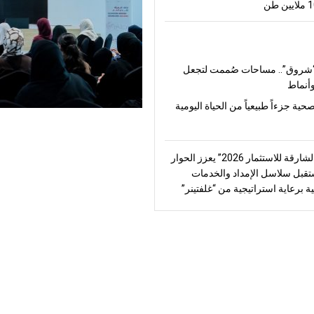
شروق”.. مساحات صُممت لتجعل
أنماط
صحية جزءاً طبيعياً من الحياة اليومية
“منتدى الشارقة للاستثمار 2026” يعزز الحوار
قبل سلاسل الإمداد والخدمات
ة برعاية استراتيجية من “غلفتينر”