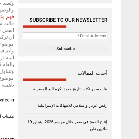
وتُعقد 
والوصول
فهم متك
SUBSCRIBE TO OUR NEWSLETTER
قالت سع
العمل ف
Email
أن تركز
Address
موضوعاً 
*
وأضافت:
المشارك
بالعام 2026 عاماً للأسرة”.
وتتناول
أحدث المقالات
موضوع م
بأهمية 
بنات مصر تكتب تاريخ جديد لكرة اليد المصرية
sted in
رفض عربي وإسلامي للانتهاكات الإسرائيلية
تصفّح
مكتبات ال
المقال
إنتاج القمح في مصر خلال موسم 2026، يتجاوز 10
ملايين طن