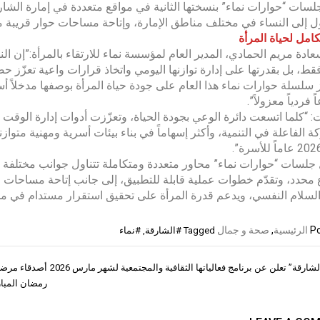
جلسات “حوارات نماء” بنسختها الثانية في مواقع متعددة في إمارة الش
 إلى النساء في مختلف مناطق الإمارة، وإتاحة مساحات حوار قريبة من
امل لحياة المرأة
ادة مريم الحمادي، المدير العام لمؤسسة نماء للارتقاء بالمرأة:”إن ال
قط، بل بقدرتها على إدارة توازنها اليومي واتخاذ قرارات واعية تعزّز
 سلسلة حوارات نماء هذا العام على جودة حياة المرأة بوصفها مدخلاً أس
فردياً معزولاً”.
 “كلما اتسعت دائرة الوعي بجودة الحياة، وتعزّزت أدوات إدارة الوقت
ة الفاعلة في التنمية، وأكثر إسهاماً في بناء بيئات أسرية ومهنية متوازنة
 جلسات “حوارات نماء” محاور متعددة ومتكاملة تتناول جوانب مختلفة
حدد، وتقدّم خطوات عملية قابلة للتطبيق، إلى جانب إتاحة مساحات حوا
السلام النفسي، ويدعم قدرة المرأة على تحقيق استقرار مستدام في مختل
Po
الرئيسية
,
صحة و جمال
Tagged
#الشارقة
,
#نماء
شارقة” تعلن عن برنامج فعالياتها الثقافية والمجتمعية لشهر مارس 2026
ات
رمضان المبا