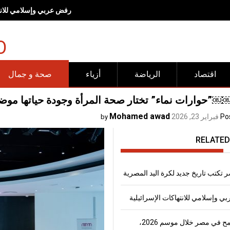
رفض عربي وإسلامي للانته
O
اقتصاد
الرياضة
أزياء
صحة و جمال
وارات نماء” تختار صحة المرأة وجودة حياتها موضوعاً لل
Mohamed awad
Po
فبراير 23, 2026
by
RELATED
 تكتب تاريخ جديد لكرة اليد المصرية
 وإسلامي للانتهاكات الإسرائيلية
إنتاج القمح في مصر خلال موسم 2026،