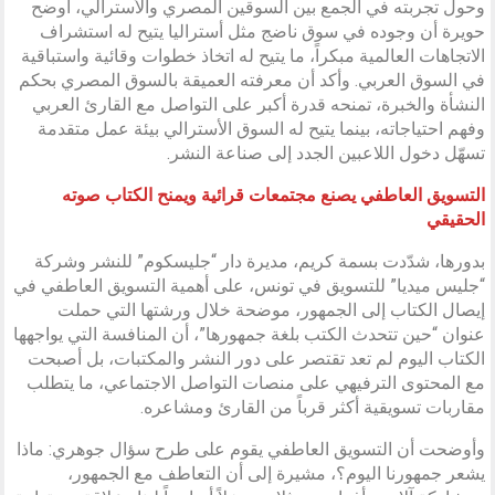
وحول تجربته في الجمع بين السوقين المصري والأسترالي، أوضح
حويرة أن وجوده في سوق ناضج مثل أستراليا يتيح له استشراف
الاتجاهات العالمية مبكراً، ما يتيح له اتخاذ خطوات وقائية واستباقية
في السوق العربي. وأكد أن معرفته العميقة بالسوق المصري بحكم
النشأة والخبرة، تمنحه قدرة أكبر على التواصل مع القارئ العربي
وفهم احتياجاته، بينما يتيح له السوق الأسترالي بيئة عمل متقدمة
تسهّل دخول اللاعبين الجدد إلى صناعة النشر.
التسويق العاطفي يصنع مجتمعات قرائية ويمنح الكتاب صوته
الحقيقي
بدورها، شدّدت بسمة كريم، مديرة دار “جليسكوم” للنشر وشركة
“جليس ميديا” للتسويق في تونس، على أهمية التسويق العاطفي في
إيصال الكتاب إلى الجمهور، موضحة خلال ورشتها التي حملت
عنوان “حين تتحدث الكتب بلغة جمهورها”، أن المنافسة التي يواجهها
الكتاب اليوم لم تعد تقتصر على دور النشر والمكتبات، بل أصبحت
مع المحتوى الترفيهي على منصات التواصل الاجتماعي، ما يتطلب
مقاربات تسويقية أكثر قرباً من القارئ ومشاعره.
وأوضحت أن التسويق العاطفي يقوم على طرح سؤال جوهري: ماذا
يشعر جمهورنا اليوم؟، مشيرة إلى أن التعاطف مع الجمهور،