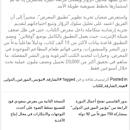
استثمارها بخطط تسويقية طويلة الأمد.
واستعرض شعبان تجربة تطوير “تطبيق المعرض”، مشيراً إلى أن
الفريق اعتمد على تحليل سلوك الزوّار وتتبع احتياجاتهم لتقديم
تجربة إرشادية متكاملة داخل معرض الكتاب، حتى في ظل ضعف
شبكة الإنترنت، حيث يعمل التطبيق بالكامل بوضع “أوفلاين”. ويضم
التطبيق قاعدة بيانات لأكثر من 13 ألف كتاب، ودليلاً تفاعلياً بدءاً من
دور النشر والمنشورات، وحتى قوائم طعام المطاعم الموجودة في
المعرض، وخيارات لتحديد الكتب المرغوبة ودور النشر المفضلة، ما
ساهم في تحقيق أكثر من 20,000 تحميل ونصف مليون عملية بحث
خلال أسبوعين فقط.
Posted in
الرئيسية
,
ثقافة و فن
Tagged
#الشارقة
,
#مؤتمر_الموزعين_الدولي
,
#هيئة_الشارقة_للكتاب
تصفّح
بدور القاسمي تفتتح أعمال الدورة
النسخة الثانية من معرض سعودي فود
المقالات
الرابعة من “مؤتمر الموزعين الدولي”
للتصنيع تسلط الضوء على أحدث
بمشاركة 750 موزعاً من 92 دولة
التوجهات والابتكارات في مجال إنتاج
الأغذية