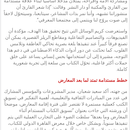
ومشاركة آلامه وأفراحه، يمثلان مدخلاً أساسياً لبناء علاقة مستدامة
بين القارئ والمكتبة أو دار النشر. وقالت: “إذا شعر القارئ أن
منشوراتنا تشبهه، وأننا نمر بذات المشاعر، سيتابعنا، وسيتحوّل لاحقاً
إلى صوت يروّج لنا وينتمي إلى مجتمعنا المعرفي”.
واستعرضت كريم الوسائل التي تتيح تحقيق هذا الهدف، مؤكدة أن
الفيديوهات، والتصاميم التفاعلية ومقاطع الريلز القصيرة، يمكن أن
تصنع فرقاً كبيراً عند تنفيذها بلغة بصرية تحاكي العاطفة وتلامس
القلوب. كما تحدّثت عن دور أدوات الذكاء الاصطناعي في دعم هذا
التوجه، مشيرة إلى أن استخدامها بحس إنساني يساعد على خلق
حملات أكثر فاعلية، تحوّل الكتاب من سلعة إلى تجربة شعورية
كاملة.
خطط مستدامة تمتد لما بعد المعارض
من جهته، أكد سعيد شعبان، مدير المشروعات والمؤسس المشارك
في عدد من المبادرات الثقافية والتعليمية، أهمية التفكير في تسويق
الكتب كعملية مستمرة لا تقتصر على فترة إقامة المعارض، موضحاً
أن ورشته التي جاءت بعنوان “تسويق الكتاب المستدام أثناء
المعارض وما بعدها” سلطت الضوء على التجارب العملية التي يتم
تنفيذها سنوياً، وبشكل خاص خلال معرض القاهرة الدولي للكتاب،
الذي يشهد ملايين الزوار ويشكّل فرصة كبيرة للناشرين إذا ما تم