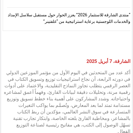
“منتدى الشارقة للاستثمار 2026” يعزز الحوار حول مستقبل سلاسل الإمداد
والخدمات اللوجستية برعاية استراتيجية من “غلفتينر”
الشارقة، 7 أبريل 2025
أكد عدد من المتحدثين في اليوم الأول من مؤتمر الموزعين الدولي
في دورته الرابعة، أن نجاح استراتيجيات توزيع وتسويق الكتاب في
العصر الرقمي يتطلب تجاوز النماذج التقليدية، والاعتماد على أدوات
رقمية مرنة، وتحليلات دقيقة لبيانات القارئ، وفهماً أعمق لمشاعره
واحتياجاته. وشدد المشاركون على أهمية بناء خطط تسويق وتوزيع
مستدامة تمتد لما بعد المعارض، وتُصمَّم بما يواكب التغيرات
المتسارعة في سوق النشر العالمي، مؤكدين أن ربط الكتاب
بالمشاعر، ومخاطبة القارئ بلغته الخاصة، وابتكار تجارب تقنية
تسهّل الوصول إلى الكتب، هي مفاتيح رئيسية لصناعة التوزيع
الفعال.