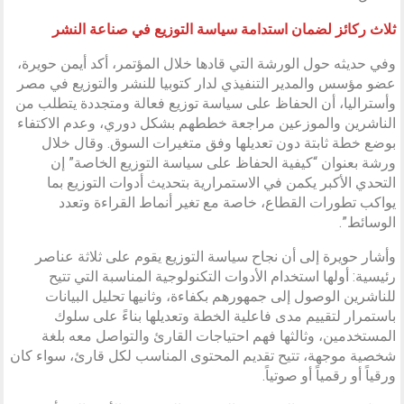
ثلاث ركائز لضمان استدامة سياسة التوزيع في صناعة النشر
وفي حديثه حول الورشة التي قادها خلال المؤتمر، أكد أيمن حويرة،
عضو مؤسس والمدير التنفيذي لدار كتوبيا للنشر والتوزيع في مصر
وأستراليا، أن الحفاظ على سياسة توزيع فعالة ومتجددة يتطلب من
الناشرين والموزعين مراجعة خططهم بشكل دوري، وعدم الاكتفاء
بوضع خطة ثابتة دون تعديلها وفق متغيرات السوق. وقال خلال
ورشة بعنوان “كيفية الحفاظ على سياسة التوزيع الخاصة” إن
التحدي الأكبر يكمن في الاستمرارية بتحديث أدوات التوزيع بما
يواكب تطورات القطاع، خاصة مع تغير أنماط القراءة وتعدد
الوسائط”.
وأشار حويرة إلى أن نجاح سياسة التوزيع يقوم على ثلاثة عناصر
رئيسية: أولها استخدام الأدوات التكنولوجية المناسبة التي تتيح
للناشرين الوصول إلى جمهورهم بكفاءة، وثانيها تحليل البيانات
باستمرار لتقييم مدى فاعلية الخطة وتعديلها بناءً على سلوك
المستخدمين، وثالثها فهم احتياجات القارئ والتواصل معه بلغة
شخصية موجهة، تتيح تقديم المحتوى المناسب لكل قارئ، سواء كان
ورقياً أو رقمياً أو صوتياً.