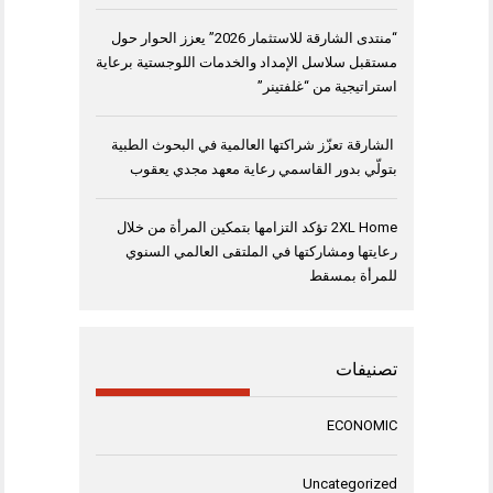
“منتدى الشارقة للاستثمار 2026” يعزز الحوار حول
مستقبل سلاسل الإمداد والخدمات اللوجستية برعاية
استراتيجية من “غلفتينر”
الشارقة تعزّز شراكتها العالمية في البحوث الطبية
بتولّي بدور القاسمي رعاية معهد مجدي يعقوب
2XL Home تؤكد التزامها بتمكين المرأة من خلال
رعايتها ومشاركتها في الملتقى العالمي السنوي
للمرأة بمسقط
تصنيفات
ECONOMIC
Uncategorized