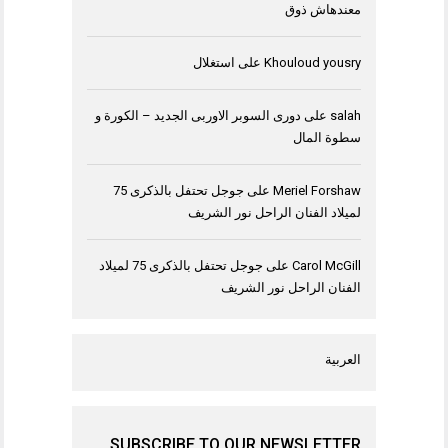
معندهاش ذوق
Khouloud yousry
على
استغلال
salah
على
دورى السوبر الاوربى الجديد – الكورة و
سطوة المال
Meriel Forshaw
على
جوجل تحتفل بالذكرى 75
لميلاد الفنان الراحل نور الشريف
Carol McGill
على
جوجل تحتفل بالذكرى 75 لميلاد
الفنان الراحل نور الشريف
العربية
SUBSCRIBE TO OUR NEWSLETTER