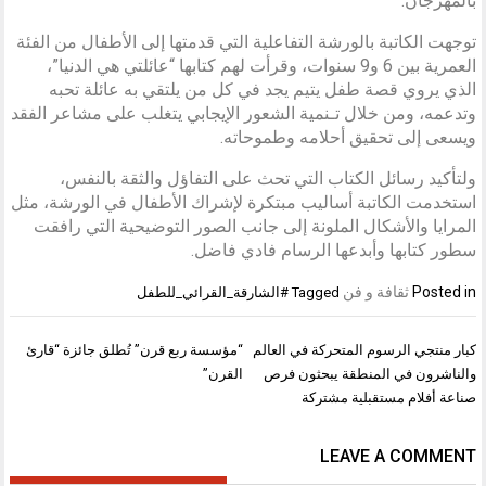
بالمهرجان.
توجهت الكاتبة بالورشة التفاعلية التي قدمتها إلى الأطفال من الفئة
العمرية بين 6 و9 سنوات، وقرأت لهم كتابها “عائلتي هي الدنيا”،
الذي يروي قصة طفل يتيم يجد في كل من يلتقي به عائلة تحبه
وتدعمه، ومن خلال تـنمية الشعور الإيجابي يتغلب على مشاعر الفقد
ويسعى إلى تحقيق أحلامه وطموحاته.
ولتأكيد رسائل الكتاب التي تحث على التفاؤل والثقة بالنفس،
استخدمت الكاتبة أساليب مبتكرة لإشراك الأطفال في الورشة، مثل
المرايا والأشكال الملونة إلى جانب الصور التوضيحية التي رافقت
سطور كتابها وأبدعها الرسام فادي فاضل.
Posted in
ثقافة و فن
Tagged
#الشارقة_القرائي_للطفل
تصفّح
كبار منتجي الرسوم المتحركة في العالم
“مؤسسة ربع قرن” تُطلق جائزة “قارئ
المقالات
والناشرون في المنطقة يبحثون فرص
القرن”
صناعة أفلام مستقبلية مشتركة
LEAVE A COMMENT