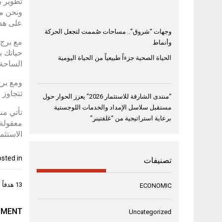
تطوير ب
ونحن مد
على هد
وجهات “شروق”.. مساحات صُممت لتجعل الحركة
وأنماط
الحياة الصحية جزءاً طبيعياً من الحياة اليومية
الساحة 
تتجاوز 18 مليار درهم حتى الآن.
“منتدى الشارقة للاستثمار 2026” يعزز الحوار حول
مستقبل سلاسل الإمداد والخدمات اللوجستية
برعاية استراتيجية من “غلفتينر”
الاستثم
sted in
تصنيفات
تصفّح
13 هدفاً تزين “ليلة الأساطير” في ثالث أيام “أسبوع نجوم
ECONOMIC
المقال
MMENT
Uncategorized