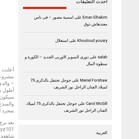
أحدث التعليقات
Eman Elhakim
على
امسية مصور – فى ناس
معندهاش ذوق
Khouloud yousry
على
استغلال
salah
على
دورى السوبر الاوربى الجديد – الكورة و
سطوة المال
أعلنت ش
Meriel Forshaw
على
جوجل تحتفل بالذكرى 75
لميلاد الفنان الراحل نور الشريف
أطول برج في 
والمبدع
Carol McGill
على
جوجل تحتفل بالذكرى 75 لميلاد
بمجرد اكتماله ف
الفنان الراحل نور الشريف
العربية
شاهقة ت