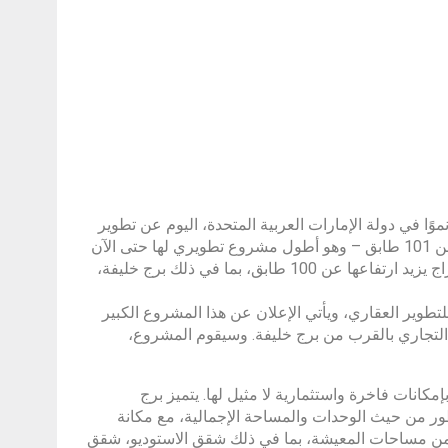
ًا في دولة الإمارات العربية المتحدة، اليوم عن تطوير
مشروعها الأكبر والأعلى والأكثر شهرة، برج Bayz101، وهو برج ضخم يتكون من 101 طابق – وهو أطول مشروع تطويري لها حتى الآن
– والذي سيعزز مكانة دبي كمدينة لناطحات السحاب، والتي تضم حاليًا ثلاثة أبراج يزيد ارتفاعها عن 100 طابق، بما في ذلك برج خليفة،
انوب للتطوير العقاري، ويأتي الإعلان عن هذا المشروع الكبير
التجاري بالقرب من برج خليفة. وسيقوم المشروع،
 يعد بإمكانات فاخرة واستثمارية لا مثيل لها. يتميز برج
يعد أكبر مشروع للمطور من حيث الوحدات والمساحة الإجمالية، مع مكانة
 من مساحات المعيشة، بما في ذلك شقق الاستوديو، شقق