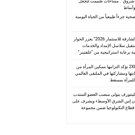
شروق”.. مساحات صُممت لتجعل
أنماط
صحية جزءاً طبيعياً من الحياة اليومية
“منتدى الشارقة للاستثمار 2026” يعزز الحوار
قبل سلاسل الإمداد والخدمات
ة برعاية استراتيجية من “غلفتينر”
2XL Home تؤكد التزامها بتمكين المرأة من
يتها ومشاركتها في الملتقى العالمي
للمرأة بمسقط
ينتورف يتولى منصب العضو المنتدب
ن إس الشرق الأوسط» ويشرف على
طاع التكنولوجيا ضمن مجموعة