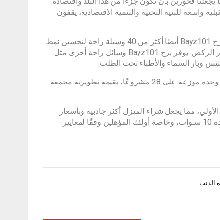
جعلنا فخورين بأن نكون جزءًا من هذا البلد واقتصاده.
ية واسعة للبنية التحتية والتنمية الاقتصادية، يقفون
مع برج Bayz101، ستتمكن من التقاط أفق دبي المذهل على الأرجوحة. يوفر برج Bayz101 أيضًا أكثر من 40 وسيلة راحة لتحسين نمط
حياتك بالإضافة إلى المرافق الصحية مثل النادي الصحي وحمام السباحة ومسار الركض. يوفر برج Bayz101 وسائل راحة أخرى مثل
نس وبار السماء والأطباء تحت الطلب.
ومع برج Bayz101، تصل محفظة مشاريع دانوب للتطوير العقاري إلى 16,234 وحدة موزعة على 28 مشروعًا، بقيمة تطويرية مجمعة
 العقاري مع خطة سداد شهرية بنسبة 1% بعد الإيداع الأولي، مما يجعل شراء المنزل أكثر جاذبية وبأسعار
معقولة. تقدم شركة دانوب للتطوير العقاري لأصحاب المنازل تأشيرة ذهبية لمدة 10 سنوات، وخاصة أولئك المؤهلين وفقًا لمعايير
ة الذنب