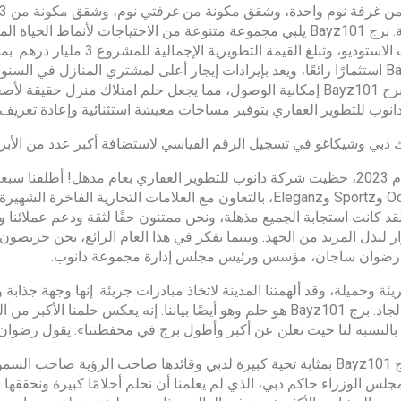
لوحدات الاستوديو، وتبلغ الق
يضمن برج Bayz101 إمكانية الوصول، مما يجعل حلم امتلاك منزل حق
نوب للتطوير العقاري بتوفير مساحات معيشة استثنائية وإعادة تعريف م
 وشيكاغو في تسجيل الرقم القياسي لاستضافة أكبر عدد من الأبراج بارتفاع 100 طابق، تليها شنغه
Ca. لقد كانت استجابة الجميع مذهلة، ونحن ممتنون حقًا لثقة ودعم عملائن
ر لبذل المزيد من الجهد. وبينما نفكر في هذا العام الرائع، نحن حريصون
 رضوان ساجان، مؤسس ورئيس مجلس إدارة مجموعة دانوب.
يئة وجميلة، وقد ألهمتنا المدينة لاتخاذ مبادرات جريئة. إنها وجهة جذاب
العمل الجاد. برج Bayz101 هو حلم وهو أيضًا بياننا. إنه يعكس حلمن
 بالنسبة لنا حيث نعلن عن أكبر وأطول برج في محفظتنا». يقول رض
“يعد برج Bayz101 بمثابة تحية كبيرة لدبي وقائدها صاحب الرؤية صا
لس الوزراء حاكم دبي، الذي لم يعلمنا أن نحلم أحلامًا كبيرة ونحققها 