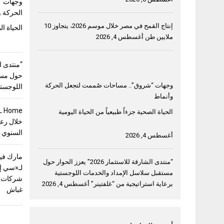
وجهات “
الحركة و
إنتاج القمح في مصر خلال موسم 2026، يتجاوز 10
الحياة ال
ملايين طن
أغسطس 4, 2026
حول مست
وجهات “شروق”.. مساحات صُممت لتجعل الحركة
اللوجستي
وأنماط
الحياة الصحية جزءاً طبيعياً من الحياة اليومية
خلال رعا
السنوي 
أغسطس 4, 2026
مارك فيل
“منتدى الشارقة للاستثمار 2026” يعزز الحوار حول
لـ«سي إ
مستقبل سلاسل الإمداد والخدمات اللوجستية
شركات ق
برعاية استراتيجية من “غلفتينر”
أغسطس 4, 2026
غباش