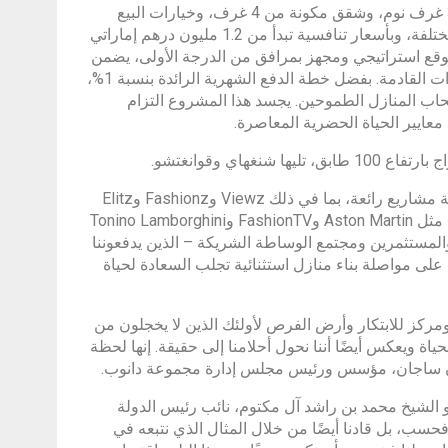
مكونة من غرفة نوم واحدة، وشقق مكونة من غرفتي نوم، وشقق مكونة من 3 غرف نوم، وشقق مكونة من 4 غرف، وخيارات البيع
بالتجزئة. برج Bayz101 يلبي مجموعة متنوعة من الاحتياجات لأنماط الحياة المختلفة، وبأسعار تنافسية تبدأ من 1.2 مليون درهم إماراتي
يمة التطويرية الإجمالية للمشروع 3 مليار درهم. بموقع استراتيجي ومجهز بمرافق من الدرجة الأولى، يضمن
برج Bayz استثمارًا رائعًا، ويعد بإيرادات إيجار أعلى لمشتري المنازل في السنوات القادمة. بفضل خطة الدفع الشهرية الرائدة بنسبة 1%،
يقة لأصحاب المنازل الطموحين. يجسد هذا المشروع التزام
عايير الحياة الحضرية المعاصرة.
اي وقوانغتشو.
“في عام 2023، حظيت شركة دانوب للتطوير العقاري بعام مذهل! أطلقنا سبعة مشاريع رائعة، بما في ذلك Viewz وFashionz وElitz
وOceanz وSportz وEleganz، بالتعاون مع العلامات التجارية الفاخرة الشهيرة مثل Aston Martin وFashionTV وTonino Lamborghini
ا والمستثمرين ومجتمع الوساطة الشريكة – الذين يدفعوننا
 على مواصلة بناء منازل استثنائية تجلب السعادة لحياة
ة ومركز للابتكار وأرض الفرص لأولئك الذين لا يخجلون من
ا الأكبر من الحياة ويعكس أيضًا أننا نحول أحلامنا إلى حقيقة. إنها لحظة
وان ساجان، مؤسس ورئيس مجلس إدارة مجموعة دانوب.
حب السمو الشيخ محمد بن راشد آل مكتوم، نائب رئيس الدولة
فحسب، بل قادنا أيضًا من خلال المثال الذي نتبعه في