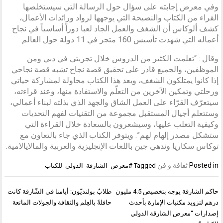
وفي معرض إجابته على سؤال حول الرسالة التي سيستخلصها
القراء من الكتاب والنصيحة التي يوجهها لرواد ورائدات الأعمال،
كشف ألوكاس أن الشغف والعمل الجاد لعبا دوراً أساسياً في نجاح
أعماله التي شهدت تأسيس 160 متجر في 11 دولة حول العالم.
وقال : “تعلمت الكثير من الدروس خلال تجربتي في دبي ومن
الموظفين، والجميع قادر على تحقيق قصة نجاح تشبه قصة نجاحي
إذا كانوا يمتلكون الشغف، ويعد هذا الكتاب محاولة لمشاركة حياتي
ورحلتي وتمكين الآخرين من التعلّم والاستفادة منها، وعند قراءته،
سيتعرّف القرّاء على العمل الشاق والجهد الذي بذلته لبناء أعمالي،
وستتعلم أجيال المستقبل مجموعة من التقنيات لفهم التحديات
وكيفية التغلب عليها، وسيشعرون بالسعادة خلال القراءة التي
ستشكل مصدر إلهام لهم”. ويتوفر الكتاب الذي جاء بالتعاون مع
توكاس سكاريا وندهي جين باللغات الإنجليزية والعربية والمالايالامية.
Posted in
ثقافة و فن
Tagged
#معرض_الشارقة_الدولي_للكتاب
تصفّح
حاكم الشارقة يوجه بتخصيص 4.5 مليون
طلابٌ بولنديّون: أيامنا في الشّارقة كانت
المقالات
درهم لتزويد مكتبات الإمارة بأحدث
حافلةً بالعِلم والثقافة والجولات الماتعة
إصدارات “معرض الشارقة الدولي