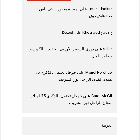
Eman Elhakim
على
امسية مصور – فى ناس
معندهاش ذوق
Khouloud yousry
على
استغلال
salah
على
دورى السوبر الاوربى الجديد – الكورة و
سطوة المال
Meriel Forshaw
على
جوجل تحتفل بالذكرى 75
لميلاد الفنان الراحل نور الشريف
Carol McGill
على
جوجل تحتفل بالذكرى 75 لميلاد
الفنان الراحل نور الشريف
العربية