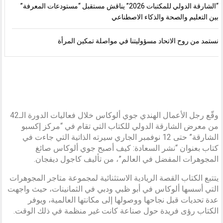
“الشارقة الدولي للمكتبات 2026” يناقش مستقبل “مستودعات المعرفة”
بين التعليم والصحة والذكاء الاصطناعي
نستمد من روح الاتحاد مسؤوليتنا في مواصلة تمكين المرأة
وقّع رجل الأعمال الهندي جوي ألوكاس خلال فعاليات الدورة الـ42
من معرض الشارقة الدولي للكتاب التي تقام في “مركز إكسبو
الشارقة” حتى 12 نوفمبر الجاري سيرته الذاتية التي جاءت في
كتاب بعنوان “نشر السعادة: كيف أصبح جوي ألوكاس صائغ
المجوهرات المفضل في العالم”، من تأليف كاجول ديفجان.
يتتبع الكتاب القصة الريادية الاستثنائية لمجموعة متاجر المجوهرات
التي أسسها ألوكاس في أبو ظبي ودبي في الثمانينات، حيث واجهت
عدة تحديات قبل نجاحها ووصولها إلى مكانتها العالمية، ويوفر
الكتاب رؤى فريدة حول صناعة كانت غير منظمة في ذلك الوقت.