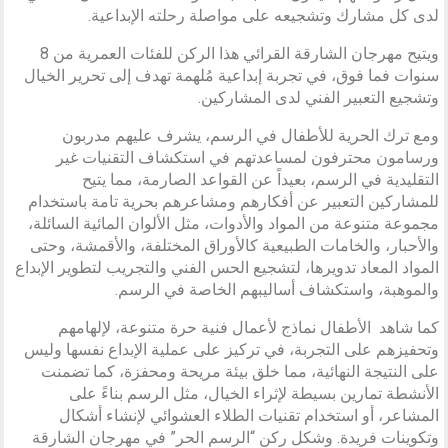
لدى كل مشارك وتشجيعه على مواصلة رحلته الإبداعية.
ويتيح مهرجان الشارقة القرائي هذا الركن للفئات العمرية من 8
سنوات فما فوق، في تجربة إبداعية مُلهمة تهدف إلى تحرير الخيال
وتشجيع التعبير الفني لدى المشاركين.
ومع ترك الحرية للأطفال في الرسم، يشرف عليهم مدربون
ورسامون محترفون لمساعدتهم في استكشاف التقنيات غير
التقليدية في الرسم، بعيداً عن القواعد الصارمة، مما يتيح
للمشاركين التعبير عن أفكارهم ومشاعرهم بحرية تامة باستخدام
مجموعة متنوعة من المواد والأدوات، مثل الألوان المائية السائلة،
والأحبار، والخامات الطبيعية كالأوراق المختلفة، والأقمشة، وحتى
المواد المعاد تدويرها، لتشجيع الحس الفني والتجريب لتطوير الإبداع
والموهبة، واستكشاف أساليبهم الخاصة في الرسم.
كما شاهد الأطفال نماذج لأعمال فنية حرة متنوعة، لإلهامهم
وتحفيزهم على التجربة، في تركيز على عملية الإبداع نفسها وليس
على النتيجة النهائية، مما خلق بيئة مريحة ومحفزة، كما تضمنت
الأنشطة تمارين بسيطة لإثراء الخيال، مثل الرسم بناءً على
المشاعر، أو استخدام تقنيات الطلاء العشوائي لإنشاء أشكال
وتكوينات فريدة. وشكل ركن “الرسم الحر” في مهرجان الشارقة