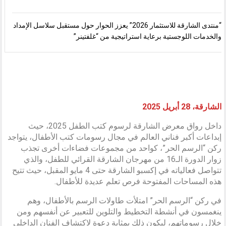
“منتدى الشارقة للاستثمار 2026” يعزز الحوار حول مستقبل سلاسل الإمداد
والخدمات اللوجستية برعاية استراتيجية من “غلفتينر”
الشارقة، 28 أبريل 2025
داخل رواق معرض الشارقة لرسوم كتب الطفل 2025، حيث
إبداعات أكبر فناني العالم في مجال رسومات كتب الأطفال، يتواجد
ركن “الرسم الحر”، كواحد من مجموعات فضاءات أخرى تجذب
زوار الدورة الـ16 من مهرجان الشارقة القرائي للطفل، والذي
تتواصل فعالياته في إكسبو الشارقة حتى 4 مايو المقبل، حيث تتيح
هذه المساحات المفتوحة فرص تعلم عديدة للأطفال.
في ركن “الرسم الحر” امتلأت طاولات الرسم بالأطفال، وهم
ينغمسون في أنشطة التخطيط والتلوين للتعبير عن أنفسهم ومن
خلال رسوماتهم، ليكون ذلك بمثابة دعوة لاكتشاف الفنان الداخلي