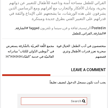
القرائي للطفل مساحة آمنة وداعمة للأطفال للتعبير عن ذواتهم
بحرية، وتبادل الأفكار والتجارب مع أقرانهم ومع الرسامين الذين
يشرفون على هذه الورشات، ما يشجعهم على الإبداع والثقة في
قدراتهم على التعبير الفني بطرق جديدة ومبتكرة.
Posted in
الرئيسية
,
ثقافة و فن
,
سينما و تلفزيون
Tagged
#الشارقة
,
#الشارقة_القرائي_للطفل
تصفّح
متخصصون في أدب الطفل: الخيال قوة
مجمع اللّغة العربيّة بالشّارقة يستعرض
المقالات
سحرية تعزز قدرات الأطفال وتثري
في “أبوظبي الدّولي للكتاب” مبادراته
قصصهم
العالميّة في خدمة “الضّاد￼￼￼￼”￼
LEAVE A COMMENT
يجب أنت تكون
مسجل الدخول
لتضيف تعليقاً.