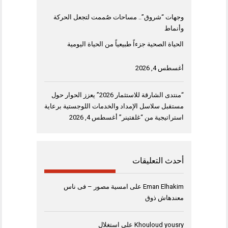
وجهات “شروق”.. مساحات صُممت لتجعل الحركة
وأنماط
الحياة الصحية جزءاً طبيعياً من الحياة اليومية
أغسطس 4, 2026
“منتدى الشارقة للاستثمار 2026” يعزز الحوار حول
مستقبل سلاسل الإمداد والخدمات اللوجستية برعاية
استراتيجية من “غلفتينر”
أغسطس 4, 2026
أحدث التعليقات
Eman Elhakim
على
امسية مصور – فى ناس
معندهاش ذوق
Khouloud yousry
على
استغلال