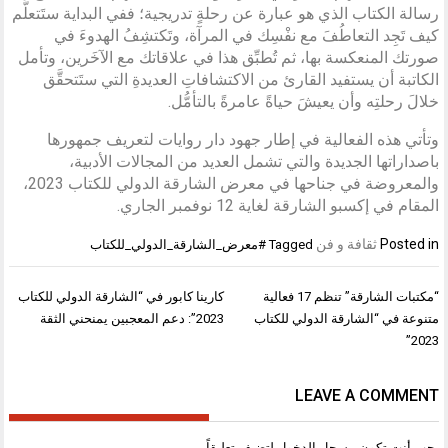
رسالة الكتاب الذي هو عبارة عن رحلةٍ تدريجية؛ ففي البداية ستَتعلَّم
كيف تَجِد التعاطُفَ مع نفْسِك في المرآة، وتَكتشِفُ الهدوءَ في
صورتك المنعكسة بها، ثم تُطبِّق هذا في علاقاتك مع الآخَرين، وتأمل
الكاتبة أن يستفيد القارئ من الاكتشافاتِ العديدةِ التي ستَتحقَّق
خلالَ رحلتِه وأن يعيشَ حياةً عامرةً بالتأمُّل.
وتأتي هذه الفعالية في إطار جهود دار روايات لتعريف جمهورها
باصداراتها الجديدة والتي تشمل العديد من المجالات الأدبية،
والمعروضة في جناحها في معرض الشارقة الدولي للكتاب 2023،
المقام في إكسبو الشارقة لغاية 12 نوفمبر الجاري.
Posted in
ثقافة و فن
Tagged
#معرض_الشارقة_الدولي_للكتاب
تصفّح
“مكتبات الشارقة” تنظم 17 فعالية
كارينا كابور في “الشارقة الدولي للكتاب
المقالات
متنوعة في “الشارقة الدولي للكتاب
2023”: دعم المعجبين يمنحني الثقة
2023”
LEAVE A COMMENT
يجب أنت تكون
مسجل الدخول
لتضيف تعليقاً.