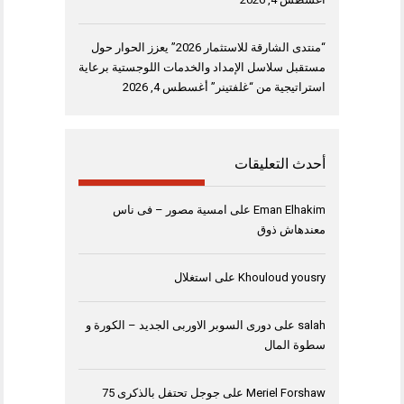
“منتدى الشارقة للاستثمار 2026” يعزز الحوار حول
مستقبل سلاسل الإمداد والخدمات اللوجستية برعاية
استراتيجية من “غلفتينر”
أغسطس 4, 2026
أحدث التعليقات
Eman Elhakim
على
امسية مصور – فى ناس
معندهاش ذوق
Khouloud yousry
على
استغلال
salah
على
دورى السوبر الاوربى الجديد – الكورة و
سطوة المال
Meriel Forshaw
على
جوجل تحتفل بالذكرى 75