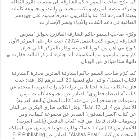
كما عرّج صاحب السمو حاكم الشارقة إلى منصات دائرة الثقافة،
وشركة منصة للتوزيع، ومكتبة محمد بن راشد، ومجموعة كلمات،
وهيئة الشارقة للإذاعة والتلفزيون متعرفاً سموه على جهودهم
الثقافية في دعم الكتاب والأدباء ونشر الإصدارات.
وكرّم صاحب السمو حاكم الشارقة الفائزين بجوائز “معرض
الشارقة لرسوم كتب الطفل 2024″، حيث حاز على المركز الأول
كيونغ مي آهن من كوريا الجنوبية، وفاز بالمركز الثاني خوان
كارلوس بالومينو من المكسيك، أما جائزة المركز الثالث ففازت بها
دانييلا ستامتياذي من اليونان.
كما كرَّم صاحب السمو حاكم الشارقة الفائزين بجائزة “الشارقة
لكتاب الطفل”، والتي تبلغ قيمتها 20 ألف درهم لكل فئة؛ حيث
فازت الكاتبة ميثاء الخياط من دولة الإمارات العربية المتحدة عن
كتاب “سأصطاد فطوري” الصادر عن مجموعة كلمات، ومن
رسومات جوستافو إمار في فئة “كتاب الطفل (باللغة العربية)
للأعمار من 4 إلى 12 عاماً”، وفاز الكاتب طارق البكري من لبنان
عن كتاب “السر المدفون” الصادر عن مجموعة كلمات، ومن
رسومات فادي فاضل من فئة “كتاب اليافعين (باللغة العربية)
للأعمار من 13 إلى 17 عاماً”، وفازت جوليا جونسون من المملكة
المتحدة عن كتاب “Aisha’s Pearl” الصادر عن ELF Publishing