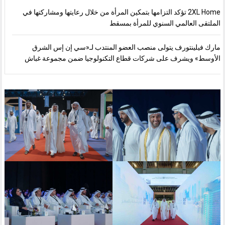
2XL Home تؤكد التزامها بتمكين المرأة من خلال رعايتها ومشاركتها في
الملتقى العالمي السنوي للمرأة بمسقط
مارك فيلينتورف يتولى منصب العضو المنتدب لـ«سي إن إس الشرق
الأوسط» ويشرف على شركات قطاع التكنولوجيا ضمن مجموعة غباش