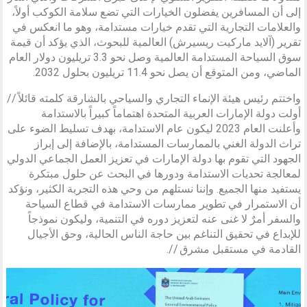
إلى أن المسافرين يفضلون الخيارات التي تضع سلامة الكوكب أولاً،
والعلامات التجارية التي تقدم خيارات مستدامة، وهو ما انعكس في
تقرير (آلايد ماركيت ريسيرش) العالمية للبحوث، الذي يؤكد أن قيمة
سوق السياحة المستدامة العالمية وصل نحو 3.3 تريليون دولار العام
الماضي، ومن المتوقع أن يصل نحو 11.4 تريليون بحلول 2032.
واختتم رئيس هيئة الإنماء التجاري والسياحي بالشارقة كلمته قائلاً //
أولت دولة الإمارات العربية المتحدة اهتماماً كبيراً بالاستدامة
وأعلنت العام 2023 ليكون عام الاستدامة، بهدف تسليط الضوء على
تراث الدولة الغني بالممارسات المستدامة، بالإضافة إلى إبراز
الجهود التي تقوم بها دولة الإمارات في تعزيز العمل الجماعي الدولي
لمعالجة تحديات الاستدامة ودورها في البحث عن حلول مبتكرة
يستفيد منها الجميع. وإننا نستلهم من وحي هذه التجربة الكثير، ونؤكد
أن الاستمرار في تطوير ممارسات الاستدامة في قطاع السياحة
والسفر أمرٌ لا غنى عنه لتعزيز دوره في التنمية، وليكون نموذجاً
للإبداع في تحقيق التناغم بين حاجة الناس الحالية، وحق الأجيال
القادمة في مستقبل مشرق //.