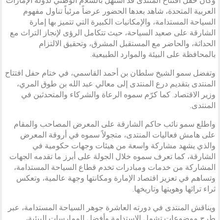
وكان حفل افتتاح المنتدى قد استهل بالسلام الوطني لدولة الإمارات
العربية المتحدة، شاهد بعدها الحضور عرضاً مرئياً تناول مفهوم
السياحة المستدامة، والإمكانيات الكبيرة التي تتميز بها إمارة
الشارقة على صعيد السياحة، حيث تتكامل الرؤى لإنجاز التراث مع
الحداثة، والحاضر مع المستقبل المشرق، وتحقيق الالتزام
بالمحافظة على البيئة والموارد الطبيعية.
وتفضل سمو الشيخ سلطان بن أحمد القاسمي، في ختام حفل افتتاح
المنتدى بتقديم درع المنتدى إلى معالي عبد الله بن طوق المري،
وزير الاقتصاد. كما كرّم سموه الرعاة والشركاء والمتحدثين في
المنتدى.
واطلع سمو نائب حاكم الشارقة على المعرض المصاحب والمقام
على هامش فعاليات المنتدى، متجولاً سموه في أروقة المعرض
والذي يشهد مشاركة واسعة من هيئات وجهات حكومية في
الشارقة، كما تعرف سموه خلال الجولة على أبرز ما تقدمه الجهات
المشاركة من خدمات ومبادرات تخدم قطاع السياحة المستدامة،
وتساهم في تعزيز اقتصاد الإمارة ومكانتها وجهة عالمية، وتعكس
ثراء تراثها وهويتها وتاريخها.
ويناقش المنتدى في دورته العاشرة جوهر السياحة المستدامة، عبر
طرح موضوعات تشمل الاستدامة وأفضل الممارسات البيئية،