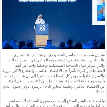
وتناول سعادة خالد جاسم المدفع، رئيس هيئة الإنماء التجاري
والسياحي بالشارقة، في كلمته، رؤية المنتدى في الدورة الحالية
والتي تتركز حول السياحة المستدامة بوصفها واحداً من أهم
القطاعات وأكثرها تأثيراً في الاقتصاد العالمي، والقطاع الأكثر مرونةً
والأسرع تعافياً من بين كل القطاعات، مشيراً إلى أن هناك توقعات
بأن يسهم قطاع الاستدامة بنسبة تصل إلى أكثر من 11 في المئة
من الاقتصاد العالمي وبقيمة تتجاوز الـ 15 تريليون دولار بحلول العام
2033.
ولفت خالد جاسم المدفع إلى تنامي مفهوم السياحة المستدامة،
متناولاً ما تضمنه التقرير السنوي لإحدى كبرى الشركات والذي أشار