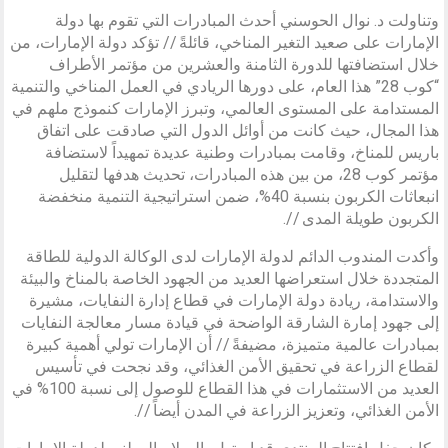
وتناولت د. نوال الحوسني أحدث المبادرات التي تقوم بها دولة
الإمارات على صعيد التغير المناخي، قائلةً // تؤكد دولة الإمارات، من
خلال استضافتها للدورة الثامنة والعشرين من مؤتمر الأطراف
“كوب 28” هذا العام، على دورها الريادي في العمل المناخي والتنمية
المستدامة على المستوى العالمي، وتبرز الإمارات كنموذج ملهم في
هذا المجال، حيث كانت من أوائل الدول التي صادقت على اتفاق
باريس للمناخ، وقامت بمبادرات وطنية عديدة تمهيداً لاستضافة
مؤتمر كوب 28، من بين هذه المبادرات، تحديث هدفها لتقليل
انبعاثات الكربون بنسبة 40%، ضمن استراتيجية التنمية منخفضة
الكربون طويلة المدى //.
وأكدت المندوب الدائم لدولة الإمارات لدى الوكالة الدولية للطاقة
المتجددة خلال استعراضها العديد من الجهود الخاصة بالمناخ والبيئة
والاستدامة، ريادة دولة الإمارات في قطاع إدارة النفايات، مشيرة
إلى جهود إمارة الشارقة الواضحة في قيادة مسار معالجة النفايات
بمبادرات عالمية متميزة، مضيفةً // أن الإمارات تولي أهمية كبيرة
لقطاع الزراعة في تحقيق الأمن الغذائي، وقد نجحت في تأسيس
العديد من الاستثمارات في هذا القطاع للوصول إلى نسبة 100% في
الأمن الغذائي، وتعزيز الزراعة في المدن أيضاً //.