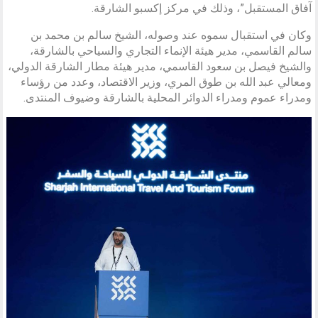
آفاق المستقبل”، وذلك في مركز إكسبو الشارقة.
وكان في استقبال سموه عند وصوله، الشيخ سالم بن محمد بن
سالم القاسمي، مدير هيئة الإنماء التجاري والسياحي بالشارقة،
والشيخ فيصل بن سعود القاسمي، مدير هيئة مطار الشارقة الدولي،
ومعالي عبد الله بن طوق المري، وزير الاقتصاد، وعدد من رؤساء
ومدراء عموم ومدراء الدوائر المحلية بالشارقة وضيوف المنتدى.