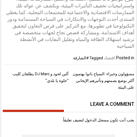
واستراتيجيات تخفيف التأثيرات البيئية، ويكشف عن عوائد تلك
الممارسات الاقتصادية والاجتماعية للمجتمعات المحلية، كما يغطي
المنتدى أحدث التوجهات والابتكارات في السياحة المستدامة ودور
التكنولوجيا في تطويرها، مع التركيز على فرص التعاون لتحقيق
أهداف الاستدامة، ومشاركة قصص نجاح لجهات متخصصة في
ترشيد استهلاك الطاقة والمياه وتقليل النفايات في الأنشطة
السياحية
Posted in
اقتصاد
Tagged
#الشارقة
تصفّح
مسؤولون وخبراء: السياح باتوا يهتمون
ألين لحود و DJ Marc يطلقان كليب
المقالات
أكثر بوضع بصمتهم وتأثيرهم الإيجابي
“حلوة يا بلدي”
على البيئة
LEAVE A COMMENT
يجب أنت تكون
مسجل الدخول
لتضيف تعليقاً.