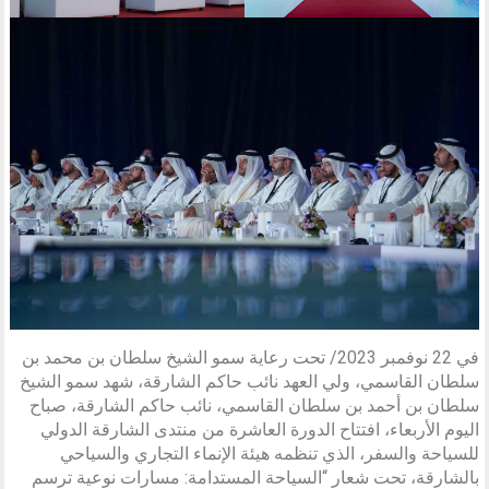
في 22 نوفمبر 2023/ تحت رعاية سمو الشيخ سلطان بن محمد بن
سلطان القاسمي، ولي العهد نائب حاكم الشارقة، شهد سمو الشيخ
سلطان بن أحمد بن سلطان القاسمي، نائب حاكم الشارقة، صباح
اليوم الأربعاء، افتتاح الدورة العاشرة من منتدى الشارقة الدولي
للسياحة والسفر، الذي تنظمه هيئة الإنماء التجاري والسياحي
بالشارقة، تحت شعار “السياحة المستدامة: مسارات نوعية ترسم