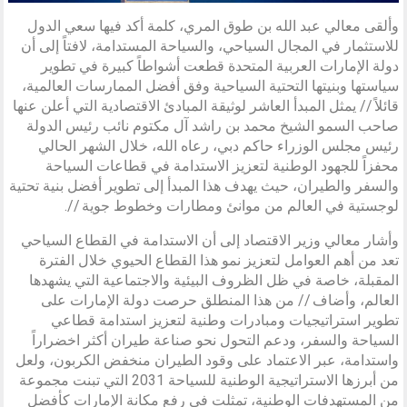
وألقى معالي عبد الله بن طوق المري، كلمة أكد فيها سعي الدول
للاستثمار في المجال السياحي، والسياحة المستدامة، لافتاً إلى أن
دولة الإمارات العربية المتحدة قطعت أشواطاً كبيرة في تطوير
سياستها وبنيتها التحتية السياحية وفق أفضل الممارسات العالمية،
قائلاً // يمثل المبدأ العاشر لوثيقة المبادئ الاقتصادية التي أعلن عنها
صاحب السمو الشيخ محمد بن راشد آل مكتوم نائب رئيس الدولة
رئيس مجلس الوزراء حاكم دبي، رعاه الله، خلال الشهر الحالي
محفزاً للجهود الوطنية لتعزيز الاستدامة في قطاعات السياحة
والسفر والطيران، حيث يهدف هذا المبدأ إلى تطوير أفضل بنية تحتية
لوجستية في العالم من موانئ ومطارات وخطوط جوية //.
‏وأشار معالي وزير الاقتصاد إلى أن الاستدامة في القطاع السياحي
تعد من أهم العوامل لتعزيز نمو هذا القطاع الحيوي خلال الفترة
المقبلة، خاصة في ظل الظروف البيئية والاجتماعية التي يشهدها
العالم، وأضاف // من هذا المنطلق حرصت دولة الإمارات على
تطوير استراتيجيات ومبادرات وطنية لتعزيز استدامة قطاعي
السياحة والسفر، ودعم التحول نحو صناعة طيران أكثر اخضراراً
واستدامة، عبر الاعتماد على وقود الطيران منخفض الكربون، ولعل
من أبرزها الاستراتيجية الوطنية للسياحة 2031 التي تبنت مجموعة
من المستهدفات الوطنية، تمثلت في رفع مكانة الإمارات كأفضل