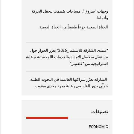
وجهات “شروق”.. مساحات صُممت لتجعل الحركة
وأنماط
الحياة الصحية جزءاً طبيعياً من الحياة اليومية
“منتدى الشارقة للاستثمار 2026” يعزز الحوار حول
مستقبل سلاسل الإمداد والخدمات اللوجستية برعاية
استراتيجية من “غلفتينر”
الشارقة تعزّز شراكتها العالمية في البحوث الطبية
بتولّي بدور القاسمي رعاية معهد مجدي يعقوب
تصنيفات
ECONOMIC