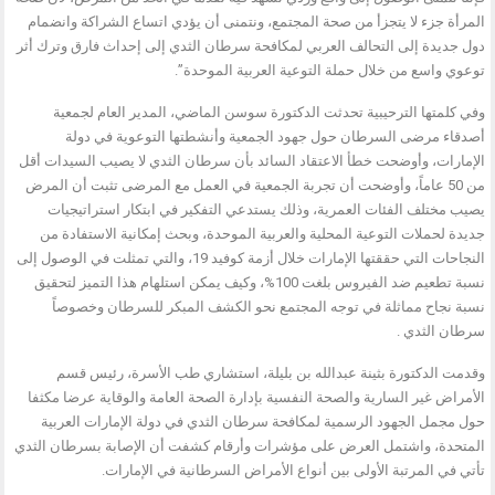
المرأة جزء لا يتجزأ من صحة المجتمع، ونتمنى أن يؤدي اتساع الشراكة وانضمام
دول جديدة إلى التحالف العربي لمكافحة سرطان الثدي إلى إحداث فارق وترك أثر
توعوي واسع من خلال حملة التوعية العربية الموحدة”.
وفي كلمتها الترحيبية تحدثت الدكتورة سوسن الماضي، المدير العام لجمعية
أصدقاء مرضى السرطان حول جهود الجمعية وأنشطتها التوعوية في دولة
الإمارات، وأوضحت خطأ الاعتقاد السائد بأن سرطان الثدي لا يصيب السيدات أقل
من 50 عاماً، وأوضحت أن تجربة الجمعية في العمل مع المرضى تثبت أن المرض
يصيب مختلف الفئات العمرية، وذلك يستدعي التفكير في ابتكار استراتيجيات
جديدة لحملات التوعية المحلية والعربية الموحدة، وبحث إمكانية الاستفادة من
النجاحات التي حققتها الإمارات خلال أزمة كوفيد 19، والتي تمثلت في الوصول إلى
نسبة تطعيم ضد الفيروس بلغت 100%، وكيف يمكن استلهام هذا التميز لتحقيق
نسبة نجاح مماثلة في توجه المجتمع نحو الكشف المبكر للسرطان وخصوصاً
سرطان الثدي .
وقدمت الدكتورة بثينة عبدالله بن بليلة، استشاري طب الأسرة، رئيس قسم
الأمراض غير السارية والصحة النفسية بإدارة الصحة العامة والوقاية عرضا مكثفا
حول مجمل الجهود الرسمية لمكافحة سرطان الثدي في دولة الإمارات العربية
المتحدة، واشتمل العرض على مؤشرات وأرقام كشفت أن الإصابة بسرطان الثدي
تأتي في المرتبة الأولى بين أنواع الأمراض السرطانية في الإمارات.