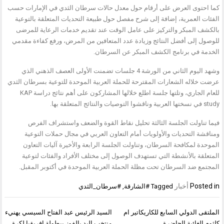
كما احتوى العرض على أرقام حول معدل حالات سرطان الثدي في الإمارات حسب
الفئات العمرية، إضافة إلى شرح مفصل حول طبيعة التحديات المتعلقة بالتوعية
بالكشف المبكر والتركيز على عامل الوقت عند تقديم خدمات الرعاية للمرضى
للوصول إلى أفضل النتائج وزيادة عدد المتعافين من المرض، ورفع كفاءة مقدمي
الخدمة في برنامج الكشف المبكر عن السرطان.
وشهد اليوم الثاني من الورشة 4 جلسات تضمنت الأولى العصف الذهني الذي
عرضت خلاله الشعارات المقترحة للحملة العربية الموحدة للتوعية بسرطان الثدي
للعام الجاري، وتلتها جلسة اطلع خلالها المشاركون على أهم نتائج دراسة KAP
study في نسختها العربية وناقشوا التوصيات والنتائج المتعلقة بها.
فيما تناولت الجلسة الثالثة تحليل نقاط القوة والضعف واستشراف الفرص
ومناقشة التحديات والأولويات أمام التعاون العربي في مجال حملات التوعية
الموحدة لمكافحة السرطان، وتناولت الجلسة الرابعة والأخيرة آليات التعاون
المتعلقة بالأنشطة التي تستهدف الوصول إلى مختلف الأفراد والفئات لتوعية
المجتمع ضد السرطان تحت مظلة الحملة العربية الموحدة في أكتوبر المقبل.
Posted in
أخبار
Tagged
#الشارقة
,
#سرطان_الثدي
تصفّح
الملتقى الدولي السابع للكاريكاتير ام
السيد الرئيس عبد الفتاح السيسي يهنيء
المقالات
كلثوم الغائبة الحاضرة
منتخب اليد بالفوز ببطولة افريقيا لكرة