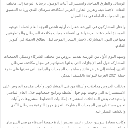
الوسائل والطرق المتاحة، واستشراف آليات الوصول برسالة التوعية إلى مختلف
الفئات الاجتماعية، وتعزيز التعاون العربي لمكافحة سرطان الثدي وزيادة التنسيق
بين الجمعيات العاملة في هذا المجال.
واختار المشاركون في الورشة شعارات أولية تلخص التوجه العام لحملة التوعية
الموحدة لعام 2022، لعرضها على أعضاء جمعيات مكافحة السرطان والمتطوعين
معها في الدول المشاركة، لاختيار الشعار الموحد قبل انطلاق الحملة في أكتوبر
القادم.
وشهد اليوم الأول من الورشة تقديم عروض من مختلف الشركاء وممثلي الجمعيات
المشاركة حول أهم الإنجازات التي بذلتها جمعياتهم في مجال مكافحة سرطان
الثدي، إضافة إلى عرض نتائج مساهمات الجمعيات والبرامج التي نفذتها على ضوء
حملة 2021 العربية للتوعية بالكشف المبكر.
وتخللت العروض مداخلات وأسئلة من قبل المشاركين، وأجاب مقدمو العروض على
الاستفسارات التي وجهت لهم حول أنشطة وبرامج جمعياتهم خلال العام الماضي،
واستهدفت بعض المداخلات استشراف إمكانيات التخطيط لمشروعات وآليات
تعاون مستقبلي بين الجمعيات المشاركة، لتعزيز جهود التوعية بسرطان الثّدي
والكشف المبكر عنه.
وكانت سعادة سوسن جعفر، رئيس مجلس إدارة جمعية أصدقاء مرضى السرطان