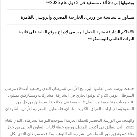
بوصولها إلى 36 ألف مستفيد في 3 دول عام 2025￼
مشاورات سياسية بين وزيرى الخارجية المصري والروسي بالقاهرة
￼حاكم الشارقة يشهد الحفل الرسمي لإدراج موقع الفاية على قائمة
التراث العالمي لليونسكو￼
جمعت ورشة عمل نظمها البرنامج الأردني لسرطان الثدي وجمعية أصدقاء مرضى
السرطان يومي 20 و21 يوليو الجاري في الشارقة، مشاركات ومشاركين يمثلون
10 جمعيات متخصصة من أصل 15 جمعية في مكافحة السرطان من كل من
السعوديّة، الإمارات، العراق، الكويت، عُمان، فلسطين، المغرب، الأردن، السّودان.
والهدف من الورشة التحضير للحملة العربية الموحدة للتوعية بسرطان الثدي للعام
2022، التي تنطلق في أكتوبر المقبل، ووضع خطة لآليات التعاون العربي من خلال
مناقشة وتعزيز دور الحملة في نشر رسالة التوعية بمكافحة سرطان الثدي بكل