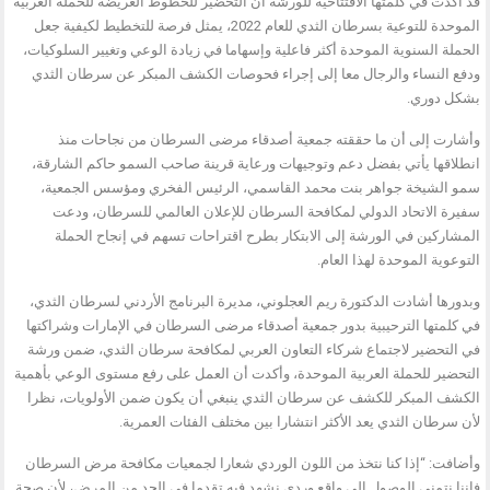
قد أكدت في كلمتها الافتتاحية للورشة أن التحضير للخطوط العريضة للحملة العربية
الموحدة للتوعية بسرطان الثدي للعام 2022، يمثل فرصة للتخطيط لكيفية جعل
الحملة السنوية الموحدة أكثر فاعلية وإسهاما في زيادة الوعي وتغيير السلوكيات،
ودفع النساء والرجال معا إلى إجراء فحوصات الكشف المبكر عن سرطان الثدي
بشكل دوري.
وأشارت إلى أن ما حققته جمعية أصدقاء مرضى السرطان من نجاحات منذ
انطلاقها يأتي بفضل دعم وتوجيهات ورعاية قرينة صاحب السمو حاكم الشارقة،
سمو الشيخة جواهر بنت محمد القاسمي، الرئيس الفخري ومؤسس الجمعية،
سفيرة الاتحاد الدولي لمكافحة السرطان للإعلان العالمي للسرطان، ودعت
المشاركين في الورشة إلى الابتكار بطرح اقتراحات تسهم في إنجاح الحملة
التوعوية الموحدة لهذا العام.
وبدورها أشادت الدكتورة ريم العجلوني، مديرة البرنامج الأردني لسرطان الثدي،
في كلمتها الترحيبية بدور جمعية أصدقاء مرضى السرطان في الإمارات وشراكتها
في التحضير لاجتماع شركاء التعاون العربي لمكافحة سرطان الثدي، ضمن ورشة
التحضير للحملة العربية الموحدة، وأكدت أن العمل على رفع مستوى الوعي بأهمية
الكشف المبكر للكشف عن سرطان الثدي ينبغي أن يكون ضمن الأولويات، نظرا
لأن سرطان الثدي يعد الأكثر انتشارا بين مختلف الفئات العمرية.
وأضافت: “إذا كنا نتخذ من اللون الوردي شعارا لجمعيات مكافحة مرض السرطان
فإننا نتمنى الوصول إلى واقع وردي نشهد فيه تقدما في الحد من المرض، لأن صحة