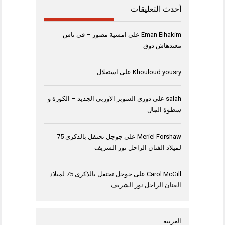
أحدث التعليقات
Eman Elhakim
على
امسية مصور – فى ناس
معندهاش ذوق
Khouloud yousry
على
استغلال
salah
على
دورى السوبر الاوربى الجديد – الكورة و
سطوة المال
Meriel Forshaw
على
جوجل تحتفل بالذكرى 75
لميلاد الفنان الراحل نور الشريف
Carol McGill
على
جوجل تحتفل بالذكرى 75 لميلاد
الفنان الراحل نور الشريف
العربية