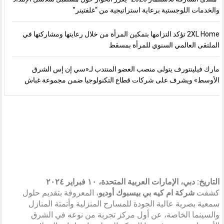
والخدمات اللوجستية برعاية استراتيجية من “غلفتينر”
2XL Home تؤكد التزامها بتمكين المرأة من خلال رعايتها ومشاركتها في
الملتقى العالمي السنوي للمرأة بمسقط
مارك فيلينتورف يتولى منصب العضو المنتدب لـ«سي إن إس الشرق
الأوسط» ويشرف على شركات قطاع التكنولوجيا ضمن مجموعة غباش
التاريخ: دبي، الإمارات العربية المتحدة، ١٠ فبراير ٢٠٢٤
كشفت
شركة ام كيه بي بيسبوك أوديو
، المعروفة بتقديم حلول
سمعية بصرية عالية الجودة للمسارح المنزلية وأتمتة المنازل
والسينما الخاصة، عن أول مركز تجربة من نوعه في الشرق