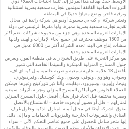
الأوسط. حيث يهدف هذا المركز إلى تلبية احتياجات العملاء ذوي
الثروات الصافية الفائقة المهتمين بتجارب سمعية بصرية استثنائية
وترفيه فاخر، ويضع معيارًا جديدًا في المنطقة
وتعتبر شركة ام كيه بي بيسبوك أوديو هي شركة رائدة في مجال
تقديم تجارب سمعية بصرية مميزة، ولها مقرها الرئيسي في دولة
الإمارات العربية المتحدة. وهي جزء من مجموعة شركات تضم أكثر
من 1500 موظف محترف في جميع أنحاء الإمارات والهند، ولديها
منشآت إنتاج في الهند. تخدم الشركة أكثر من 6000 عميل في
الإمارات العربية المتحدة وحدها.
يقع مركز التجربة على طريق الشيخ زايد في منطقة القوز، ويعرض
حلول المسارح المنزلية المبتكرة والسينما الخاصة التي تتميز
بأفضل 18 علامة تجارية سمعية وبصرية عالمية مثل كيه اي اف،
وسوني، وهواوي، ولوفي، ودينون، وبك أكوستيك، وفيرديوتري،
وتيجا، وإبيزود، وشيروود، ديفايت، وألتا لابز نتوركينج وغيرها. فيمكن
للعملاء الجلوس في أماكن المسرح المنزلي وتجربة تأثيرات سمعية
وبصرية مختلفة قبل اتخاذ قرار بشأن أفضل حلول المسرح المنزلي
لمنازلهم – فلل أو قصور أو يخوت خاصة – للاستمتاع بالأفضل
تتفوق الشركة أيضًا في مجال أتمتة المنازل الذكية وحلول غرف
الفنادق والتلفزيونات الخارجية وتلفزيونات الحمامات وما إلى ذلك.
إنها متجر شامل للحصول على جميع عناصر التحكم الآلي – سواء
من حيث الإضاءة والأمان ونظم الصوت والصورة والتدفئة والتكييف