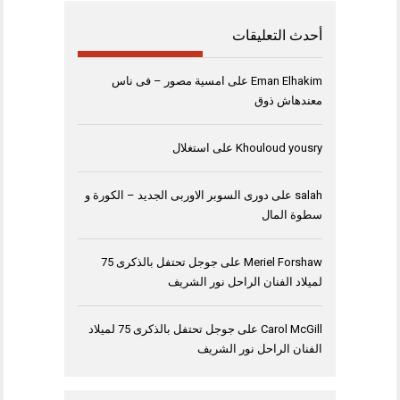
أحدث التعليقات
Eman Elhakim
على
امسية مصور – فى ناس
معندهاش ذوق
Khouloud yousry
على
استغلال
salah
على
دورى السوبر الاوربى الجديد – الكورة و
سطوة المال
Meriel Forshaw
على
جوجل تحتفل بالذكرى 75
لميلاد الفنان الراحل نور الشريف
Carol McGill
على
جوجل تحتفل بالذكرى 75 لميلاد
الفنان الراحل نور الشريف