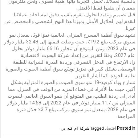
بالنسبة لعملائنا، تحمل التجربة ذاتها أهمية قصوى، ونحن ملتزمون
بضمان أن يتلقوا فقط الأفضل.
قبل تصميم وتنفيذ الحلول، نقوم بتقييم دقيق لمساحات عملائنا
لنقدم لهم الحلاول الأمثل. يميزنا هذا النهج الشخصي والمخصص عن
غيرنا.
تشهد سوق أنظمة المسرح المنزلي العالمية نموًا قويًا، بمعدل نمو
سنوي مركب يبلغ 19.2٪، حيث وصلت قيمتها إلى 32.48 مليار دولار
في عام 2023، ومن المتوقع أن تتجاوز 66.16 مليار دولار بحلول
عام 2027، وفقًا لتقرير من إعداد شركة البحوث الاقتصادية.
زاد الارتفاع في الدخل التصرفي وزيادة القدرة الشرائية للطبقة
الوسطى بشكل كبير في تعزيز توسّع سوق أنظمة الصوت والصورة
عالية الجودة، كما أشار التقرير.
تسارع وباء كوفيد-19 نمو سوق الصوت والصورة المنزلية بشكل
أكبر، حيث بدأ الأفراد في قضاء المزيد من الوقت في المنزل، مما
أدى إلى زيادة الطلب. من المتوقع أن ينمو السوق العالمي للصوت
المنزلي من 11.7 مليار دولار في عام 2022 إلى 14.58 مليار دولار
في عام 2028، بمعدل نمو سنوي مركب يبلغ 3.7٪ خلال فترة
المراجعة.
Posted in
اقتصاد
Tagged
شركة_ام_كيه_بي