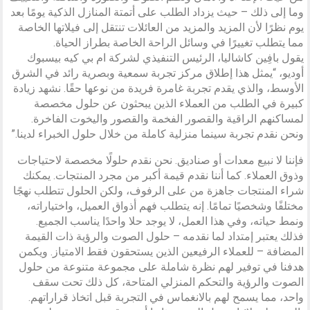
وما إلى ذلك – حيث يزداد الطلب على أتمتة المنازل الذكية يومًا بعد
يوم نظرًا لأن المزيد والمزيد من العائلات تنتقل إلى فيلاتها الخاصة
مما يتطلب تغييرًا في وسائل الراحة الخاصة بطراز الحياة.
يقول بافِين كاشاليا، الرئيس التنفيذي لشركة ام بي كيه بيسبوك
أوديو، “يمثل هذا إطلاق مركز تجربة سمعية وبصرية رائد في الشرق
الأوسط، والذي يقدم تجربة غامرة فريدة من نوعها حقًا. نشهد زيادة
كبيرة في الطلب من العملاء الذين يبحثون عن حلول مخصصة
لمساكنهم الراقية والقصور الفخمة والقصور واليخوت الفاخرة.
ونحن نقدم تجربة سينما منزلية كاملة من خلال حلول الخبراء لدينا.”
فإننا لا نبيع معدات أو صناديق. نحن نقدم حلولًا مخصصة لاحتياجات
وذوق العملاء. كما أننا نقدم قيمة أكبر من مجرد المنتجات. يمكنك
شراء المنتجات جاهزة من على الرفوف، ولكن الحلول تتطلب نهجًا
مختلفًا وشخصيًا تمامًا. إنه يتطلب فهم أذواق العميل، واختياراته،
ونمط حياته، وفي هذا العمل، لا يوجد حلا واحدًا يناسب الجميع.
فذلك يعتبر إمتداد لما نقدمه – حلول الصوت والرؤية ذات القيمة
المضافة – للعملاء الرفيعين الذين يستحقون فقط الامتياز. ويكمن
هدفنا في توفير لهم نظرة شاملة على مجموعة متنوعة من حلول
الصوت والرؤية والتحكم المنزلي المتاحة، كل ذلك تحت سقف
واحد، مما يسمح لهم بالانغماس في التجربة قبل اتخاذ قراراتهم.