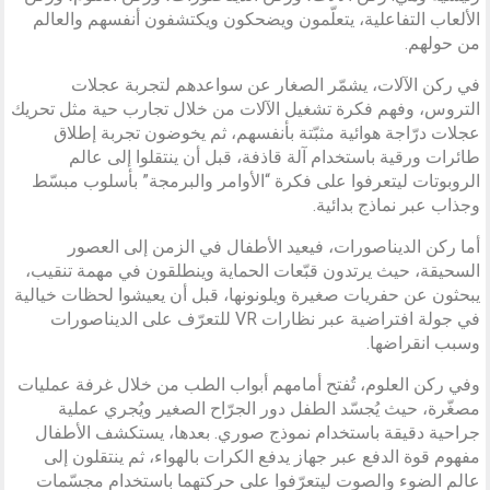
الألعاب التفاعلية، يتعلّمون ويضحكون ويكتشفون أنفسهم والعالم
من حولهم.
في ركن الآلات، يشمّر الصغار عن سواعدهم لتجربة عجلات
التروس، وفهم فكرة تشغيل الآلات من خلال تجارب حية مثل تحريك
عجلات درّاجة هوائية مثبّتة بأنفسهم، ثم يخوضون تجربة إطلاق
طائرات ورقية باستخدام آلة قاذفة، قبل أن ينتقلوا إلى عالم
الروبوتات ليتعرفوا على فكرة “الأوامر والبرمجة” بأسلوب مبسّط
وجذاب عبر نماذج بدائية.
أما ركن الديناصورات، فيعيد الأطفال في الزمن إلى العصور
السحيقة، حيث يرتدون قبّعات الحماية وينطلقون في مهمة تنقيب،
يبحثون عن حفريات صغيرة ويلونونها، قبل أن يعيشوا لحظات خيالية
في جولة افتراضية عبر نظارات VR للتعرّف على الديناصورات
وسبب انقراضها.
وفي ركن العلوم، تُفتح أمامهم أبواب الطب من خلال غرفة عمليات
مصغّرة، حيث يُجسّد الطفل دور الجرّاح الصغير ويُجري عملية
جراحية دقيقة باستخدام نموذج صوري. بعدها، يستكشف الأطفال
مفهوم قوة الدفع عبر جهاز يدفع الكرات بالهواء، ثم ينتقلون إلى
عالم الضوء والصوت ليتعرّفوا على حركتهما باستخدام مجسّمات