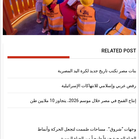
RELATED POST
بنات مصر تكتب تاريخ جديد لكرة اليد المصرية
رفض عربي وإسلامي للانتهاكات الإسرائيلية
إنتاج القمح في مصر خلال موسم 2026، يتجاوز 10 ملايين طن
وجهات “شروق”.. مساحات صُممت لتجعل الحركة وأنماط
الحياة الصحية جزءاً طبيعياً من الحياة اليومية