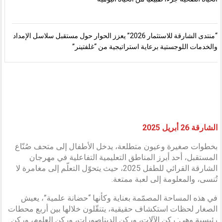
“منتدى الشارقة للاستثمار 2026” يعزز الحوار حول مستقبل سلاسل الإمداد
والخدمات اللوجستية برعاية استراتيجية من “غلفتينر”
الشارقة 26 أبريل 2025
بخطوات صغيرة وعيون متطلعة، يدخل الأطفال إلى متحف صُنّاع
المستقبل، أحد أبرز المناطق التعليمية التفاعلية في مهرجان
الشارقة القرائي للطفل 2025، حيث يتحوّل التعلّم إلى مغامرة لا
تُنسى، والمعلومة إلى لعبة ممتعة.
في هذه المساحة المصمّمة بعناية وكأنها “حضانة علمية”، يعيش
الصغار لحظات استكشاف حقيقية، يتنقّلون خلالها بين أربع محطات
رئيسية وهي: ركن الآلات، وركن الديناصورات، وركن العلوم، وركن