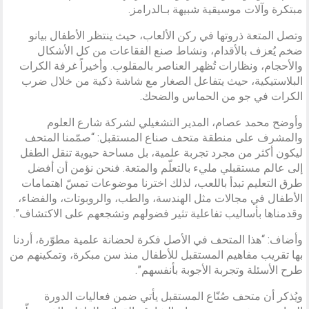
مبتكرة وآلات موسيقية شبيهة بـالدرامز.
وتصل المتعة ذروتها في ركن الألعاب، حيث ينتظر الأطفال بيانو
ضخم يُعزف بالأقدام، ونشاط صنع الفقاعات من كل الأشكال
والأحجام، ونظارات تُظهر العناصر بالمقلوب. وأخيراً غرفة الكرات
البلاستيكية، حيث يتفاعل الصغار مع شاشة ذكية من خلال ضرب
الكرات في جو من الحماس والضحك.
وأوضح محمد عصام، المدير التشغيلي لشركة شارع العلوم
والمشرف على منطقة متحف صناع المستقبل: “صمّمنا المتحف
ليكون أكثر من مجرد تجربة علمية، بل مساحة حيوية تنقل الطفل
إلى عالم مستقبلي مليء بالتعلّم والمتعة. فنحن نؤمن أن أفضل
طرق التعليم تبدأ باللعب، لذلك اخترنا موضوعات تمسّ اهتمامات
الأطفال في مجالات مثل الهندسة، والطب، والروبوتات، والفضاء،
وقدمناها بأساليب تفاعلية تثير فضولهم وتشجعهم على الاكتشاف”.
وأضاف: “هذا المتحف في الأصل فكرة لحضانة علمية مطوّرة، أردنا
بها تقريب مفاهيم المستقبل للأطفال منذ سن مبكرة، وتمكينهم من
طرح الأسئلة وتجربة الأجوبة بأنفسهم”.
ويُذكر أن متحف صُنّاع المستقبل يأتي ضمن فعاليات الدورة