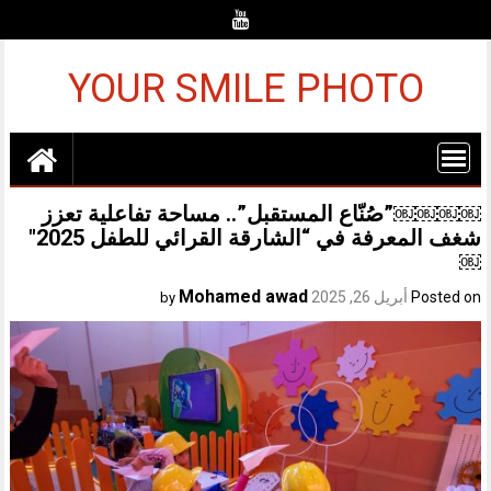
Ski
t
conten
YOUR SMILE PHOTO
￼￼￼￼”صُنّاع المستقبل”.. مساحة تفاعلية تعزز
شغف المعرفة في “الشارقة القرائي للطفل 2025″
￼
Mohamed awad
Posted on
أبريل 26, 2025
by