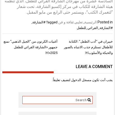
السادسة عشرة من مهرجان الشارقة القرائي للطفل، الذي تنظّمه
هيئة الشارقة للكتاب في مركز إكسبو الشارقة، تحت شعار
“لتغمرك الكتب”، ويستمر حتى الرابع من مايو المقبل.
Posted in
الرئيسية
,
تعليم
,
ثقافة و فن
Tagged
#الشارقة
,
#الشارقة_القرائي_للطفل
تصفّح
خبيران في “أدب الطفل”: الكتابة
أغنيات الكرتون من “الجيل الذهبي” تمتع
المقالات
للأطفال تستلزم جذب الانتباه بالصور
جمهور «الشارقة القرائي للطفل
والحبكة والأسلوب￼
2025»￼
LEAVE A COMMENT
يجب أنت تكون
مسجل الدخول
لتضيف تعليقاً.