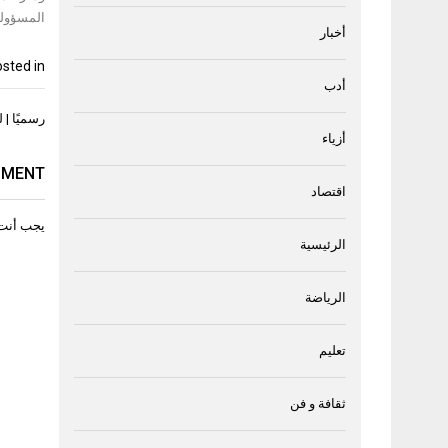
المسؤولة
أخبار
sted in
أدب
تصفّح
رسميًا |
المقال
أزياء
MMENT
اقتصاد
يجب أنت
الرئيسية
الرياضة
تعليم
ثقافة و فن