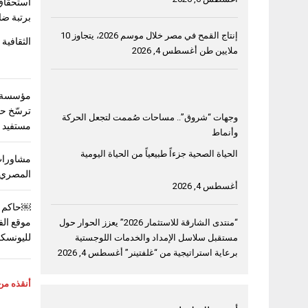
استحقاق
برتبة ضا
إنتاج القمح في مصر خلال موسم 2026، يتجاوز 10
الثقافية 
ملايين طن
أغسطس 4, 2026
مؤسسة خ
وجهات “شروق”.. مساحات صُممت لتجعل الحركة
مستفيد في 3 دول ع
وأنماط
الحياة الصحية جزءاً طبيعياً من الحياة اليومية
مشاورات
المصري 
أغسطس 4, 2026
￼حاكم ا
موقع الف
“منتدى الشارقة للاستثمار 2026” يعزز الحوار حول
لليونسك
مستقبل سلاسل الإمداد والخدمات اللوجستية
برعاية استراتيجية من “غلفتينر”
أغسطس 4, 2026
أنقذه من 