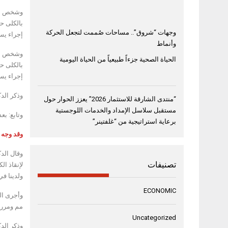
وشخص الد
بالكلى ح
وجهات “شروق”.. مساحات صُممت لتجعل الحركة
إجراء يس
وأنماط
وشخص الد
الحياة الصحية جزءاً طبيعياً من الحياة اليومية
بالكلى ح
إجراء يس
وذكر الدك
“منتدى الشارقة للاستثمار 2026” يعزز الحوار حول
مستقبل سلاسل الإمداد والخدمات اللوجستية
وتابع: بع
برعاية استراتيجية من “غلفتينر”
وقد وجه 
وقال الدك
تصنيفات
ولدينا ف
ECONOMIC
مم ومرر 
Uncategorized
وذكر الدك