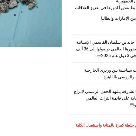
 الجمهورية
بط تقديراً لدورها في تعزيز العلاقات
بين الإمارات وإيطاليا
الد بن سلطان القاسمي الإنسانية
ترسّخ حضورها العالمي بوصولها إلى 36 ألف
ام 2025￼
 سياسية بين وزيرى الخارجية
والروسي بالقاهرة
لشارقة يشهد الحفل الرسمي لإدراج
اية على قائمة التراث العالمي
و￼
جلطة كبيرة بالمثانة واستئصال الكلية