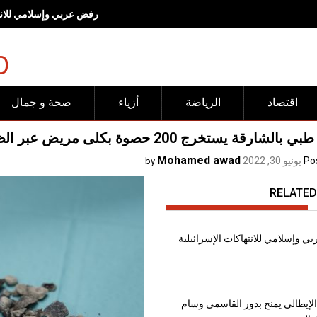
رفض عربي وإسلامي للانته
O
اقتصاد
الرياضة
أزياء
صحة و جمال
الشارقة يستخرج 200 حصوة بكلى مريض عبر الظهر
Mohamed awad
Po
يونيو 30, 2022
by
RELATED
 وإسلامي للانتهاكات الإسرائيلية
لإيطالي يمنح بدور القاسمي وسام