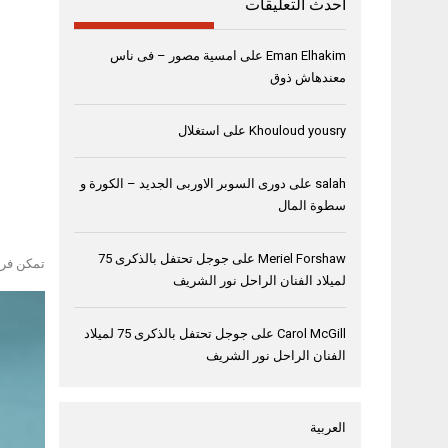
أحدث التعليقات
Eman Elhakim
على
امسية مصور – فى ناس
معندهاش ذوق
Khouloud yousry
على
استغلال
salah
على
دورى السوبر الاوربى الجديد – الكورة و
سطوة المال
Meriel Forshaw
على
جوجل تحتفل بالذكرى 75
تمكن فريق 
لميلاد الفنان الراحل نور الشريف
Carol McGill
على
جوجل تحتفل بالذكرى 75 لميلاد
الفنان الراحل نور الشريف
العربية