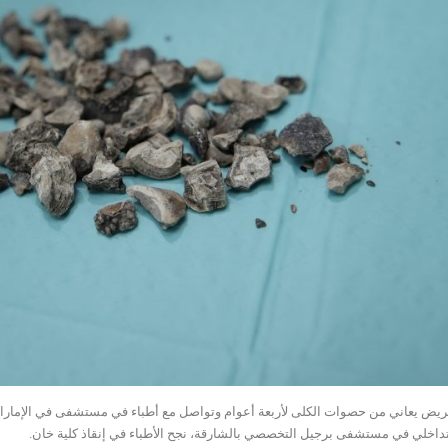
ريض يعاني من حصوات الكلى لأربعة أعوام وتواصل مع أطباء في مستشفى في الإمارات 
تداخلي في مستشفى برجيل التخصصي بالشارقة، نجح الأطباء في إنقاذ كلية خان.