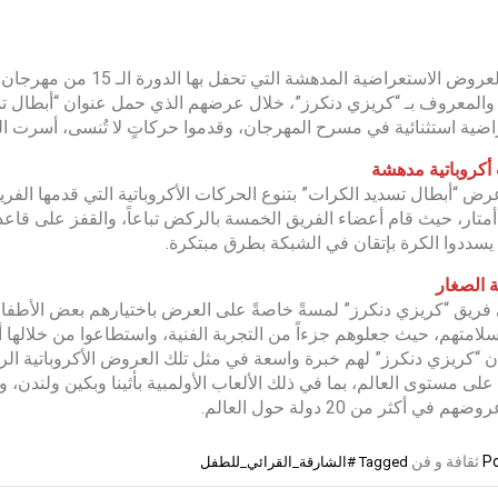
ضمن العروض الاستعراضية 
، والمعروف بـ “كريزي دنكرز”، خلال عرضهم الذي حمل عنوان “أبطال ت
ضية استثنائية في مسرح المهرجان، وقدموا حركاتٍ لا تُنسى، أسرت ال
أكروباتية مدهشة
رض “أبطال تسديد الكرات” بتنوع الحركات الأكروباتية التي قدمها الفر
 أمتار، حيث قام أعضاء الفريق الخمسة بالركض تباعاً، والقفز على ق
يسددوا الكرة بإتقان في الشبكة بطرق مبتكرة.
 الصغار
فريق “كريزي دنكرز” لمسةً خاصةً على العرض باختيارهم بعض الأطف
امتهم، حيث جعلوهم جزءاً من التجربة الفنية، واستطاعوا من خلالها 
ن “كريزي دنكرز” لهم خبرة واسعة في مثل تلك العروض الأكروباتية الر
على مستوى العالم، بما في ذلك الألعاب الأولمبية بأثينا وبكين ولندن، 
هم في أكثر من 20 دولة حول العالم.
Po
ثقافة و فن
Tagged
#الشارقة_القرائي_للطفل