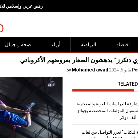
رفض عربي وإسلامي للانته
O
اقتصاد
الرياضة
أزياء
صحة و جمال
ي دنكرز” يدهشون الصغار بعروضهم الأكروباتي
Mohamed awad
Po
مايو 6, 2024
by
RELATED
شارقة للدراسات اللغوية والمعجمية
تقبال المؤلفات المتخصصة بجوائز
 للكتاب” تعزز التواصل بين لغات