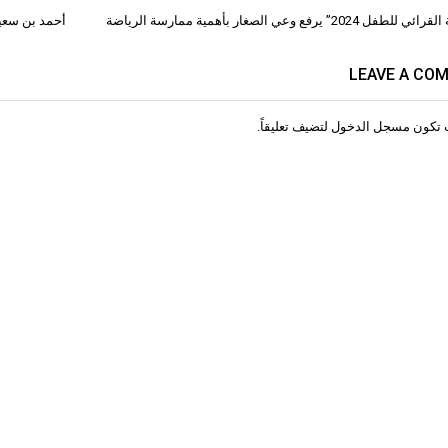
2024” يرفع وعي الصغار بأهمية ممارسة الرياضة
أحمد بن سعيد يكرم 265 من خريجي جامعة د
ات
LEAVE A CO
 تكون
مسجل الدخول
لتضيف تعليقاً.