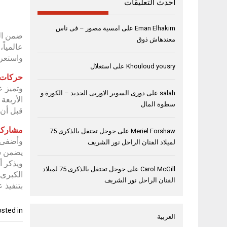
أحدث التعليقات
Eman Elhakim
على
امسية مصور – فى ناس
معندهاش ذوق
عالمياً
واستعرا
Khouloud yousry
على
استغلال
حركات 
وتميز ع
salah
على
دورى السوبر الاوربى الجديد – الكورة و
الأربعة
سطوة المال
قبل أن 
مشاركة
Meriel Forshaw
على
جوجل تحتفل بالذكرى 75
وأضفى 
لميلاد الفنان الراحل نور الشريف
يضمن سل
ويذكر أ
Carol McGill
على
جوجل تحتفل بالذكرى 75 لميلاد
الكبرى 
الفنان الراحل نور الشريف
بتنفيذ عروض
sted in
العربية