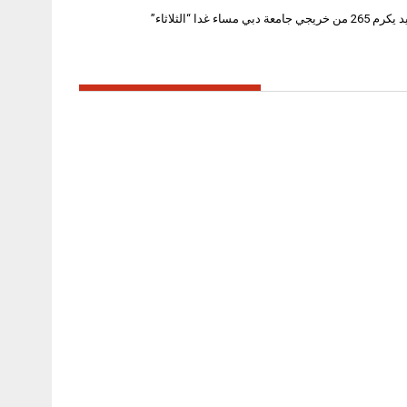
بي مساء غدا “الثلاثاء”