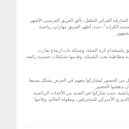
المدهشة التي تحفل بها الدورة الـ 15 من مهرجان الشارقة القرائي للطفل، تألق الفريق الفرنسي الأشهر
سديد الكرات”، حيث أظهر الفريق مهاراتٍ رياضية
جمهور.
يق باستخدام كرة السلة، وشبكة ذات ارتفاع يقارب
اعدة مطاطية تحت الشبكة، وقدموا تشكيلات جسدية رائعة،
ال من الحضور ليشاركوا معهم في العرض بشكل بسيط
أن يدهشوا الحضور.
ياضية، حيث شاركوا في العديد من الأحداث الرياضية
والدوري الأميركي للمحترفين، وبطولة العالم، وقاموا