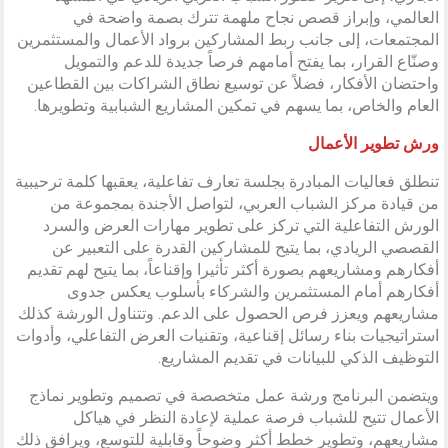
العالمي، وإبراز قصص نجاح ملهمة تترك بصمة واضحة في
المجتمعات، إلى جانب ربط المشاركين برواد الأعمال والمستثمرين
وصنّاع القرار، بما يفتح أمامهم فرصاً جديدة للدعم والتمويل
واحتضان الأفكار، فضلاً عن توسيع نطاق الشراكات بين القطاعين
العام والخاص، بما يسهم في تمكين المشاريع الشبابية وتطويرها.
ورش تطوير الأعمال
تنطلق فعاليات المبادرة بجلسة تعارف تفاعلية، يعقبها كلمة ترحيبية
من قيادة مركز الشباب العربي، لتواصل الأجندة بمجموعة من
الورش التفاعلية التي تركز على تطوير مهارات العرض والسرد
القصصي الريادي، بما يتيح للمشاركين القدرة على التعبير عن
أفكارهم ومشاريعهم بصورة أكثر تأثيرا وإقناعاً، بما يتيح لهم تقديم
أفكارهم أمام المستثمرين والشركاء بأسلوب يعكس جدوى
مشاريعهم ويعزز فرص الحصول على الدعم. وتتناول الورشة كذلك
استراتيجيات بناء رسائل إقناعية، وتقنيات العرض التفاعلي، وأدوات
التوظيف الذكي للبيانات في تقديم المشاريع.
ويتضمن البرنامج ورشة عمل متخصصة في تصميم وتطوير نماذج
الأعمال تتيح للشباب فرصة عملية لإعادة النظر في هياكل
مشاريعهم، وتطوير خطط أكثر وضوحاً وقابلية للتوسع، ويرافق ذلك