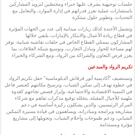
جلسات توجيهية يشرف عليها خبراء ومختصّين لتزويد المشاركين
باستشارات عملية تعزز قدراتهم في إدارة الموارد، والتعامل مع
التحديات، وتطوير حلول مبتكرة.
وتشمل الأجندة كذلك زيارات ميدانية إلى عدد من الجهات المؤثرة
في قطاع ريادة الأعمال والابتكار بالإمارات، يلتقي خلالها
المشاركون بممثلي القطاع الخاص في حلقات نقاشية شبابية، توفر
لهم مساحة للحوار وتبادل التجارب، وتوسيع شبكة العلاقات، بما
يعزز فرص التعاون والشراكة بين الرواد، ومع الشركاء والخبراء.
تكريم الرواد والمبدعين
وتستضيف “أكاديمية أنور قرقاش الدبلوماسية” حفل تكريم الرواد
في خطوة تهدف إلى تمكين الشباب، وترسيخ مكانتهم كعنصر فاعل
في التنمية الاقتصادية والاجتماعية، وإبراز قصص نجاحهم كقدوة
ملهمة للأجيال المقبلة، يتخلله توقيع مذكرات تفاهم مع شركاء
المركز الرئيسيين، والذين يشكلون ركيزة أساسية في دعم
مشاريعه وبرامجه ومبادراته، ويساهمون في قيادة مسيرة التمكين
الشبابي، ودعم طموحات وأحلام الشباب، وتحويلها إلى مشاريع
مؤثرة ومستدامة.