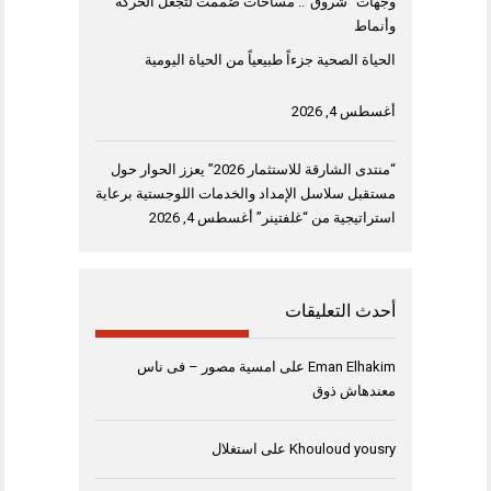
وجهات “شروق”.. مساحات صُممت لتجعل الحركة
وأنماط
الحياة الصحية جزءاً طبيعياً من الحياة اليومية
أغسطس 4, 2026
“منتدى الشارقة للاستثمار 2026” يعزز الحوار حول
مستقبل سلاسل الإمداد والخدمات اللوجستية برعاية
استراتيجية من “غلفتينر”
أغسطس 4, 2026
أحدث التعليقات
Eman Elhakim
على
امسية مصور – فى ناس
معندهاش ذوق
Khouloud yousry
على
استغلال