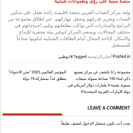
منصة مبنية على رؤى وطموحات شبابية
ويُعد مركز الشباب العربي منصة إقليمية رائدة تعمل على تمكين
الشباب وتعزيز قدراتهم وصقل مهاراتهم، عبر إطلاق مجموعة من
البرامج والمبادرات التي تواكب تطلعاتهم وتلبي احتياجاتهم في
مختلف المجالات، ويسعى المركز لتوفير بيئة محفزة للإبداع
والابتكار، لإتاحة المجال أمام الطاقات الشبابية ليكونوا صناعاً
للمستقبل.
Posted in
أخبار
,
الرئيسية
Tagged
#ابوظبي
تصفّح
مجموعة رانا تكشف عن مركز تصنيع
المؤتمر العالمي 2025 “نحن الاحتواء”
المقالات
ذكي لبناء 150 صناعة ستولد مبيعات
ينطلق غداً بمشاركة 74 دولة
سنوية بقيمة 6 مليارات دولار أمريكي في
دولة الإمارات العربية المتحدة￼
LEAVE A COMMENT
يجب أنت تكون
مسجل الدخول
لتضيف تعليقاً.