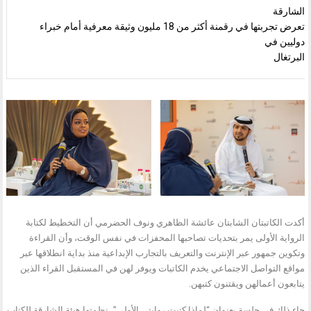
الشارقة
تعرض تجربتها في رقمنة أكثر من 18 مليون وثيقة معرفية أمام خبراء
دوليين في
البرتغال
أكدت الكاتبتان الشابتان عائشة الظاهري ونوف الحضرمي أن التخطيط لكتابة
الرواية الأولى يمر بتحديات تصاحبها المحفزات في نفس الوقت، وأن القراءة
وتكوين جمهور عبر الإنترنت والتعريف بالتجارب الإبداعية منذ بداية انطلاقها عبر
مواقع التواصل الاجتماعي يخدم الكاتبات ويوفر لهن في المستقبل القراء الذين
يتابعون أعمالهن ويقتنون كتبهن.
جاء ذلك في جلسة بعنوان “لماذا كتبت روايتي الأولى”، نظمتها هيئة الشارقة للكتاب