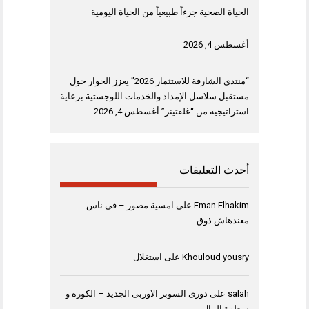
الحياة الصحية جزءاً طبيعياً من الحياة اليومية
أغسطس 4, 2026
“منتدى الشارقة للاستثمار 2026” يعزز الحوار حول
مستقبل سلاسل الإمداد والخدمات اللوجستية برعاية
استراتيجية من “غلفتينر”
أغسطس 4, 2026
أحدث التعليقات
Eman Elhakim
على
امسية مصور – فى ناس
معندهاش ذوق
Khouloud yousry
على
استغلال
salah
على
دورى السوبر الاوربى الجديد – الكورة و
سطوة المال