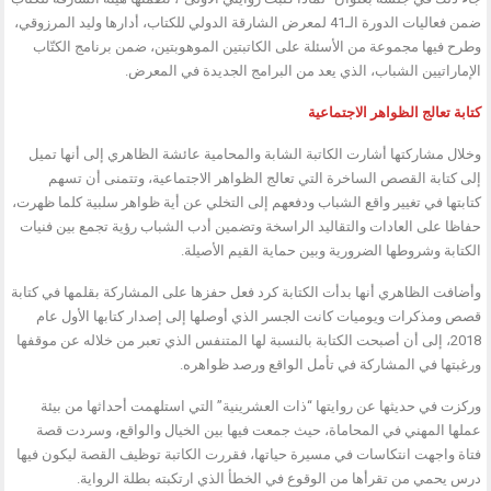
ضمن فعاليات الدورة الـ41 لمعرض الشارقة الدولي للكتاب، أدارها وليد المرزوقي،
وطرح فيها مجموعة من الأسئلة على الكاتبتين الموهوبتين، ضمن برنامج الكتّاب
الإماراتيين الشباب، الذي يعد من البرامج الجديدة في المعرض.
كتابة تعالج الظواهر الاجتماعية
وخلال مشاركتها أشارت الكاتبة الشابة والمحامية عائشة الظاهري إلى أنها تميل
إلى كتابة القصص الساخرة التي تعالج الظواهر الاجتماعية، وتتمنى أن تسهم
كتابتها في تغيير واقع الشباب ودفعهم إلى التخلي عن أية ظواهر سلبية كلما ظهرت،
حفاظا على العادات والتقاليد الراسخة وتضمين أدب الشباب رؤية تجمع بين فنيات
الكتابة وشروطها الضرورية وبين حماية القيم الأصيلة.
وأضافت الظاهري أنها بدأت الكتابة كرد فعل حفزها على المشاركة بقلمها في كتابة
قصص ومذكرات ويوميات كانت الجسر الذي أوصلها إلى إصدار كتابها الأول عام
2018، إلى أن أصبحت الكتابة بالنسبة لها المتنفس الذي تعبر من خلاله عن موقفها
ورغبتها في المشاركة في تأمل الواقع ورصد ظواهره.
وركزت في حديثها عن روايتها “ذات العشرينية” التي استلهمت أحداثها من بيئة
عملها المهني في المحاماة، حيث جمعت فيها بين الخيال والواقع، وسردت قصة
فتاة واجهت انتكاسات في مسيرة حياتها، فقررت الكاتبة توظيف القصة ليكون فيها
درس يحمي من تقرأها من الوقوع في الخطأ الذي ارتكبته بطلة الرواية.