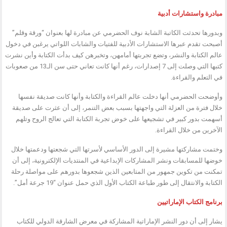
مبادرة واستشارات أدبية
وبدورها تحدثت الكاتبة الشابة نوف الحضرمي عن مبادرة لها بعنوان “ورقة وقلم”
أصبحت تقدم عبرها الاستشارات الأدبية للفتيات والشابات اللواتي يرغبن في دخول
عالم الكتابة والنشر، وتضع تجربتها أمامهن، وتخبرهن كيف بدأت الكتابة وأين نشرت
كتبها التي وصلت إلى 7 إصدارات، رغم أنها كانت تعاني حتى سن الـ13 من صعوبات
في التعلم والقراءة.
وأوضحت الحضرمي أنها دخلت عالم القراءة والكتابة وأنها كانت صديقة نفسها
خلال فترة من العزلة التي واجهتها بسبب بعض التنمر، إلى أن عثرت على صديقة
أسهمت بدور كبير في تشجيعها على خوض تجربة الكتابة التي تعالج الروح وتلهم
الآخرين من خلال القراءة.
وختمت مشاركتها مشيرة إلى الدور الأساسي لأسرتها التي شجعتها ودعمتها خلال
خوضها للمسابقات ونشر المشاركات الإبداعية في المنتديات الإلكترونية، إلى أن
تمكنت من تكوين جمهور من المتابعين الذين شجعوها بدورهم على مواصلة رحلة
الكتابة والانتقال إلى طور طباعة الكتاب الأول الذي حمل عنوان “19 جرعة أمل”.
برنامج الكتاب الإماراتيين
يشار إلى أن دور النشر الإماراتية المشاركة في معرض الشارقة الدولي للكتاب