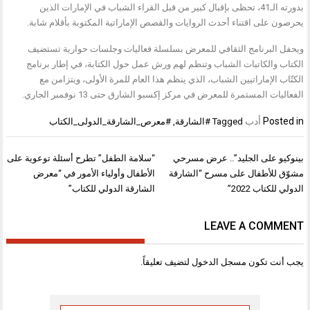
بدورته الـ41، تحظى بإقبال كبير من قبل القراء الشباب في الإمارات الذين
يحرصون على اقتناء أحدث الروايات والقصص الإماراتية المكتوبة بأقلام شابة.
ويحفل البرنامج الثقافي للمعرض بسلسلة فعاليات وجلسات حوارية تستضيف
الكتاب والكاتبات الشباب وتنظم لهم ورش عمل حول الكتابة، في إطار برنامج
الكتّاب الإماراتيين الشباب، الذي ينظم هذا العام للمرة الأولى، ويتزامن مع
الفعاليات المستمرة للمعرض في مركز إكسبو الشارق حتى 13 نوفمبر الجاري.
Posted in
أدب
Tagged
#الشارقة
,
#معرص_الشارقة_الدولى_الكتاب
تصفّح
بينوكيو على الجليد”.. عرض مسرحي
“سلامة الطفل” تطرح أسئلة توعوية على
المقالات
مشوّق للأطفال على مسرح “الشارقة
الأطفال وأولياء الأمور في “معرض
الدولي للكتاب 2022”
الشارقة الدولي للكتاب”
LEAVE A COMMENT
يجب أنت تكون
مسجل الدخول
لتضيف تعليقاً.