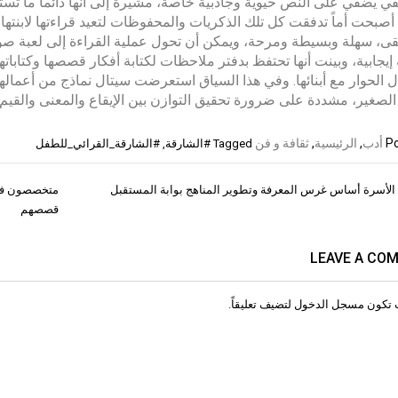
ي يضفي على النص حيوية وجاذبية خاصة، مشيرة إلى أنها دائماً ما تستح
أصبحت أماً تدفقت كل تلك الذكريات والمحفوظات لتعيد قراءتها لابنتها
ى، سهلة وبسيطة ومرحة، ويمكن أن تحول عملية القراءة إلى لعبة صوت
إيجابية، وبينت أنها تحتفظ بدفتر ملاحظات لكتابة أفكار قصصها وكتاباتها
 الحوار مع أبنائها. وفي هذا السياق استعرضت سيتال نماذج من أعمالها
الصغير، مشددة على ضرورة تحقيق التوازن بين الإيقاع والمعنى والقيم و
Po
أدب
,
الرئيسية
,
ثقافة و فن
Tagged
#الشارقة
,
#الشارقة_القرائي_للطفل
 الأسرة أساس غرس المعرفة وتطوير المناهج بوابة المستقبل
متخصصون في 
ات
قصصهم
LEAVE A CO
 تكون
مسجل الدخول
لتضيف تعليقاً.