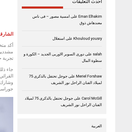
أحدث التعليقات
Eman Elhakim
على
امسية مصور – فى ناس
معندهاش ذوق
الشارقة، 29 أبريل
Khouloud yousry
على
استغلال
أكد متخ
مشددين 
salah
على
دورى السوبر الاوربى الجديد – الكورة و
تجربة ح
سطوة المال
القرائي
Meriel Forshaw
على
جوجل تحتفل بالذكرى 75
وشارك ف
لميلاد الفنان الراحل نور الشريف
جوراسيا
Carol McGill
على
جوجل تحتفل بالذكرى 75 لميلاد
الفنان الراحل نور الشريف
العربية