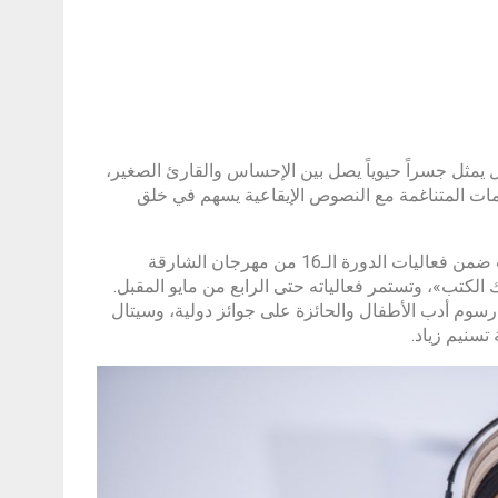
 يمثل جسراً حيوياً يصل بين الإحساس والقارئ الصغير،
ات المتناغمة مع النصوص الإيقاعية يسهم في خلق
جاء ذلك خلال جلسة حوارية بعنوان «روعة القوافي في كتب الأطفال»، أقيمت ضمن فعاليات الدورة الـ16 من مهرجان الشارقة
الكتب»، وتستمر فعالياته حتى الرابع من مايو المقبل.
وم أدب الأطفال والحائزة على جوائز دولية، وسيتال
تسنيم زياد.