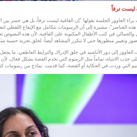
 ليست ترفاً
براء العاوور الجلسة بقولها: “إن القافية ليست ترفاً، بل هي جسر بين
هذه العناصر”، مشيرة إلى أن الرسومات تتكامل مع الإيقاع اللفظي لتعز
والجمالي في كتب الأطفال المكتوبة على القافية، لأن هذه النصوص تخ
لصور وتغيير منظورها حتى لا تتكرر المشاهد أيضاً، لخلق تجربة حسية مت
العاوور إلى دور الأناشيد في خلق الإدراك والترابط العاطفي، ما يجعل 
ى جذب الانتباه، تماماً مثل الرسوم التي تخدم القصة بشكل فعال، لأن 
يم التي وردت في الحكاية أو القصة، كما قدمت نماذج من رسومات كتبها