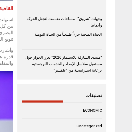
القافية
وجهات “شروق”.. مساحات صُممت لتجعل الحركة
استهلت 
وأنماط
بين كل 
البصري 
الحياة الصحية جزءاً طبيعياً من الحياة اليومية
تنويع ا
وأشارت 
قدرة عل
“منتدى الشارقة للاستثمار 2026” يعزز الحوار حول
والمفاه
مستقبل سلاسل الإمداد والخدمات اللوجستية
برعاية استراتيجية من “غلفتينر”
تصنيفات
ECONOMIC
Uncategorized