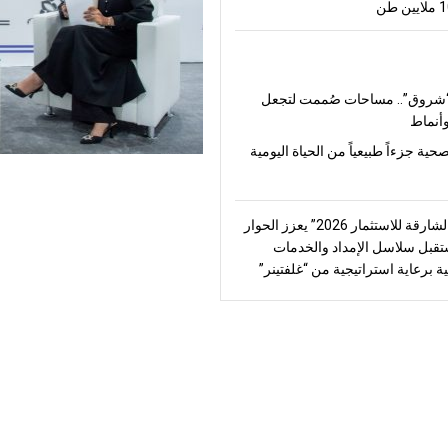
شروق”.. مساحات صُممت لتجعل
أنماط
صحية جزءاً طبيعياً من الحياة اليومية
“منتدى الشارقة للاستثمار 2026” يعزز الحوار
قبل سلاسل الإمداد والخدمات
ة برعاية استراتيجية من “غلفتينر”