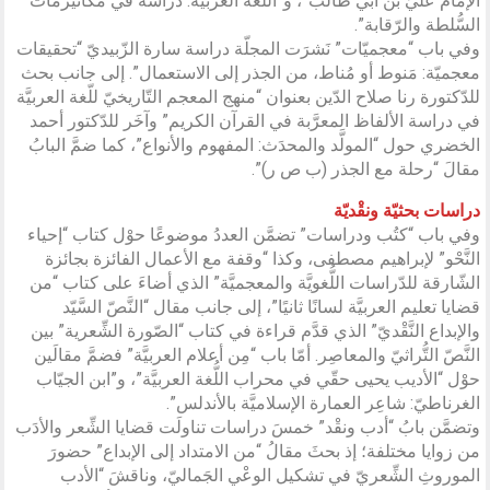
الإمام عليّ بن أبي طالب”، و”اللُّغة العربيَّة: دراسة في مكانيزمات
السُّلطة والرّقابة”.
وفي باب “معجميّات” نَشرَت المجلّة دراسة سارة الزّبيديّ “تحقيقات
معجميّة: مَنوط أو مُناط، من الجذر إلى الاستعمال”. إلى جانب بحث
للدّكتورة رنا صلاح الدّين بعنوان “منهج المعجم التّاريخيّ للّغة العربيَّة
في دراسة الألفاظ المعرَّبة في القرآن الكريم” وآخَر للدّكتور أحمد
الخضري حول “المولَّد والمحدَث: المفهوم والأنواع”، كما ضمَّ البابُ
مقالَ “رحلة مع الجذر (ب ص ر)”.
دراسات بحثيّة ونقْديّة
وفي باب “كتُب ودراسات” تضمَّن العددُ موضوعًا حوْل كتاب “إحياء
النَّحْو” لإبراهيم مصطفى، وكذا “وقفة مع الأعمال الفائزة بجائزة
الشّارقة للدّراسات اللُّغويَّة والمعجميَّة” الذي أضاءَ على كتاب “من
قضايا تعليم العربيَّة لسانًا ثانيًا”، إلى جانب مقال “النَّصّ السَّيّد
والإبداع النَّقْديّ” الذي قدَّم قراءة في كتاب “الصّورة الشِّعرية” بين
النَّصّ التُّراثيّ والمعاصِر. أمّا باب “مِن أعلام العربيَّة” فضمَّ مقالَين
حوْل “الأديب يحيى حقّي في محراب اللُّغة العربيَّة”، و”ابن الجيّاب
الغرناطيّ: شاعِر العمارة الإسلاميَّة بالأندلس”.
وتضمَّن بابُ “أدب ونقْد” خمسَ دراسات تناولَت قضايا الشِّعر والأدَب
من زوايا مختلفة؛ إذ بحثَ مقالُ “من الامتداد إلى الإبداع” حضورَ
الموروثِ الشِّعريّ في تشكيل الوعْي الجَماليّ، وناقشَ “الأدب