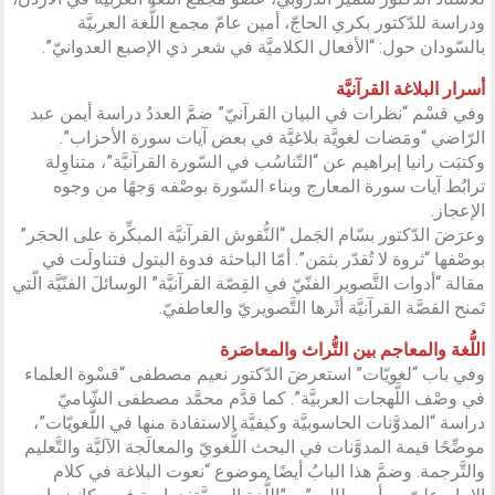
ودراسة للدّكتور بكري الحاجّ، أمين عامّ مجمع اللُّغة العربيَّة
بالسّودان حول: “الأفعال الكلاميَّة في شعر ذي الإصبع العدوانيّ”.
أسرار البلاغة القرآنيَّة
وفي قسْم “نظرات في البيان القرآنيّ” ضمَّ العددُ دراسة أيمن عبد
الرّاضي “ومَضات لغويَّة بلاغيَّة في بعض آيات سورة الأحزاب”.
وكتبَت رانيا إبراهيم عن “التّناسُب في السّورة القرآنيَّة”، متناوِلة
ترابُط آيات سورة المعارج وبناء السّورة بوصْفه وَجهًا من وجوه
الإعجاز.
وعرَضَ الدّكتور بسّام الجَمل “النُّقوش القرآنيَّة المبكِّرة على الحجَر”
بوصْفها “ثروة لا تُقدّر بثمَن”. أمّا الباحثة فدوة البتول فتناولَت في
مقالة “أدوات التَّصوير الفنّيّ في القِصّة القرآنيَّة” الوسائلَ الفنّيَّة الّتي
تَمنح القصَّة القرآنيَّة أثَرها التَّصويريّ والعاطفيّ.
اللُّغة والمعاجم بين التُّراث والمعاصَرة
وفي باب “لغويّات” استعرضَ الدّكتور نعيم مصطفى “قسْوة العلماء
في وصْف اللَّهجات العربيَّة”. كما قدَّم محمَّد مصطفى الشّاميّ
دراسة “المدوَّنات الحاسوبيَّة وكيفيَّة الاستفادة منها في اللُّغويّات”،
موضِّحًا قيمة المدوَّنات في البحث اللُّغويّ والمعالَجة الآليَّة والتَّعليم
والتَّرجمة. وضمَّ هذا البابُ أيضًا موضوع “نعوت البلاغة في كلام