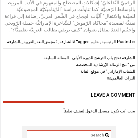
الرقميّ التّفاعليّ” إشكالاتِ المصطلح والمفهوم في الأدب المرتبِط
بالوسائط الرّقميَّة. كما تناولَت دراسة “الدّيناميكيَّة الموضوعيَّة
للحيْدة والانتقال” آليَّات الحِجاج في الشِّعر العربيِّ، إضافة إلى قراءة
نقديَّة لقصيدة “محاكاة الرّموش” للشّاعرة الإماراتيَّة جميلة الرّويحي.
واختُتم العددُ بمقال بعنوان: “كيف نرتقي بطالب العربيَّة تعليميًّا؟”.
Posted in
الرئيسية
,
تعليم
Tagged
#الشارقة
,
#مجمع_اللغة_العربية_بالشارقة
تصفّح
الشارقة تفتح باب الترشح للدورة الأولى
المقالة السابقة
المقالات
من “منح الزمالة الإرشادية المخصصة
للشباب الإماراتي” في موقع الفاية
للتراث العالمي￼
LEAVE A COMMENT
يجب أنت تكون
مسجل الدخول
لتضيف تعليقاً.