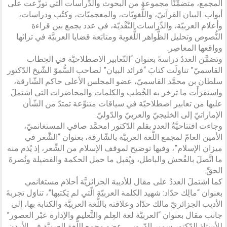
المجمع، متضمِّنًا مجموعة من البحوث والدِّراسات الّتي توزَّعت على
أبواب: البيان القرآنيّ، واللُّغويّات، والمعجميّات، وكتُب ودراسات،
وأعلام العربيّة، والدِّراسات النَّقْديّة، في عدد يجمع بين قراءة
النُّصوص وتحليل الظَّواهر اللُّغوية ومتابَعة قضايا العربيَّة في تراثها
وواقعها المعاصِر.
وتضمَّن العددُ دراسةً بعنوان “التّعابير الاصطلاحيَّة في الخِطاب
القاسميّ” تناولَت كتابَ “فرائد البيان” لصاحب السُّموّ الشّيخ الدّكتور
سلطان بن محمَّد القاسميّ، عضو المجلس الأعلى حاكم الشّارقة،
واستقرَأَت ما تزخر به الخُطب والكلمات والمحاضرات التي اشتملَ
عليها من تعابير اصطلاحيّة في سياقات متنوِّعة تمتدّ من الشّأن
الإماراتيّ إلى الخليجيّ والعربيّ والدّوليّ.
وجاءت افتتاحيَّةُ العدد بقلم الدّكتور امحمَّد صافي المستغانميّ،
الأمين العامّ لمجمع اللُّغة العربيَّة بالشّارقة، بعنوان “الشِّعر في
ميزان الإسلام”، وفيها توضيح لموقف الإسلام من الشِّعر، إذ يُذم منه
ما اتَّصلَ بالفُحش والباطل، ويُقبل ما حمل الحكمة والفضيلة ونُصرةَ
الحقِّ.
كما اشتملَ العددُ على مقال للأديبة الجزائريَّة أحلام مستغانمي
بعنوان “مالِك حدّاد: شهيد الكلمة العربيّة الّتي لم يَكتبها”، تناوَل تجربةَ
الأديب الجزائريّ مالك حدّاد وعلاقته باللُّغة العربيَّة والكتابة بها، إلى
جانب مقال بعنوان “العربيَّة لغة العِلم والتَّعليم والإدارة عبْر العصور”
للأستاذ الدّكتور سمير الدّروبي، عضو مجمع اللُّغة العربيَّة في الأردن،