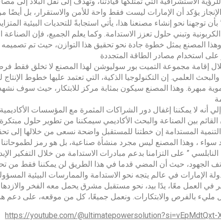
لرؤية الاستشرافية التي تمتلكها قيادتنا، وتهدف إلى نقل البلاد إلى مص
الإنجاز يؤكد أن الإمارات ليست فقط واحة للأمن والاستقرار، بل أيضًا مر
 بأن توجهنا نحو إنشاء مصنعنا هذا، يأتي استجابةً للتحديات البيئية الم
لكربونية وتبني حلول تعزز الاستدامة. وكما يعلم الجميع، فإن الصناعة الحدي
 وهذا المصنع يمثل خطوة جادة نحو تحقيق هذا التوازن، حيث تم تصميمه 
 على استخدام مصادر الطاقة المتجددة
ل إقامة مجموعة التميت بور سوليوشن لهذا المصنع لا تخلق فقط فرص 
ر والبحث العلمي. إن التكنولوجيا الذكية، التي تعتمد عليها خطوط الإنتاج
نموية مبهرة. وهذا المصنع سيكون بمثابة مركز للابتكار، حيث سوف نشه
ة
لي أنه لا يمكننا إغفال دور الشراكات المثمرة مع المؤسسات الأكاديمية 
 القائم بين الصناعة والبحث الأكاديمي سيمكننا من تطوير حلول مبتكر
لتنمية المستدامة إن خطتنا للمستقبل واضحة نسعى من خلالها إلى تحقيق 
سواء ، وهذا المصنع ليس مجرد منشأة صناعية، بل هو رمز لطموحاتنا في
 النابلسي ” على التزامنا بدعم مبادرات الاستدامة من خلال التفكير الإب
تف الجهود، حيث أن المضي قدما في هذا الطريق لن يمكننا فقط من تحقي
ولة الإمارات في عالم يتجه نحو الاستدامة والممارسات البيئية المسؤول
 في العمل معًا، يدًا بيد، نحو مستقبل مشرق يحمل معه الفخر والازدهار 
مليء بالفرص والابتكارات. ونعمل جميعًا، كل من موقعه، على دعم هذا ا
https://youtube.com/@ultimatepowersolution?si=vEpMdtQxt-