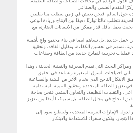
اف الدول الرائدة في مجالات الصناعة والطاقة النظيفة.
كزًا للتقدم العلمي والصناعي.
تزايدة حول العالم. فنحن نعيش في زمن يتطلب منا تقليص
ثة تتطلب غالبًا توازنًا دقيقًا بين الإنتاج وزيادة الوعي
بحيث يعمل بأقل قدر ممكن من الانبعاثات الضارة، مع
عمل جديدة، بل تساهم ايضا في بناء مجتمع واعٍ بأهمية
 لدينا، تسهم في تحسين الكفاءة، وتقليل الفاقد، وتحقيق
د عمليات تجريبية لنماذج جديدة من الطاقة وصناعات
ومراكز البحث التي تقدم المعرفة والتقنية الحديثة ، وهذا
ة تلبي احتياجات السوق المتغيرة وتساعد في تحقيق
الابتكار الناجح الذي يخدم الأغراض البيئية والصناعية
 تعزيز الطاقة المتجددة وتحقيق التنمية المستدامة
داعي، والتقنيات النظيفة، والتعاون المثمر. فنحن بحاجة
ق النجاح في مجال الطاقة، بل سيمكننا أيضًا من تعزيز
ة
لدولة الإمارات العربية المتحدة ، ولنتطلع سويا إلى
لإنجاز، ونكون سفراء للاستدامة والابتكار