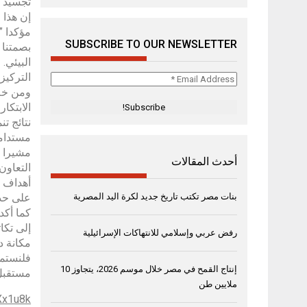
تجسيد ل
إن هذا 
مؤكدا ”
SUBSCRIBE TO OUR NEWSLETTER
بصمتنا ا
البيئي.
التركيز
Email
ومن خلا
Address
*
الابتكا
نتائج ت
مستدام
مشيرا إ
أحدث المقالات
التعاون
أهداف ا
على حد 
بنات مصر تكتب تاريخ جديد لكرة اليد المصرية
كما أكد
إلى تكا
رفض عربي وإسلامي للانتهاكات الإسرائيلية
مكانة د
فلنستمر
إنتاج القمح في مصر خلال موسم 2026، يتجاوز 10
مستقبل 
ملايين طن
Xx1u8k