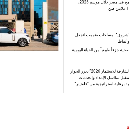
إنتاج القمح في مصر خلال موسم 2026،
شروق”.. مساحات صُممت لتجعل
أنماط
صحية جزءاً طبيعياً من الحياة اليومية
“منتدى الشارقة للاستثمار 2026” يعزز الحوار
قبل سلاسل الإمداد والخدمات
ة برعاية استراتيجية من “غلفتينر”
ة