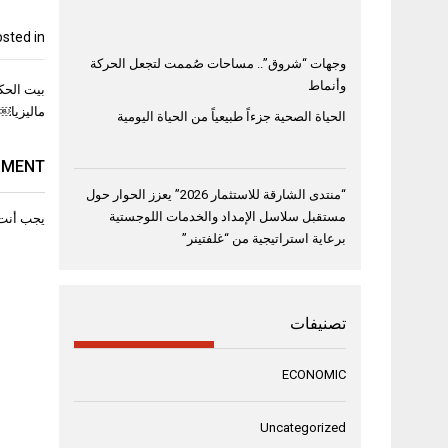
sted in
وجهات “شروق”.. مساحات صُممت لتجعل الحركة
تصفّح
وأنماط
بيت الحك
المقال
ماليزيا￼
الحياة الصحية جزءاً طبيعياً من الحياة اليومية
MMENT
“منتدى الشارقة للاستثمار 2026” يعزز الحوار حول
مستقبل سلاسل الإمداد والخدمات اللوجستية
يجب أنت
برعاية استراتيجية من “غلفتينر”
تصنيفات
ECONOMIC
Uncategorized