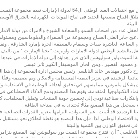
بالتزامن مع احتفالات العيد الوطنى ال54 لدولة الإما
اق افتتاح مصنعها الجديد فى انتاج المولدات الكهربائية بالشرق الأو
لبيئة
حفل عدد من اصحاب السمو والسعادة الشيوخ والامراء من دولة الامار
 الساعة العاشرة صباحا وسيقام بالمنطقة الحرة بإمارة الشارقة ، وتقد
حفل بالنشيد الوطني لدولة الامارات واوبريت ” تحيا الإمارات ” من تأل
التميت باور سوليوشن الذى قرر إهداؤه إلي دولة الإمارات في عيدها الو
و محمود القصير ، ومن الحان الموسيقار الكبير ثائر عيسى
 دكتور مهندس خالد النابلسي رئيس مجلس ادارة المجموعة إن هذا ا
يادتنا الرشيدة في تعزيز التنمية المستدامة والابتكار. وتم تصميمه وفقً
 بشكل ملموس، مما يسهم في تحقيق أهدافنا الوطنية في الاستدامة وتقلي
ماد التكنولوجيا المتقدمة، يقوم هذا المصنع بدمج الذكاء الاصطناعي ف
 وابتكارات صناعية تؤدي إلى تحسين جودة المنتجات وتقليل المخلفات، ك
 سيجعل من هذا المصنع مثالًا يُحتذى به في صناعة الطاقة
تنا الرشيدة قد أثبتت، عبر السنوات، التزامها بتعزيز القدرات الصناعية 
ة الاقتصاد الوطني. لذا، فإن هذا المصنع هو نقطة انطلاق نحو مستقبل
ي تحقيق التوازن بين التنمية والبيئة
لنابلسي ” أن افتتاح مجموعة التميت بور سوليوشن لهذا المصنع يتزامن مع