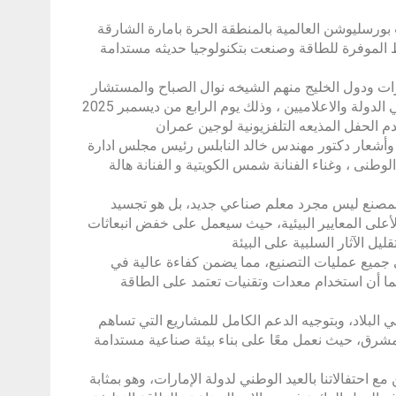
رات تقيم مجموعة التميت بورسليوشن العالمية بالمنطقة الحرة بامارة الشارقة
سط الموفرة للطاقة وصنعت بتكنولوجيا حديثه مستدامة
ات ودول الخليج منهم الشيخه نوال الصباح والمستشار
الشيخ دعيج جابر العلي الصباح ومجموعة من السفراء والدبلوماسيين ومسئولي الدولة والاعلاميين ، وذلك يوم الرابع من ديسمبر 2025
م الحفل المذيعه التلفزيونية لوجين عمران
يف وأشعار دكتور مهندس خالد النابلس رئيس مجلس ادارة
طنى ، وغناء الفنانة شمس الكويتية و الفنانة هالة
لمصنع ليس مجرد معلم صناعي جديد، بل هو تجسيد
ا لأعلى المعايير البيئية، حيث سيعمل على خفض انبعاثات
ل الآثار السلبية على البيئة
ي جميع عمليات التصنيع، مما يضمن كفاءة عالية في
ما أن استخدام معدات وتقنيات تعتمد على الطاقة
في البلاد، وبتوجيه الدعم الكامل للمشاريع التي تساهم
 مشرق، حيث نعمل معًا على بناء بيئة صناعية مستدامة
 احتفالاتنا بالعيد الوطني لدولة الإمارات، وهو بمثابة