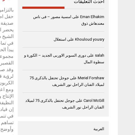
أحدث التعليقات
حفل اطل
Eman Elhakim
على
امسية مصور – فى ناس
صديقة ل
معندهاش ذوق
يحضر ال
Khouloud yousry
على
استغلال
في تمام
يبدأ ال
salah
على
دورى السوبر الاوربى الجديد – الكورة و
مجموعة 
سطوة المال
القصير 
وقد صرح
لرؤية ق
Meriel Forshaw
على
جوجل تحتفل بالذكرى 75
الكربون
لميلاد الفنان الراحل نور الشريف
ومع اعت
الإنتاج
Carol McGill
على
جوجل تحتفل بالذكرى 75 لميلاد
النظيفة
الفنان الراحل نور الشريف
إن قياد
في تنمي
تساهم ف
وأوضح ا
العربية