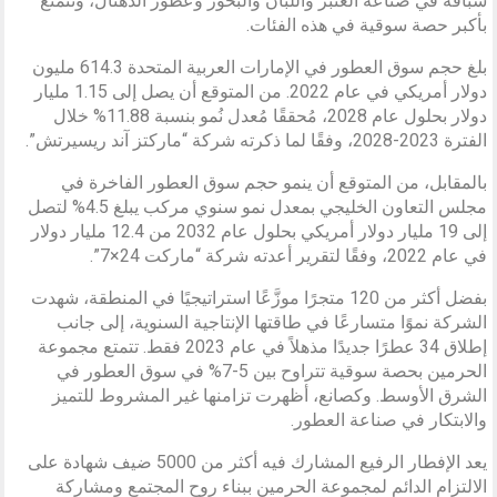
سباقة في صناعة العنبر واللبان والبخور وعطور الدهنال، وتتمتع
بأكبر حصة سوقية في هذه الفئات.
بلغ حجم سوق العطور في الإمارات العربية المتحدة 614.3 مليون
دولار أمريكي في عام 2022. من المتوقع أن يصل إلى 1.15 مليار
دولار بحلول عام 2028، مُحققًا مُعدل نُمو بنسبة 11.88% خلال
الفترة 2023-2028، وفقًا لما ذكرته شركة “ماركتز آند ريسيرتش”.
بالمقابل، من المتوقع أن ينمو حجم سوق العطور الفاخرة في
مجلس التعاون الخليجي بمعدل نمو سنوي مركب يبلغ 4.5% لتصل
إلى 19 مليار دولار أمريكي بحلول عام 2032 من 12.4 مليار دولار
في عام 2022، وفقًا لتقرير أعدته شركة “ماركت 24×7”.
بفضل أكثر من 120 متجرًا موزَّعًا استراتيجيًا في المنطقة، شهدت
الشركة نموًا متسارعًا في طاقتها الإنتاجية السنوية، إلى جانب
إطلاق 34 عطرًا جديدًا مذهلاً في عام 2023 فقط. تتمتع مجموعة
الحرمين بحصة سوقية تتراوح بين 5-7% في سوق العطور في
الشرق الأوسط. وكصانع، أظهرت تزامنها غير المشروط للتميز
والابتكار في صناعة العطور.
يعد الإفطار الرفيع المشارك فيه أكثر من 5000 ضيف شهادة على
الالتزام الدائم لمجموعة الحرمين ببناء روح المجتمع ومشاركة