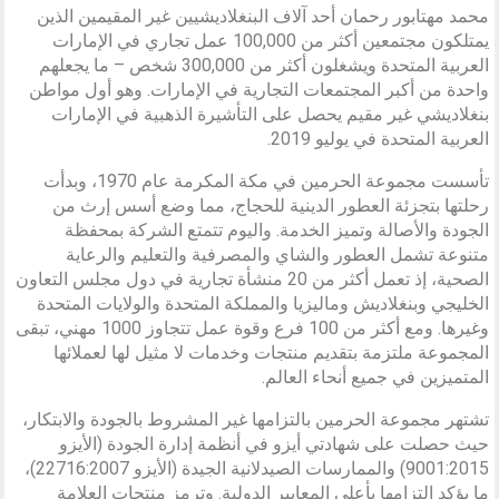
محمد مهتابور رحمان أحد آلاف البنغلاديشيين غير المقيمين الذين
يمتلكون مجتمعين أكثر من 100,000 عمل تجاري في الإمارات
العربية المتحدة ويشغلون أكثر من 300,000 شخص – ما يجعلهم
واحدة من أكبر المجتمعات التجارية في الإمارات. وهو أول مواطن
بنغلاديشي غير مقيم يحصل على التأشيرة الذهبية في الإمارات
العربية المتحدة في يوليو 2019.
تأسست مجموعة الحرمين في مكة المكرمة عام 1970، وبدأت
رحلتها بتجزئة العطور الدينية للحجاج، مما وضع أسس إرث من
الجودة والأصالة وتميز الخدمة. واليوم تتمتع الشركة بمحفظة
متنوعة تشمل العطور والشاي والمصرفية والتعليم والرعاية
الصحية، إذ تعمل أكثر من 20 منشأة تجارية في دول مجلس التعاون
الخليجي وبنغلاديش وماليزيا والمملكة المتحدة والولايات المتحدة
وغيرها. ومع أكثر من 100 فرع وقوة عمل تتجاوز 1000 مهني، تبقى
المجموعة ملتزمة بتقديم منتجات وخدمات لا مثيل لها لعملائها
المتميزين في جميع أنحاء العالم.
تشتهر مجموعة الحرمين بالتزامها غير المشروط بالجودة والابتكار،
حيث حصلت على شهادتي أيزو في أنظمة إدارة الجودة (الأيزو
9001:2015) والممارسات الصيدلانية الجيدة (الأيزو 22716:2007)،
ما يؤكد التزامها بأعلى المعايير الدولية. وترمز منتجات العلامة