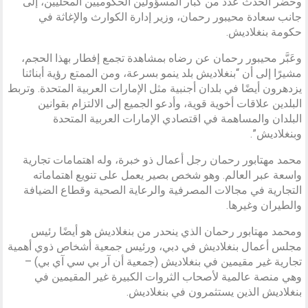
وحضر الحدث عدد من كبار المسؤولين الحكوميين المحليين، إلى
جانب سعادة محيبور رحمان، وزير إدارة الكوارث والإغاثة في
حكومة بنغلاديش.
وعَبَّر محيبور رحمان عن رضاه بمشاهدة تجمع إفطار بهذا الحجم،
مشيرًا إلى أن “بنغلاديش بلد ينمو بسرعة، ومن الممتع رؤية أبنائنا
يزدهرون أيضًا في بلدان أجنبية مثل الإمارات العربية المتحدة. وتربط
البلدين علاقات أخوية قوية، وأدعو الجميع إلى الالتزام بقوانين
البلدان والمساهمة في اقتصادي الإمارات العربية المتحدة
وبنغلاديش”.
محمد مهتابور رحمان رجل أعمال ذو خبرة، وله اهتمامات تجارية
واسعة عبر العالم. وهو شخص بصير يعمل على تنويع اهتماماته
التجارية في مجالات المصرفية والرعاية الصحية وقطاع الضيافة
والطيران وغيرها.
ومحمد مهتابور رحمان الذي ينحدر من بنغلاديش هو أيضًا رئيس
مجلس أعمال بنغلاديش في دبي، ورئيس جمعية أشخاص ذوي أهمية
تجارية غير مقيمين في بنغلاديش (جمعية أن آر بي سي آي بي) –
وهي منصة عالمية لأصحاب الثروات الكبيرة غير المقيمين في
بنغلاديش الذين يستثمرون في بنغلاديش.