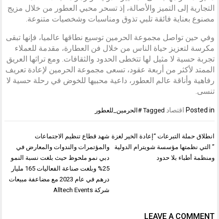
التجارية إلى التميز والأصالة، إذ تسحر محبي العطور من خلال مزيج
مصنوع بعناية فائقة تلبي تذوق ومناسبات وشخصيات متنوعة.
وفي حين تواصل مجموعة الحرمين توسيع نطاقها عالميا، فإنها تبقى
مكرسة لتعزيز حياة الناس من خلال فن العطارة، مقدمة للعملاء
تجربة حسية لا مثيل لها تتخطى الحدود والثقافات. ومع تراثها العريق
الممتد لأكثر من أربعة عقود، تسعى مجموعة الحرمين لإعادة تعريف
رفاهية وأناقة عالم العطور، داعية محبيها للخوض في رحلة حسية لا
تنسى.
Posted in
اقتصاد
Tagged
#الحرمين_للعطور
تصفّح
انطلاق حملة التبرعات “إعادة الخير لغزة
شهد قطاع تنظيم الاجتماعات
المقالات
” التي نظمتها مؤسسة شويترام الدولية
والمؤتمرات والندوات والمعارض في
ومنظمة أطباء بلا حدود
دبي نمو ملحوظ حيث بلغت نسبة النمو
25% وبلغت صناعة الفعاليات 165 مليار
درهم في عام 2023 مع مضاعفة مبيعات
شركة Alltech Events
LEAVE A COMMENT