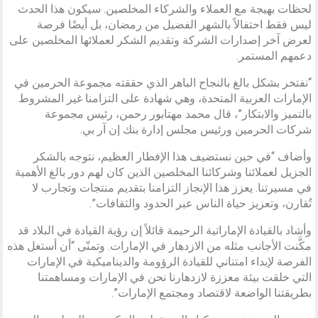
لحظات بهيجة مع العملاء والشركاء المخلصين. سيكون هذا الحدث
ليس فقط احتفالاً بالشهر الفضيل من رمضان، بل أيضًا فرصة
لعرض آخر إصدارات الشركة وتقديم الشكر لعملائها المخلصين على
دعمهم المستمر.
“نفتخر بشكل بالغ بالنجاح الباهر الذي حققته مجموعة الحرمين في
الإمارات العربية المتحدة، وهي شهادة على التزامنا غير المشروط
بالتميز والابتكار”، قال محمد مهتابور رحمن، رئيس مجموعة
شركات الحرمين ورئيس مجلس إدارة بنك إن آر بي.
وأضاف “في حين نستضيف هذا الإفطار العظيم، نتوجه بالشكر
الجزيل لعملائنا وشركائنا المخلصين الذين كان لهم دور بالغ الأهمية
في مسيرتنا. يعزز هذا الإنجاز التزامنا بتقديم منتجات وتجارب لا
تُقارن، وتعزيز حياة الناس عبر الحدود والثقافات”.
وأشاد بالقيادة الإماراتية الرحيمة قائلاً إن رؤية القيادة في البلاد قد
مكَّنت الأجانب مثله من الازدهار في الإمارات. وتمنّى “أن أستغل هذه
الفرصة لإبداء امتناني للقيادة الرؤومة والديناميكية في الإمارات
التي خلقت بيئة معززة لازدهارنا نحن في الإمارات ومساهمتنا
بطريقتنا الواضعة لاقتصاد ومجتمع الإمارات”.