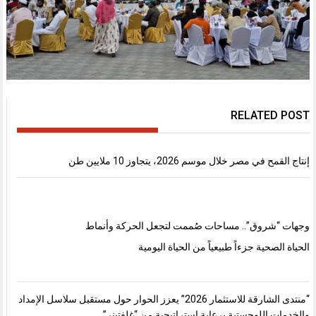
RELATED POST
إنتاج القمح في مصر خلال موسم 2026، يتجاوز 10 ملايين طن
وجهات “شروق”.. مساحات صُممت لتجعل الحركة وأنماط
الحياة الصحية جزءاً طبيعياً من الحياة اليومية
“منتدى الشارقة للاستثمار 2026” يعزز الحوار حول مستقبل سلاسل الإمداد
والخدمات اللوجستية برعاية استراتيجية من “غلفتينر”