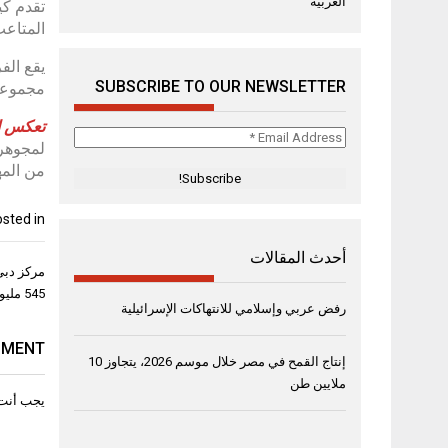
العربية
تقدم كي
المتاعب
يقع الف
SUBSCRIBE TO OUR NEWSLETTER
مجموعة 
تعكس
ا
Email
لمجوهرا
Address
من المه
*
sted in
أحدث المقالات
تصفّح
مركز دبي 
المقال
545 مليون دولار في منطقة أبراج بحيرات جميرا
رفض عربي وإسلامي للانتهاكات الإسرائيلية
MMENT
إنتاج القمح في مصر خلال موسم 2026، يتجاوز 10
ملايين طن
يجب أنت