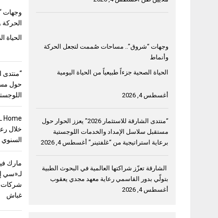
وجهات “
الحركة و
الحياة ال
وجهات “شروق”.. مساحات صُممت لتجعل الحركة
وأنماط
الحياة الصحية جزءاً طبيعياً من الحياة اليومية
حول مست
اللوجستي
أغسطس 4, 2026
“منتدى الشارقة للاستثمار 2026” يعزز الحوار حول
خلال رعا
مستقبل سلاسل الإمداد والخدمات اللوجستية
السنوي 
برعاية استراتيجية من “غلفتينر”
أغسطس 4, 2026
مارك فيل
الشارقة تعزّز شراكتها العالمية في البحوث الطبية
لـ«سي إ
بتولّي بدور القاسمي رعاية معهد مجدي يعقوب
شركات ق
أغسطس 4, 2026
غباش