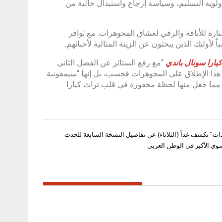
وية التسليم، وسياسة إرجاع واستبدال خالية من
ارة للأناقة والرقي لعشاق المجوهرات. مع توافر
أولئك الذين يبحثون عن الزينة المثالية لأحبائهم.
يارا
سونال
باندي
“مع رفع الستائر عن الفصل الثاني
ر هذا الإطلاق على المجوهرات فحسب، بل إنها “سيمفونية
ة، مما جعل منها لحظة محفورة في قلب تراث كيارا.
ات” تكشف غداً (الثلاثاء) عن تفاصيل النسخة السابعة للحدث
وي الأكبر في الوطن العربي