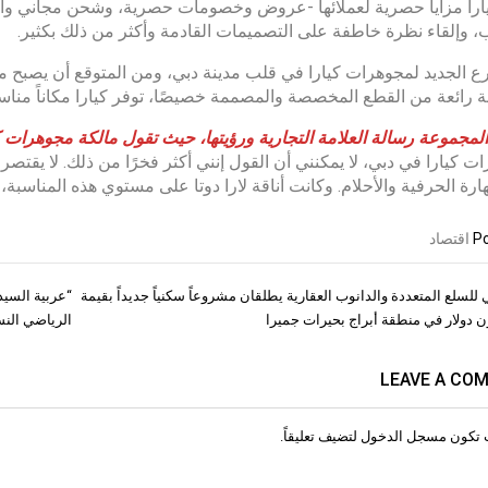
ارا مزايا حصرية لعملائها -عروض وخصومات حصرية، وشحن مجاني وأول
، وإلقاء نظرة خاطفة على التصميمات القادمة وأكثر من ذلك بكثير.
رع الجديد لمجوهرات كيارا في قلب مدينة دبي، ومن المتوقع أن يصبح من
رائعة من القطع المخصصة والمصممة خصيصًا، توفر كيارا مكاناً مناسباً ل
لمجموعة رسالة العلامة التجارية ورؤيتها، حيث تقول مالكة
مجوهرات ك
ت كيارا في دبي، لا يمكنني أن القول إنني أكثر فخرًا من ذلك. لا يقتص
ارة الحرفية والأحلام. وكانت أناقة لارا دوتا على مستوي هذه المناسب
Po
اقتصاد
للسلع المتعددة والدانوب العقارية يطلقان مشروعاً سكنياً جديداً بقيمة
“عربية السيد
ات
الرياضي النس
LEAVE A CO
 تكون
مسجل الدخول
لتضيف تعليقاً.