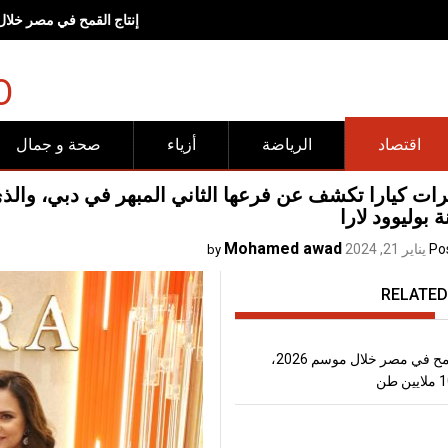
إنتاج القمح في مصر خلال موسم 2026، يتجاوز
O
اقتصاد
الرياضة
أزياء
صحة و جمال
ات كيارا تكشف عن فرعها الثاني المبهر في دبي، وال
ة بوليوود لارا
Mohamed awad
Po
يناير 21, 2024
by
RELATED
إنتاج القمح في مصر خلال موسم 2026،