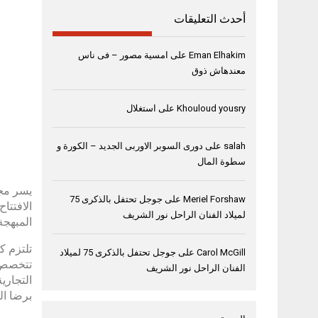
أحدث التعليقات
Eman Elhakim
على
امسية مصور – فى ناس
معندهاش ذوق
Khouloud yousry
على
استغلال
salah
على
دورى السوبر الاوربى الجديد – الكورة و
سطوة المال
يسر مجو
Meriel Forshaw
على
جوجل تحتفل بالذكرى 75
الافتتا
لميلاد الفنان الراحل نور الشريف
المبهجة
تلتزم ك
Carol McGill
على
جوجل تحتفل بالذكرى 75 لميلاد
تتخصص ا
الفنان الراحل نور الشريف
التجاري
برضا الع