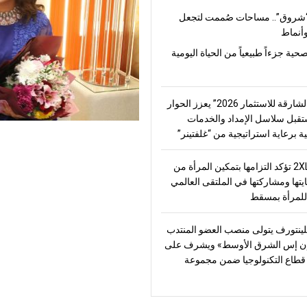
شروق”.. مساحات صُممت لتجعل
أنماط
صحية جزءاً طبيعياً من الحياة اليومية
“منتدى الشارقة للاستثمار 2026” يعزز الحوار
قبل سلاسل الإمداد والخدمات
ة برعاية استراتيجية من “غلفتينر”
2XL Home تؤكد التزامها بتمكين المرأة من
يتها ومشاركتها في الملتقى العالمي
للمرأة بمسقط
ينتورف يتولى منصب العضو المنتدب
ن إس الشرق الأوسط» ويشرف على
طاع التكنولوجيا ضمن مجموعة