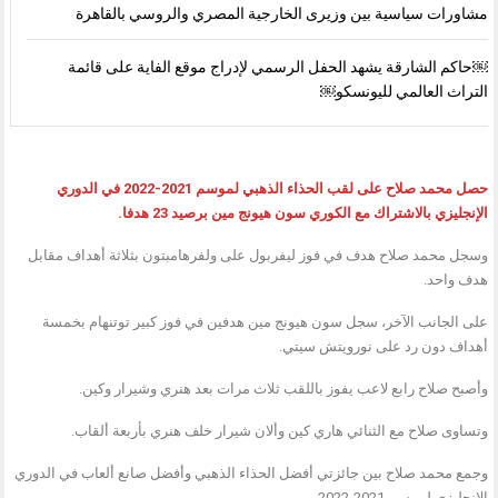
مشاورات سياسية بين وزيرى الخارجية المصري والروسي بالقاهرة
￼حاكم الشارقة يشهد الحفل الرسمي لإدراج موقع الفاية على قائمة
التراث العالمي لليونسكو￼
حصل محمد صلاح على لقب الحذاء الذهبي لموسم 2021-2022 في الدوري
الإنجليزي بالاشتراك مع الكوري سون هيونج مين برصيد 23 هدفا.
وسجل محمد صلاح هدف في فوز ليفربول على ولفرهامبتون بثلاثة أهداف مقابل
هدف واحد.
على الجانب الآخر، سجل سون هيونج مين هدفين في فوز كبير توتنهام بخمسة
أهداف دون رد على نورويتش سيتي.
وأصبح صلاح رابع لاعب يفوز باللقب ثلاث مرات بعد هنري وشيرار وكين.
وتساوى صلاح مع الثنائي هاري كين وألان شيرار خلف هنري بأربعة ألقاب.
وجمع محمد صلاح بين جائزتي أفضل الحذاء الذهبي وأفضل صانع ألعاب في الدوري
الإنجليزي لموسم 2021-2022