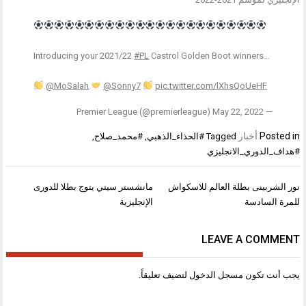
Introducing your 2021/22
#PL
Castrol Golden Boot winners…
@MoSalah
@Sonny7
pic.twitter.com/lXhsQoUeHF
May 22, 2022
— Premier League (@premierleague)
Posted in
أخبار
Tagged
#الحذاء_الذهبي
,
#محمد_صلاح
,
#هداف_الدوري_الانجليزي
تصفّح
نور الشربينى بطلة العالم للاسكواش
مانشستر سيتي يتوج بطلا للدورى
المقالات
للمرة السادسة
الإنجليزية
LEAVE A COMMENT
يجب أنت تكون
مسجل الدخول
لتضيف تعليقاً.