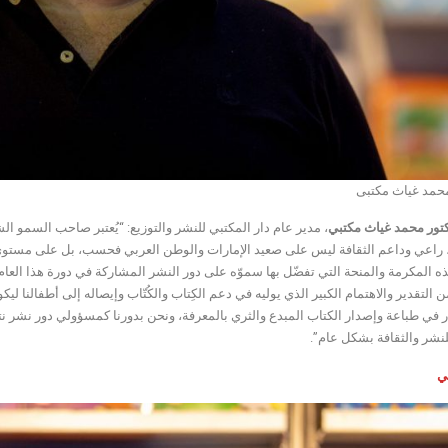
محمد غياث مكتبى
كتور محمد غياث مكتبي
، مدير عام دار المكتبي للنشر والتوزيع: “يُعتبر صاحب السمو
 راعي وداعم الثقافة ليس على صعيد الإمارات والوطن العربي فحسب، بل على مستوى ا
ذه المكرمة والمنحة التي تفضّل بها سموّه على دور النشر المشاركة في دورة هذا العام
من التقدير والاهتمام الكبير الذي يوليه في دعم الكِتاب والكُتّاب وإيصاله إلى أطفالنا
ر في طباعة وإصدار الكتاب المبدع والثري بالمعرفة، ونحن بدورنا كمسؤولي دور نشر نت
للنشر والثقافة بشكل عام”.
ي