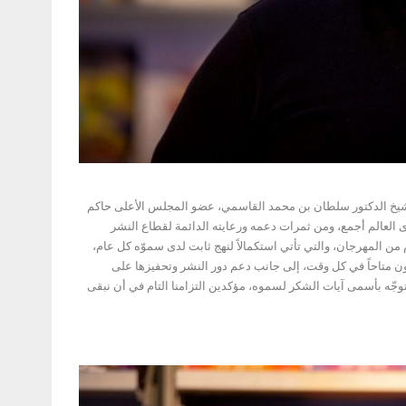
 الشيخ الدكتور سلطان بن محمد القاسمي، عضو المجلس الأعلى حاكم
لعالم أجمع، ومن ثمرات دعمه ورعايته الدائمة لقطاع النشر
 من المهرجان، والتي تأتي استكمالاً لنهج ثابت لدى سموّه كل عام،
 ليكون متاحاً في كل وقت، إلى جانب دعم دور النشر وتحفيزها على
وجّه بأسمى آيات الشكر لسموه، مؤكدين التزامنا التام في أن نبقى