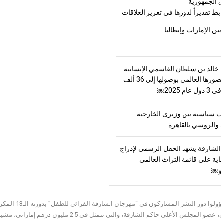
 الجمهورية
بط تقديراً لدورها في تعزيز العلاقات
بين الإمارات وإيطاليا
الد بن سلطان القاسمي الإنسانية
ترسّخ حضورها العالمي بوصولها إلى 36 ألف
ام 2025￼
 سياسية بين وزيرى الخارجية
والروسي بالقاهرة
لشارقة يشهد الحفل الرسمي لإدراج
اية على قائمة التراث العالمي
و￼
ثمّن مسؤولوا 
القاسمي، عضو المجلس الأعلى حاكم الشارقة، و