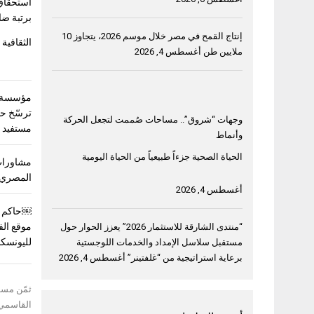
استحقاق
برتبة ضا
إنتاج القمح في مصر خلال موسم 2026، يتجاوز 10
الثقافية 
ملايين طن
أغسطس 4, 2026
مؤسسة خ
وجهات “شروق”.. مساحات صُممت لتجعل الحركة
مستفيد في 3 دول ع
وأنماط
الحياة الصحية جزءاً طبيعياً من الحياة اليومية
مشاورات
المصري 
أغسطس 4, 2026
￼حاكم ا
موقع الف
“منتدى الشارقة للاستثمار 2026” يعزز الحوار حول
لليونسك
مستقبل سلاسل الإمداد والخدمات اللوجستية
برعاية استراتيجية من “غلفتينر”
أغسطس 4, 2026