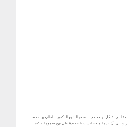
دور النشر المشاركون في “مهرجان الشارقة القرائي للطفل” بدورته الـ13 المكرمة التي تفضّل بها صاحب السمو الشيخ الدكتور سلطان بن محمد
التي تتمثل في 2.5 مليون درهم إماراتي، مشيرين إلى أنّ هذه المنحة ليست بالجديدة على نهج سموه الداعم