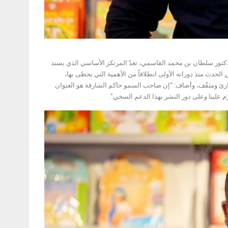
لدكتور سلطان بن محمد القاسمي، تعدّ المرتكز الأساسي الذي يسند
لحدث منذ دوراته الأولى انطلاقاً من الأهمية التي يحظى بها،
 قارئ ومثقّف، وأضاف: “إن صاحب السمو حاكم الشارقة هو العنوان
رّم علينا وعلى دور النشر بهذا الدعم السخي”.