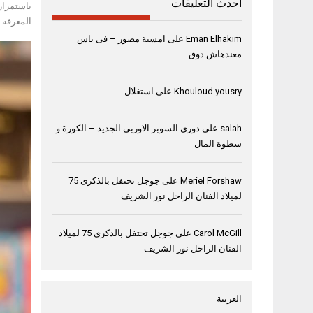
أحدث التعليقات
باستمرار
المعرفة ب
Eman Elhakim
على
امسية مصور – فى ناس
معندهاش ذوق
Khouloud yousry
على
استغلال
salah
على
دورى السوبر الاوربى الجديد – الكورة و
سطوة المال
Meriel Forshaw
على
جوجل تحتفل بالذكرى 75
لميلاد الفنان الراحل نور الشريف
Carol McGill
على
جوجل تحتفل بالذكرى 75 لميلاد
الفنان الراحل نور الشريف
العربية