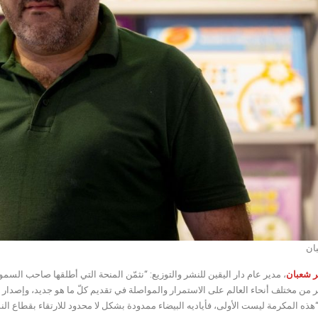
ان
ر
شعبان
، مدير عام دار اليقين للنشر والتوزيع: “نثمّن المنحة التي أطلقها صاحب السمو 
 من مختلف أنحاء العالم على الاستمرار والمواصلة في تقديم كلّ ما هو جديد، وإصدار 
هذه المكرمة ليست الأولى، فأياديه البيضاء ممدودة بشكل لا محدود للارتقاء بقطاع الن