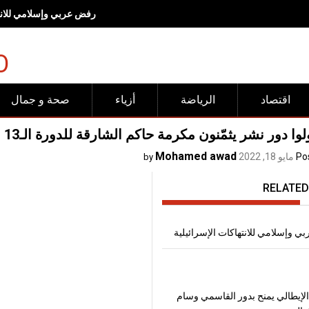
رفض عربي وإسلامي للانته
O
اقتصاد
الرياضة
أزياء
صحة و جمال
دور نشر يثمّنون مكرمة حاكم الشارقة للدورة الـ13 من “الشارقة القرائي للطفل
Mohamed awad
Po
مايو 18, 2022
by
RELATED
 وإسلامي للانتهاكات الإسرائيلية
لإيطالي يمنح بدور القاسمي وسام