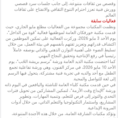
وقصص من ثقافات متنوعة، إلى جانب جلسات سرد قصصي
وورش فنية تعزز احترام التنوع الثقافي والانفتاح على ثقافات
العالم.
فعاليات سابقة
ونظمت المكتبات مجموعة من الفعاليات مطلع مايو الجاري، حيث
قدمت مكتبة خورفكان العامة لموظفيها فعالية “قوة من الداخل”،
يوم الأحد 3 مايو 2026، وركزت الفعالية على تمكين الموظفين من
اكتشاف قدراتهم وتعزيز ثقتهم بأنفسهم في بيئة العمل، من خلال
تسليط الضوء على أهمية التوازن الذهني والذاتي بوصفه عاملاً
رئيسياً في رفع الإنتاجية وتحقيق النجاح المهني.
كما احتضنت مكتبة الذيد العامة ورشة “نرسم بريشة الحُب”، يوم
الأحد 10 مايو 2026، في مركز الفنون، وهي ورشة تفاعلية تجمع
الطفل مع أحد والديه في تجربة فنية مشتركة، يتحول فيها الرسم
إلى لغة للتواصل والمحبة.
في حين قدمت مكتبة كلباء العامة للناشئة واليافعين في اليوم ذاته
ورشة “الإبداع وقت الأزمة”، لتمكين المشاركين من تحويل فترات
التحدي والتوتر إلى فرص للتعلم، وتنمية المهارات، وتطوير
المشاريع، واستثمار التكنولوجيا والتعلم الذاتي، من خلال أدوات
المرونة الإبداعية.
وتؤكد مكتبات الشارقة العامة، من خلال هذه الأجندة المتنوعة،