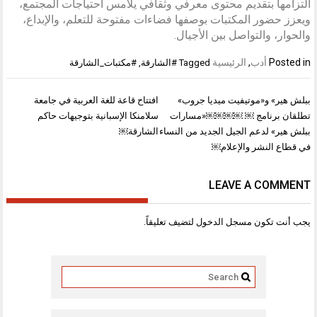
التزامها بتقديم محتوى معرفي وثقافي يلامس احتياجات المجتمع،
ويعزز حضور المكتبات بوصفها فضاءات مفتوحة للتعلم، والإبداع،
والحوار، والتواصل بين الأجيال.
Posted in
أدب
,
الرئيسية
Tagged
#الشارقة
,
#مكتبات_الشارقة
تصفّح
ببلش هير» و«موتيفيت ميديا جروب»
افتتاح قاعة للغة العربية في جامعة
المقالات
تطلقان برنامج ￼ ￼￼￼￼«مسارات
سلامنكا الإسبانية بتوجيهات حاكم
ببلش هير» لدعم الجيل الجديد من النساء
الشارقة￼
في قطاع النشر والإعلام￼
LEAVE A COMMENT
يجب أنت تكون
مسجل الدخول
لتضيف تعليقاً.