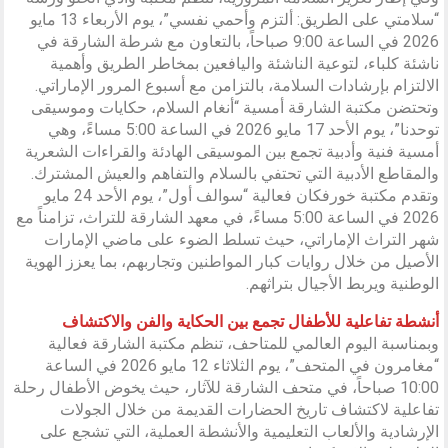
“سلامتي على الطريق: ألتزم وأحمي نفسي”، يوم الأربعاء 13 مايو
2026 في الساعة 9:00 صباحاً، بالتعاون مع شرطة الشارقة في
ناشئة كلباء، لتوعية الناشئة واليافعين بمخاطر الطريق وأهمية
الالتزام بإرشادات السلامة، بالتزامن مع أسبوع المرور الإماراتي.
وتحتضن مكتبة الشارقة أمسية “أنغام السلام، حكايات وموسيقى
توحدنا”، يوم الأحد 17 مايو 2026 في الساعة 5:00 مساءً، وهي
أمسية فنية وأدبية تجمع بين الموسيقى الهادئة والقراءات الشعرية
والمقاطع الأدبية التي تحتفي بالسلام والتفاهم والعيش المشترك.
وتقدم مكتبة خورفكان فعالية “سوالف أول”، يوم الأحد 24 مايو
2026 في الساعة 5:00 مساءً، في معهد الشارقة للتراث، تزامناً مع
شهر التراث الإماراتي، حيث تسلط الضوء على ماضي الإمارات
الأصيل من خلال روايات كبار المواطنين وتجاربهم، بما يعزز الهوية
الوطنية ويربط الأجيال بتراثهم.
أنشطة تفاعلية للأطفال تجمع بين الحكاية والفن والاكتشاف
وبمناسبة اليوم العالمي للمتاحف، تنظم مكتبة الشارقة فعالية
“مغامرون في المتحف”، يوم الثلاثاء 12 مايو 2026 في الساعة
10:00 صباحاً، في متحف الشارقة للآثار، حيث يخوض الأطفال رحلة
تفاعلية لاكتشاف تاريخ الحضارات القديمة من خلال الجولات
الإرشادية والألعاب التعليمية والأنشطة العملية، التي تشجع على