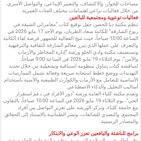
مساحات للحوار، والاكتشاف، والتعبير الإبداعي، والتواصل الأسري،
من خلال فعاليات تراعي اهتمامات مختلف الفئات العمرية.
فعاليات توعوية ومجتمعية للبالغين
تنظم مكتبة دبا الحصن حفل توقيع كتاب “مغامراتي الشيقة في
ربوع الشارقة” للكاتبة سعاد الطربان، يوم الأحد 17 مايو 2026 في
الساعة 10:00 صباحاً، حيث تتيح الفعالية للجمهور فرصة لقاء الكاتبة
والتعرف على عملها الذي يبرز معالم الشارقة الثقافية والترفيهية.
وتستضيف مكتبة وادي الحلو ورشة “إدارة المخاطر والأزمات
والأمن”، يوم الثلاثاء 19 مايو 2026 في الساعة 9:00 صباحاً،
لمناقشة كتاب يتناول منظومة استباقية وتشغيلية من خلال تحديد
التهديدات ووضع خطط استجابة سريعة وفعالة تشمل الممارسات
الأساسية للتعامل مع الأزمات والكوارث الطبيعية والأمنية باستخدام
أساليب التحليل والذكاء الاصطناعي.
وتقدم مكتبة كلباء العامة ورشة “دور الأفراد في دعم استقرار
الحي”، يوم الثلاثاء 19 مايو 2026 في الساعة 10:00 صباحاً، بالتعاون
مع جامعة كلباء، وتركز الورشة على تعزيز التواصل بين أفراد
المجتمع، والتصدي للشائعات، ونشر الطمأنينة بالاستناد إلى الحقائق
والمصادر الرسمية.
برامج للناشئة واليافعين تعزز الوعي والابتكار
وفي إطار تعزيز السلامة المرورية، تنظم مكتبة وادي الحلو ورشة