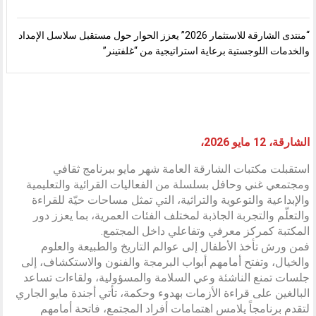
“منتدى الشارقة للاستثمار 2026” يعزز الحوار حول مستقبل سلاسل الإمداد
والخدمات اللوجستية برعاية استراتيجية من “غلفتينر”
الشارقة، 12 مايو 2026،
استقبلت مكتبات الشارقة العامة شهر مايو ببرنامج ثقافي
ومجتمعي غني وحافل بسلسلة من الفعاليات القرائية والتعليمية
والإبداعية والتوعوية والتراثية، التي تمثل مساحات حيّة للقراءة
والتعلّم والتجربة الجاذبة لمختلف الفئات العمرية، بما يعزز دور
المكتبة كمركز معرفي وتفاعلي داخل المجتمع.
فمن ورش تأخذ الأطفال إلى عوالم التاريخ والطبيعة والعلوم
والخيال، وتفتح أمامهم أبواب البرمجة والفنون والاستكشاف، إلى
جلسات تمنع الناشئة وعي السلامة والمسؤولية، ولقاءات تساعد
البالغين على قراءة الأزمات بهدوء وحكمة، تأتي أجندة مايو الجاري
لتقدم برنامجاً يلامس اهتمامات أفراد المجتمع، فاتحة أمامهم