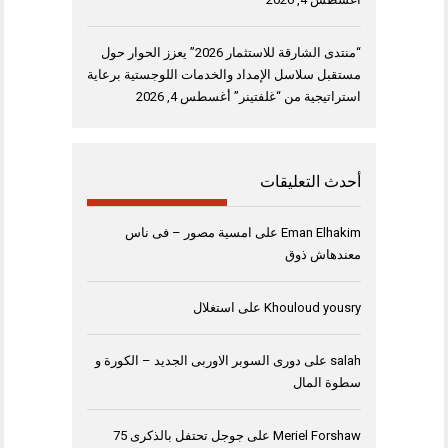
“منتدى الشارقة للاستثمار 2026” يعزز الحوار حول
مستقبل سلاسل الإمداد والخدمات اللوجستية برعاية
استراتيجية من “غلفتينر”
أغسطس 4, 2026
أحدث التعليقات
Eman Elhakim
على
امسية مصور – فى ناس
معندهاش ذوق
Khouloud yousry
على
استغلال
salah
على
دورى السوبر الاوربى الجديد – الكورة و
سطوة المال
Meriel Forshaw
على
جوجل تحتفل بالذكرى 75