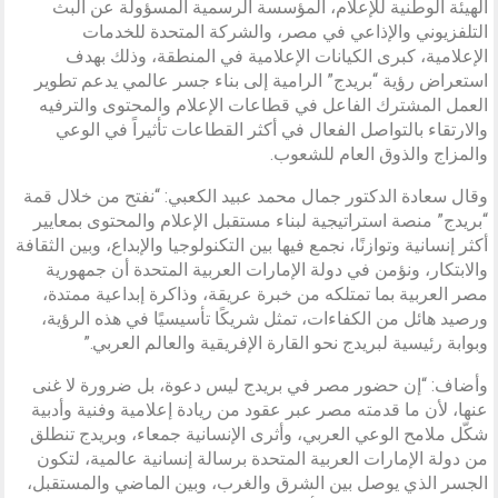
الهيئة الوطنية للإعلام، المؤسسة الرسمية المسؤولة عن البث
التلفزيوني والإذاعي في مصر، والشركة المتحدة للخدمات
الإعلامية، كبرى الكيانات الإعلامية في المنطقة، وذلك بهدف
استعراض رؤية “بريدج” الرامية إلى بناء جسر عالمي يدعم تطوير
العمل المشترك الفاعل في قطاعات الإعلام والمحتوى والترفيه
والارتقاء بالتواصل الفعال في أكثر القطاعات تأثيراً في الوعي
والمزاج والذوق العام للشعوب.
وقال سعادة الدكتور جمال محمد عبيد الكعبي: “نفتح من خلال قمة
“بريدج” منصة استراتيجية لبناء مستقبل الإعلام والمحتوى بمعايير
أكثر إنسانية وتوازنًا، نجمع فيها بين التكنولوجيا والإبداع، وبين الثقافة
والابتكار، ونؤمن في دولة الإمارات العربية المتحدة أن جمهورية
مصر العربية بما تمتلكه من خبرة عريقة، وذاكرة إبداعية ممتدة،
ورصيد هائل من الكفاءات، تمثل شريكًا تأسيسيًا في هذه الرؤية،
وبوابة رئيسية لبريدج نحو القارة الإفريقية والعالم العربي.”
وأضاف: “إن حضور مصر في بريدج ليس دعوة، بل ضرورة لا غنى
عنها، لأن ما قدمته مصر عبر عقود من ريادة إعلامية وفنية وأدبية
شكّل ملامح الوعي العربي، وأثرى الإنسانية جمعاء، وبريدج تنطلق
من دولة الإمارات العربية المتحدة برسالة إنسانية عالمية، لتكون
الجسر الذي يوصل بين الشرق والغرب، وبين الماضي والمستقبل،