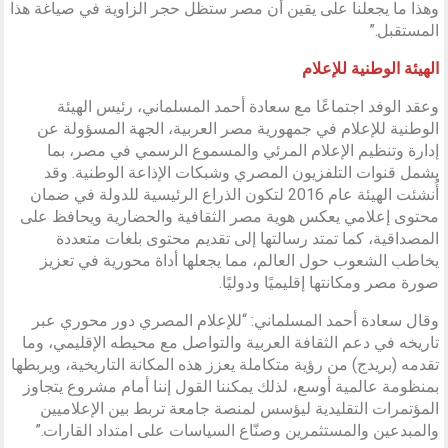
وهذا ما يجعلنا على يقين أن مصر ستظل حجر الزاوية في صياغة هذا
المستقبل.”
الهيئة الوطنية للإعلام
وعقد الوفد اجتماعًا مع سعادة أحمد المسلماني، رئيس الهيئة
الوطنية للإعلام في جمهورية مصر العربية، الجهة المسؤولة عن
إدارة وتنظيم الإعلام المرئي والمسموع الرسمي في مصر، بما
يشمل قنوات التلفزيون المصري وشبكات الإذاعة الوطنية. وقد
أُنشئت الهيئة عام 2016 لتكون الذراع الرئيسية للدولة في ضمان
محتوى إعلامي يعكس هوية مصر الثقافية والحضارية ويحافظ على
المصداقية، كما تمتد رسالتها إلى تقديم محتوى بلغات متعددة
يخاطب الشعوب حول العالم، مما يجعلها أداة محورية في تعزيز
صورة مصر ومكانتها إقليميًا ودوليًا.
وقال سعادة أحمد المسلماني: “للإعلام المصري دور محوري عبر
تاريخه في دعم الثقافة العربية والتواصل مع محيطه الإقليمي، وما
تقدمه (بريدج) من رؤية متكاملة يعزز هذه المكانة التاريخية، ويربطها
بمنظومة عالمية أوسع، لذلك يمكننا القول إننا أمام مشروع يتجاوز
المؤتمرات التقليدية ليؤسس لمنصة جامعة تربط بين الإعلاميين
والمبدعين والمستثمرين وصنّاع السياسات على امتداد القارات.”