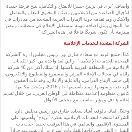
وأضاف: “نرى في بريدج جسرًا للانفتاح والتكامل، يتيح فرصًا جديدة
للأجيال الصاعدة من الإعلاميين وصنّاع المحتوى للتعلم والتفاعل
والابتكار. وما تقدمه دولة الإمارات العربية المتحدة من مبادرات في
هذا المجال يمثل إضافة مهمة لمستقبل الإعلام في منطقتنا، ومصر
ملتزمة بأن تكون شريكًا فاعلًا في هذه الشراكة.”
الشركة المتحدة للخدمات الإعلامية
كما اجتمع الوفد مع سعادة طارق نور، رئيس مجلس إدارة “الشركة
المتحدة للخدمات الإعلامية”، والتي تُعد واحدة من أكبر الكيانات
الإعلامية في المنطقة العربية بأكملها، إذ تمتلك أكثر من 40 شركة
رائدة في مجالات الإعلام المرئي والمسموع والمطبوع والإلكتروني،
إلى جانب الإنتاج الدرامي، والدعاية والإعلان، وخدمات الحقوق
الرياضية وتسويقها. ومنذ تأسيسها عام 2016، رسّخت مكانتها
كأقوى منظومة إعلامية متكاملة في الوطن العربي، من خلال تقديم
إعلام هادف ومؤثر يتناسب مع مختلف الأذواق.
وخلال لقائه بالوفد، أشاد سعادة طارق نور رئيس مجلس إدارة
الشركة المتحدة للخدمات الإعلامية بفكرة “بريدج” وأهميتها على
المستوى الإقليمي والعالمي في هذا التوقيت تحديداً حيث بات
التسارع التقني في كافة القطاعات أسرع من أن نستوعبه فراداً