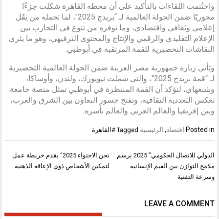
واختُتمت اللقاءات بالتأكيد على أن محطة القاهرة شكلت جزءًا
محوريًا ضمن الجولة العالمية لـ “بريدج 2025″، لما تحمله من ثِقَل
إعلامي وثقافي واقتصادي، وما توفره من تنوع في التجارب بين
الإعلام التقليدي والرقمي والإنتاج والمحتوى الترفيهي، وهو ما يثري
النقاشات التحضيرية للقمة المرتقبة في أبوظبي.
وتأتي زيارة جمهورية مصر العربية ضمن الجولة العالمية التحضيرية
لـ “قمة بريدج 2025″، والتي شملت نيويورك، ولندن، وأوساكا،
وشنغهاي، لتؤكد أن القمة المنتظرة في أبوظبي تمثل منصة جامعة
تعكس التعددية الثقافية، وتفتح جسور التعاون بين الشرق والغرب،
وبين إفريقيا والعالم العربي والعالم بأسره.
Posted in
اقتصاد
,
الرئيسية
Tagged
#القاهرة
تصفّح
الدولي للاتصال الحكومي” 2025 يرسم
نحن الاحتواء 2025″ يقدم خريطة عمل
المقالات
ملامح التوازن بين القيم الإنسانية
لتمكين الأشخاص ذوي الإعاقة الذهنية
وسرعة التقنية
LEAVE A COMMENT